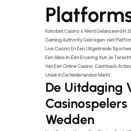
Platform
Kokobet Casino 4 Werd Gelanceerd In 20
Gaming Authority Gekregen. Het Platfor
Live Casino En Een Uitgebreide Sportw
Een Alles‑in‑één Ervaring, Kun Je Terecht
Van Een Online Casino, Cashback‑acties
Uniek In De Nederlandse Markt.
De Uitdaging 
Casinospelers 
Wedden