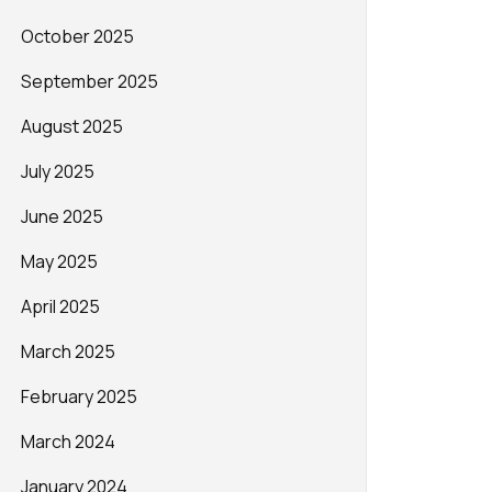
October 2025
September 2025
August 2025
July 2025
June 2025
May 2025
April 2025
March 2025
February 2025
March 2024
January 2024