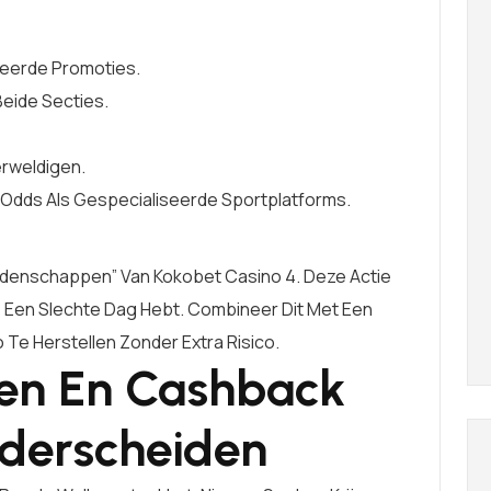
eerde Promoties.
eide Secties.
rweldigen.
 Odds Als Gespecialiseerde Sportplatforms.
denschappen” Van Kokobet Casino 4. Deze Actie
Je Een Slechte Dag Hebt. Combineer Dit Met Een
 Te Herstellen Zonder Extra Risico.
en En Cashback
nderscheiden