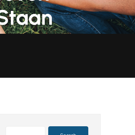
 Staan