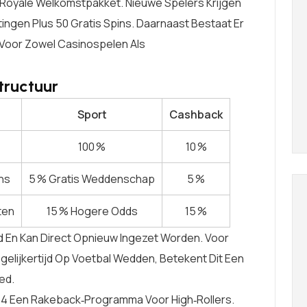
 Royale Welkomstpakket. Nieuwe Spelers Krijgen
ingen Plus 50 Gratis Spins. Daarnaast Bestaat Er
oor Zowel Casinospelen Als
tructuur
Sport
Cashback
100 %
10 %
ns
5 % Gratis Weddenschap
5 %
ten
15 % Hogere Odds
15 %
d En Kan Direct Opnieuw Ingezet Worden. Voor
egelijkertijd Op Voetbal Wedden, Betekent Dit Een
ed.
 4 Een Rakeback‑programma Voor High‑rollers.