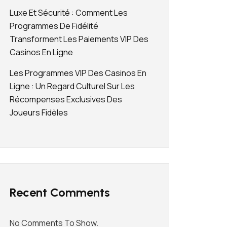
Luxe Et Sécurité : Comment Les
Programmes De Fidélité
Transforment Les Paiements VIP Des
Casinos En Ligne
Les Programmes VIP Des Casinos En
Ligne : Un Regard Culturel Sur Les
Récompenses Exclusives Des
Joueurs Fidèles
Recent Comments
No Comments To Show.