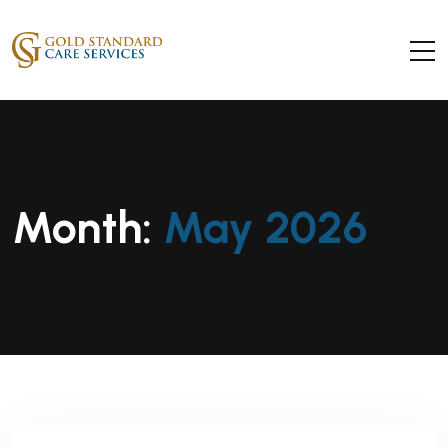
Month:
May 2026