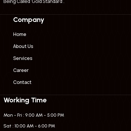
Being Called ‘Gold Standard’.
Company
Home
About Us
Services
Career
Contact
Working Time
Mon - Fri : 9:00 AM - 5:00 PM
Sat : 10:00 AM - 6:00 PM