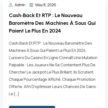
Admin
May 8, 2026
Cash‑back Et RTP : Le Nouveau
Baromètre Des Machines À Sous Qui
Paient Le Plus En 2024
Cash‑back Et RTP : Le Nouveau Baromètre Des
Machines À Sous Qui Paient Le Plus En 2024
L’univers Du Casino En Ligne Connaît Une Mutation
Palpable : Les Joueurs Ne Se Contentent Plus De
Chercher Le Jackpot Le Plus Brillant, Ils Scrutent
Chaque Pourcentage Affiché, Chaque Promotion
Offerte, Afin D’optimiser Leurs Chances De Gains.
Le […]