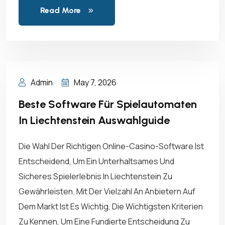
Read More
Admin
May 7, 2026
Beste Software Für Spielautomaten
In Liechtenstein Auswahlguide
Die Wahl Der Richtigen Online-Casino-Software Ist
Entscheidend, Um Ein Unterhaltsames Und
Sicheres Spielerlebnis In Liechtenstein Zu
Gewährleisten. Mit Der Vielzahl An Anbietern Auf
Dem Markt Ist Es Wichtig, Die Wichtigsten Kriterien
Zu Kennen, Um Eine Fundierte Entscheidung Zu