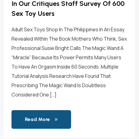
In Our Critiques Staff Survey Of 600
Sex Toy Users
Adult Sex Toys Shop In The Philippines In An Essay
Revealed Within The Book Mothers Who Think, Sex
Professional Susie Bright Calls The Magic Wand A
“miracle” Because Its Power Permits Many Users
To Have An Orgasm Inside 60 Seconds. Multiple
Tutorial Analysis Research Have Found That
Prescribing The Magic Wand Is Doubtless
Considered One […]
Read More