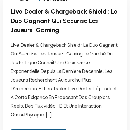
Live‑Dealer & Chargeback Shield : Le
Duo Gagnant Qui Sécurise Les
Joueurs IGaming
Live‑Dealer & Chargeback Shield : Le Duo Gagnant
Qui Sécurise Les Joueurs IGaming Le Marché Du
Jeu En Ligne Connaît Une Croissance
Exponentielle Depuis La Dernière Décennie. Les
Joueurs Recherchent Aujourd’hui Plus
D’immersion, Et Les Tables Live Dealer Répondent
À Cette Exigence En Proposant Des Croupiers
Réels, Des Flux Vidéo HD Et Une Interaction
Quasi‑physique. […]