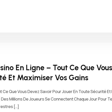
ino En Ligne – Tout Ce Que Vous
ité Et Maximiser Vos Gains
t Ce Que Vous Devez Savoir Pour Jouer En Toute Sécurité Et 
: Des Millions De Joueurs Se Connectent Chaque Jour Pour T
restres […]