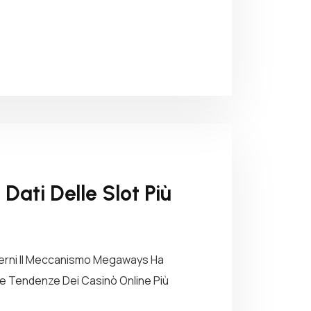
ati Delle Slot Più
oderni Il Meccanismo Megaways Ha
 Le Tendenze Dei Casinò Online Più