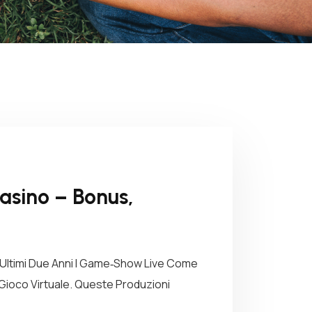
asino – Bonus,
li Ultimi Due Anni I Game‑show Live Come
 Gioco Virtuale. Queste Produzioni