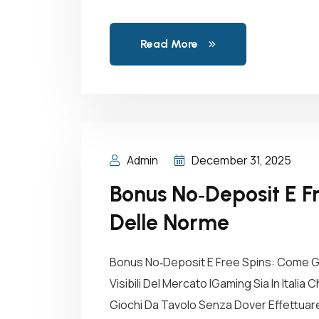
Read More
Admin
December 31, 2025
Bonus No‑Deposit E F
Delle Norme
Bonus No‑Deposit E Free Spins: Come Gio
Visibili Del Mercato IGaming Sia In Italia
Giochi Da Tavolo Senza Dover Effettuar