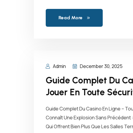
Read More
Admin
December 30, 2025
Guide Complet Du Cas
Jouer En Toute Sécur
Guide Complet Du Casino En Ligne – Tou
Connaît Une Explosion Sans Précédent 
Qui Offrent Bien Plus Que Les Salles Ter