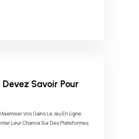
 Devez Savoir Pour
Maximiser Vos Gains Le Jeu En Ligne
enter Leur Chance Sur Des Plateformes