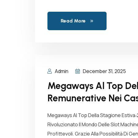
Read More
Admin
December 31, 2025
Megaways Al Top Della
Remunerative Nei Ca
Megaways Al Top Della Stagione Estiva‑2
Rivoluzionato Il Mondo Delle Slot Machi
Profittevoli. Grazie Alla Possibilità Di Ge