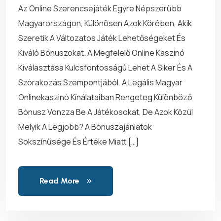
Az Online Szerencsejáték Egyre Népszerűbb
Magyarországon, Különösen Azok Körében, Akik
Szeretik A Változatos Játék Lehetőségeket És
Kiváló Bónuszokat. A Megfelelő Online Kaszinó
Kiválasztása Kulcsfontosságú Lehet A Siker És A
Szórakozás Szempontjából. A Legális Magyar
Onlinekaszinó Kínálataiban Rengeteg Különböző
Bónusz Vonzza Be A Játékosokat, De Azok Közül
Melyik A Legjobb? A Bónuszajánlatok
Sokszínűsége És Értéke Miatt […]
Read More