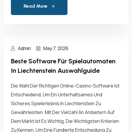
Read More
Admin
May 7, 2026
Beste Software Für Spielautomaten
In Liechtenstein Auswahlguide
Die Wahl Der Richtigen Online-Casino-Software Ist
Entscheidend, Um Ein Unterhaltsames Und
Sicheres Spielerlebnis In Liechtenstein Zu
Gewährleisten. Mit Der Vielzahl An Anbietern Auf
Dem Markt Ist Es Wichtig, Die Wichtigsten Kriterien
Zu Kennen, Um Eine Fundierte Entscheidung Zu