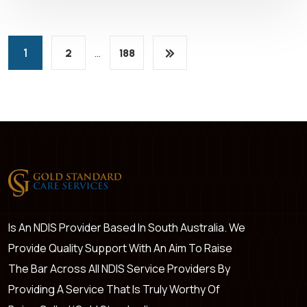
1
…
2
188
Is An NDIS Provider Based In South Australia. We
Provide Quality Support With An Aim To Raise
The Bar Across All NDIS Service Providers By
Providing A Service That Is Truly Worthy Of