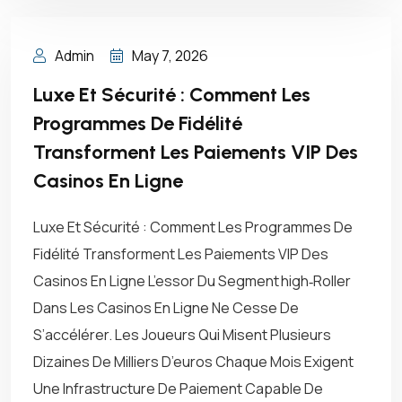
Admin
May 7, 2026
Luxe Et Sécurité : Comment Les
Programmes De Fidélité
Transforment Les Paiements VIP Des
Casinos En Ligne
Luxe Et Sécurité : Comment Les Programmes De
Fidélité Transforment Les Paiements VIP Des
Casinos En Ligne L’essor Du Segment High‑roller
Dans Les Casinos En Ligne Ne Cesse De
S’accélérer. Les Joueurs Qui Misent Plusieurs
Dizaines De Milliers D’euros Chaque Mois Exigent
Une Infrastructure De Paiement Capable De