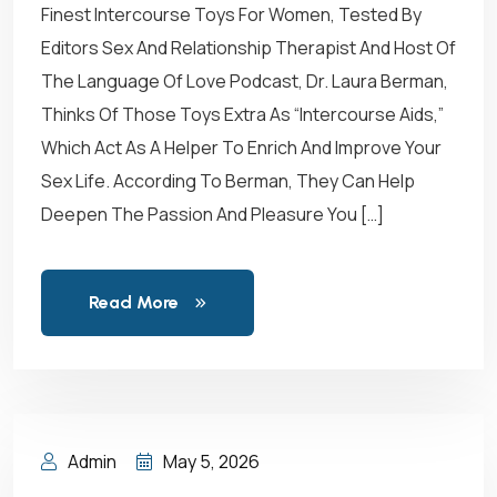
Finest Intercourse Toys For Women, Tested By
Editors Sex And Relationship Therapist And Host Of
The Language Of Love Podcast, Dr. Laura Berman,
Thinks Of Those Toys Extra As “intercourse Aids,”
Which Act As A Helper To Enrich And Improve Your
Sex Life. According To Berman, They Can Help
Deepen The Passion And Pleasure You […]
Read More
Admin
May 5, 2026