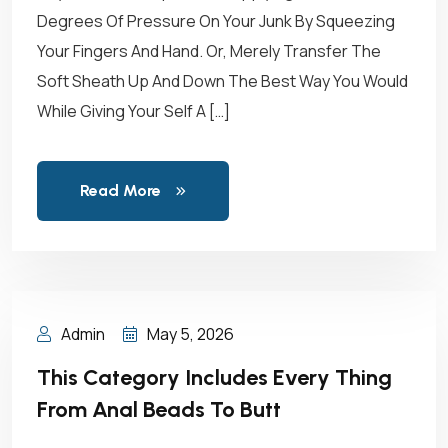
Degrees Of Pressure On Your Junk By Squeezing
Your Fingers And Hand. Or, Merely Transfer The
Soft Sheath Up And Down The Best Way You Would
While Giving Your Self A […]
Read More
Admin
May 5, 2026
This Category Includes Every Thing
From Anal Beads To Butt