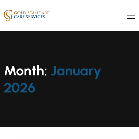
Month:
January
2026