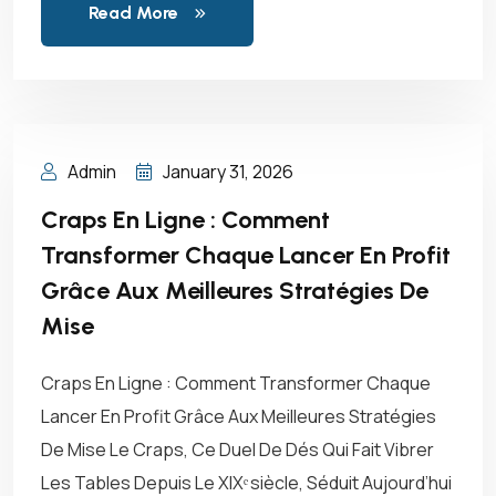
Read More
Admin
January 31, 2026
Craps En Ligne : Comment
Transformer Chaque Lancer En Profit
Grâce Aux Meilleures Stratégies De
Mise
Craps En Ligne : Comment Transformer Chaque
Lancer En Profit Grâce Aux Meilleures Stratégies
De Mise Le Craps, Ce Duel De Dés Qui Fait Vibrer
Les Tables Depuis Le XIXᵉ Siècle, Séduit Aujourd’hui