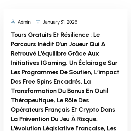
Admin
January 31, 2026
Tours Gratuits Et Résilience : Le
Parcours Inédit D’un Joueur Qui A
Retrouvé L’équilibre Grâce Aux
Initiatives IGaming, Un Éclairage Sur
Les Programmes De Soutien, L’impact
Des Free Spins Encadrés, La
Transformation Du Bonus En Outil
Thérapeutique, Le Rôle Des
Opérateurs Français Et Crypto Dans
La Prévention Du Jeu À Risque,
L’évolution Législative Française, Les