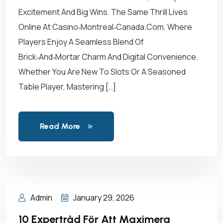
Excitement And Big Wins. The Same Thrill Lives
Online At Casino‑Montreal‑Canada.Com, Where
Players Enjoy A Seamless Blend Of
Brick‑and‑mortar Charm And Digital Convenience.
Whether You Are New To Slots Or A Seasoned
Table Player, Mastering […]
Read More
Admin
January 29, 2026
10 Expertråd För Att Maximera