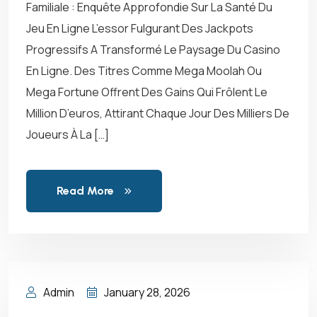
Familiale : Enquête Approfondie Sur La Santé Du
Jeu En Ligne L’essor Fulgurant Des Jackpots
Progressifs A Transformé Le Paysage Du Casino
En Ligne. Des Titres Comme Mega Moolah Ou
Mega Fortune Offrent Des Gains Qui Frôlent Le
Million D’euros, Attirant Chaque Jour Des Milliers De
Joueurs À La […]
Read More
Admin
January 28, 2026