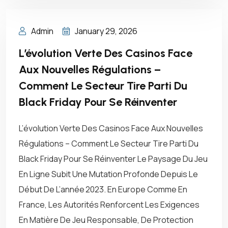
Admin
January 29, 2026
L’évolution Verte Des Casinos Face
Aux Nouvelles Régulations –
Comment Le Secteur Tire Parti Du
Black Friday Pour Se Réinventer
L’évolution Verte Des Casinos Face Aux Nouvelles
Régulations – Comment Le Secteur Tire Parti Du
Black Friday Pour Se Réinventer Le Paysage Du Jeu
En Ligne Subit Une Mutation Profonde Depuis Le
Début De L’année 2023. En Europe Comme En
France, Les Autorités Renforcent Les Exigences
En Matière De Jeu Responsable, De Protection