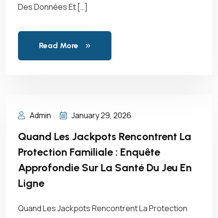
Des Données Et […]
Read More
Admin
January 29, 2026
Quand Les Jackpots Rencontrent La
Protection Familiale : Enquête
Approfondie Sur La Santé Du Jeu En
Ligne
Quand Les Jackpots Rencontrent La Protection