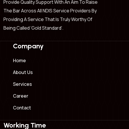
Provide Quality Support With An Aim To Raise
The Bar Across All NDIS Service Providers By
Providing A Service That Is Truly Worthy Of
Being Called ‘Gold Standard’.
Company
Home
About Us
Services
Career
Contact
Working Time