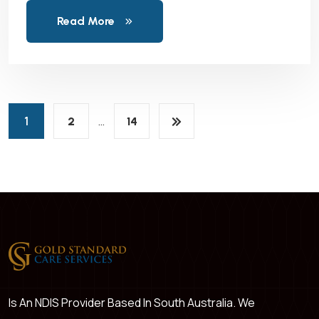
Read More
1
…
2
14
Is An NDIS Provider Based In South Australia. We