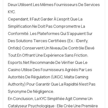
Deux Utilisent Les Mêmes Fournisseurs De Services
KYC.
Cependant, Il Faut Garder À L’esprit Que La
Simplification Ne Doit Pas Compromettre La
Conformité. Les Plateformes Qui S’appuient Sur
Des Solutions Tierces Certifiées (ex. : IDenfy,
Onfido) Conservent Un Niveau De Contrôle Élevé
Tout En Offrant Une Expérience Sans Friction.
Esports.Net Recommande De Vérifier Que Le
Casino Utilise Des Fournisseurs Agréés Par Les
Autorités De Régulation (UKGC, Malta Gaming
Authority) Pour Garantir Que La Rapidité N’est Pas
Synonyme De Négligence.
En Conclusion, La KYC Simplifiée Agit Comme Un
Catalyseur Psychologique : Elle Crée Une Première