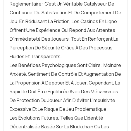
Réglementaire : C’est Un Véritable Catalyseur De
Confiance, De Satisfaction Et De Comportement De
Jeu. En Réduisant La Friction, Les Casinos En Ligne
Offrent Une Expérience Qui Répond Aux Attentes
D’immédiateté Des Joueurs, Tout En Renforçant La
Perception De Sécurité Grâce À Des Processus
Fluides Et Transparents.
Les Bénéfices Psychologiques Sont Clairs : Moindre
Anxiété, Sentiment De Contrôle Et Augmentation De
La Propension À Déposer Et À Jouer. Cependant, La
Rapidité Doit Être Équilibrée Avec Des Mécanismes
De Protection Du Joueur Afin D’éviter L’impulsivité
Excessive Et Le Risque De Jeu Problématique.
Les Évolutions Futures, Telles Que L’identité
Décentralisée Basée Sur La Blockchain Ou Les