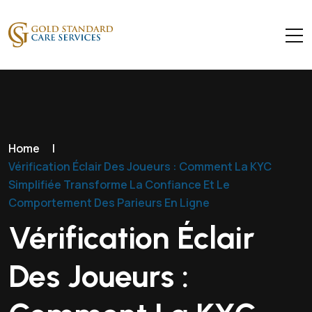
Home
|
Vérification Éclair Des Joueurs : Comment La KYC
Simplifiée Transforme La Confiance Et Le
Comportement Des Parieurs En Ligne
Vérification Éclair
Des Joueurs :