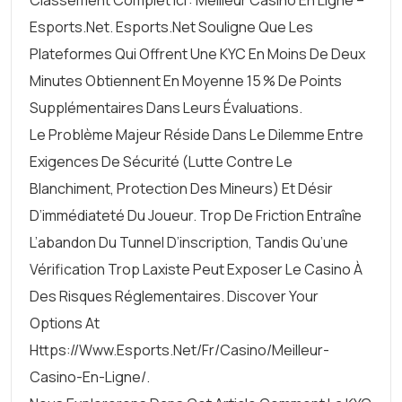
Classement Complet Ici :
Meilleur Casino En Ligne –
Esports.Net
. Esports.Net Souligne Que Les
Plateformes Qui Offrent Une KYC En Moins De Deux
Minutes Obtiennent En Moyenne 15 % De Points
Supplémentaires Dans Leurs Évaluations.
Le Problème Majeur Réside Dans Le Dilemme Entre
Exigences De Sécurité (lutte Contre Le
Blanchiment, Protection Des Mineurs) Et Désir
D’immédiateté Du Joueur. Trop De Friction Entraîne
L’abandon Du Tunnel D’inscription, Tandis Qu’une
Vérification Trop Laxiste Peut Exposer Le Casino À
Des Risques Réglementaires. Discover Your
Options At
Https://www.esports.net/fr/casino/meilleur-
Casino-En-Ligne/
.