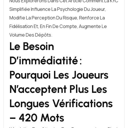
Nous Explorerons Dans Cet Article Comment La KYC
Simplifiée Influence La Psychologie Du Joueur,
Modifie La Perception Du Risque, Renforce La
Fidélisation Et, En Fin De Compte, Augmente Le
Volume Des Dépôts.
Le Besoin
D’immédiatité :
Pourquoi Les Joueurs
N’acceptent Plus Les
Longues Vérifications
– 420 Mots