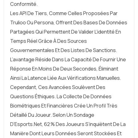
Conformité.
Les API De Tiers, Comme Celles Proposées Par
Trulioo Ou Persona, Offrent Des Bases De Données
Partagées Qui Permettent De Valider L’identité En
Temps Réel Grâce À Des Sources
Gouvernementales Et Des Listes De Sanctions.
L’avantage Réside Dans La Capacité De Fournir Une
Réponse En Moins De Deux Secondes, Éliminant
Ainsi La Latence Liée Aux Vérifications Manuelles.
Cependant, Ces Avancées Soulèvent Des
Questions Éthiques. La Collecte De Données
Biométriques Et Financières Crée Un Profil Très
Détaillé Du Joueur. Selon Un Sondage
D’Esports.Net, 62 % Des Joueurs S’inquiètent De La
Manière Dont Leurs Données Seront Stockées Et