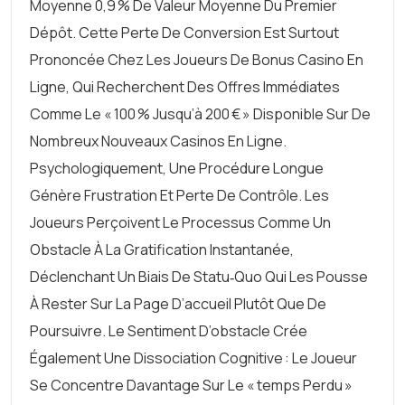
Moyenne 0,9 % De Valeur Moyenne Du Premier
Dépôt. Cette Perte De Conversion Est Surtout
Prononcée Chez Les Joueurs De Bonus Casino En
Ligne, Qui Recherchent Des Offres Immédiates
Comme Le « 100 % Jusqu’à 200 € » Disponible Sur De
Nombreux Nouveaux Casinos En Ligne.
Psychologiquement, Une Procédure Longue
Génère Frustration Et Perte De Contrôle. Les
Joueurs Perçoivent Le Processus Comme Un
Obstacle À La Gratification Instantanée,
Déclenchant Un Biais De Statu‑quo Qui Les Pousse
À Rester Sur La Page D’accueil Plutôt Que De
Poursuivre. Le Sentiment D’obstacle Crée
Également Une Dissociation Cognitive : Le Joueur
Se Concentre Davantage Sur Le « Temps Perdu »