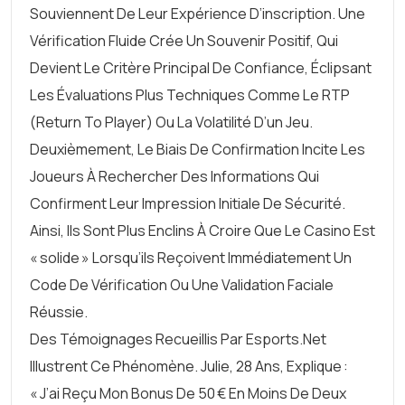
Souviennent De Leur Expérience D’inscription. Une
Vérification Fluide Crée Un Souvenir Positif, Qui
Devient Le Critère Principal De Confiance, Éclipsant
Les Évaluations Plus Techniques Comme Le RTP
(Return To Player) Ou La Volatilité D’un Jeu.
Deuxièmement, Le Biais De Confirmation Incite Les
Joueurs À Rechercher Des Informations Qui
Confirment Leur Impression Initiale De Sécurité.
Ainsi, Ils Sont Plus Enclins À Croire Que Le Casino Est
« Solide » Lorsqu’ils Reçoivent Immédiatement Un
Code De Vérification Ou Une Validation Faciale
Réussie.
Des Témoignages Recueillis Par Esports.Net
Illustrent Ce Phénomène. Julie, 28 Ans, Explique :
« J’ai Reçu Mon Bonus De 50 € En Moins De Deux