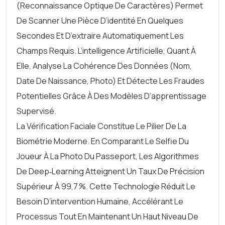
(reconnaissance Optique De Caractères) Permet
De Scanner Une Pièce D’identité En Quelques
Secondes Et D’extraire Automatiquement Les
Champs Requis. L’intelligence Artificielle, Quant À
Elle, Analyse La Cohérence Des Données (nom,
Date De Naissance, Photo) Et Détecte Les Fraudes
Potentielles Grâce À Des Modèles D’apprentissage
Supervisé.
La Vérification Faciale Constitue Le Pilier De La
Biométrie Moderne. En Comparant Le Selfie Du
Joueur À La Photo Du Passeport, Les Algorithmes
De Deep‑learning Atteignent Un Taux De Précision
Supérieur À 99,7 %. Cette Technologie Réduit Le
Besoin D’intervention Humaine, Accélérant Le
Processus Tout En Maintenant Un Haut Niveau De