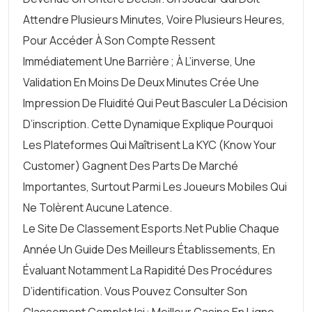
Attendre Plusieurs Minutes, Voire Plusieurs Heures,
Pour Accéder À Son Compte Ressent
Immédiatement Une Barrière ; À L’inverse, Une
Validation En Moins De Deux Minutes Crée Une
Impression De Fluidité Qui Peut Basculer La Décision
D’inscription. Cette Dynamique Explique Pourquoi
Les Plateformes Qui Maîtrisent La KYC (Know Your
Customer) Gagnent Des Parts De Marché
Importantes, Surtout Parmi Les Joueurs Mobiles Qui
Ne Tolèrent Aucune Latence.
Le Site De Classement Esports.Net Publie Chaque
Année Un Guide Des Meilleurs Établissements, En
Évaluant Notamment La Rapidité Des Procédures
D’identification. Vous Pouvez Consulter Son