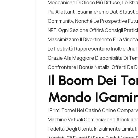
Meccaniche Di Gioco Più Diffuse, Le Str
Più Allettanti. Esamineremo Dati Statistic
Community, Nonché Le Prospettive Fut
NFT. Ogni Sezione Offrirà Consigli Pratic
Massimizzare Il Divertimento E La Vincit
Le Festività Rappresentano Inoltre Una 
Grazie Alla Maggiore Disponibilità Di T
Confrontare I Bonus Natalizi Offerti Da Div
Il Boom Dei Tor
Mondo IGami
I Primi Tornei Nei Casinò Online Comparve
Machine Virtuali Cominciarono A Includer
Fedeltà Degli Utenti. Inizialmente Limitat