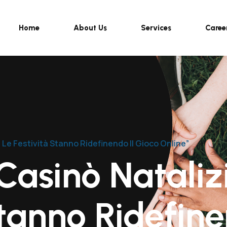
Home
About Us
Services
Caree
 Le Festività Stanno Ridefinendo Il Gioco Online”
 Casinò Natali
Stanno Ridefine