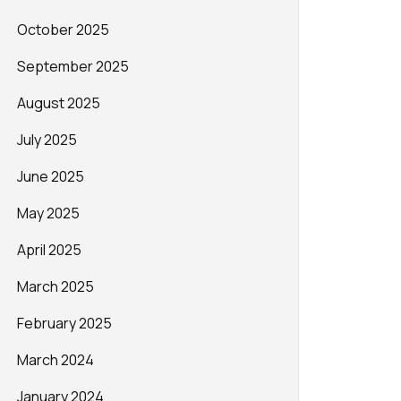
October 2025
September 2025
August 2025
July 2025
June 2025
May 2025
April 2025
March 2025
February 2025
March 2024
January 2024