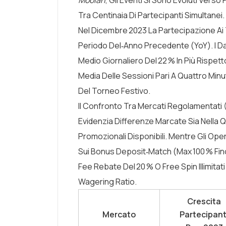
Moolah
, Gli Eventi Si Sono Evoluti Vers
Tra Centinaia Di Partecipanti Simultanei.
Nel Dicembre 2023 La Partecipazione Ai 
Periodo Del‑anno Precedente (YoY). I Dat
Medio Giornaliero Del 22 % In Più Rispe
Media Delle Sessioni Pari A Quattro Minut
Del Torneo Festivo.
Il Confronto Tra Mercati Regolamentati
Evidenzia Differenze Marcate Sia Nella Qu
Promozionali Disponibili. Mentre Gli Opera
Sui Bonus Deposit‑match (max 100 % Fino
Fee Rebate Del 20 % O Free Spin Illimitat
Wagering Ratio.
Crescita
Mercato
Partecipant