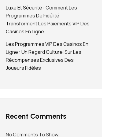
Luxe Et Sécurité : Comment Les
Programmes De Fidélité
Transforment Les Paiements VIP Des
Casinos En Ligne
Les Programmes VIP Des Casinos En
Ligne : Un Regard Culturel Sur Les
Récompenses Exclusives Des
Joueurs Fidèles
Recent Comments
No Comments To Show.