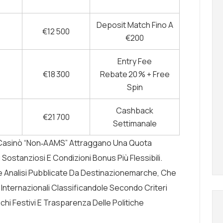
Deposit Match Fino A
€12 500
€200
Entry Fee
€18 300
Rebate 20 % + Free
Spin
Cashback
€21 700
Settimanale
 Casinò “non‑AAMS” Attraggano Una Quota
Sostanziosi E Condizioni Bonus Più Flessibili.
 Analisi Pubblicate Da Destinazionemarche, Che
Internazionali Classificandole Secondo Criteri
chi Festivi E Trasparenza Delle Politiche