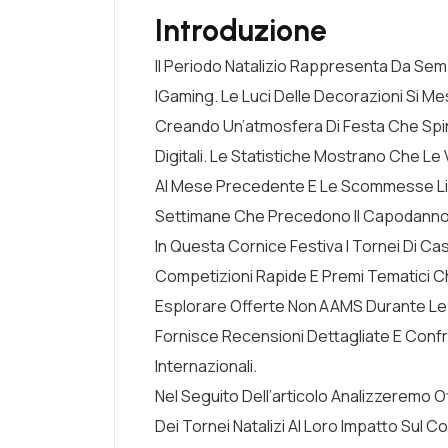
Introduzione
Il Periodo Natalizio Rappresenta Da Se
IGaming. Le Luci Delle Decorazioni Si Mes
Creando Un’atmosfera Di Festa Che Spin
Digitali. Le Statistiche Mostrano Che Le 
Al Mese Precedente E Le Scommesse Live
Settimane Che Precedono Il Capodanno
In Questa Cornice Festiva I Tornei Di C
Competizioni Rapide E Premi Tematici Che
Esplorare Offerte Non AAMS Durante Le Fe
Fornisce Recensioni Dettagliate E Confro
Internazionali.
Nel Seguito Dell’articolo Analizzeremo O
Dei Tornei Natalizi Al Loro Impatto Sul