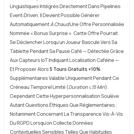
Linguistiques Intégrés Directement Dans Pipelines
Event‐driven, Il Devient Possible Générer
Automatiquement
À Chaud
Une Offre Personnalisée
Nommée «​ Bonus Surprise ​». Cette Offre Pourrait
Se Déclencher Lorsqu’un Joueur Bascule Vers Sa
Tablette Pendant Sa Pause Café — Détectée Grâce
Aux Capteurs IoT Indiquant Localisation Caféine —
Et Proposer Alors
5 Tours Gratuits +10%
Supplémentaires Valable Uniquement Pendant Ce
Créneau Temporel Limité (
Duration ≤15 Min
).
Cependant Cette Hyperpersonnalisation Soulève
Autant Questions Éthiques Que Réglementaires ;
Notamment Concernant La Transparence Vis-À-Vis
Du RGPD Lorsqu’on Collecte Données
Contextuelles Sensibles Telles Que Habitudes