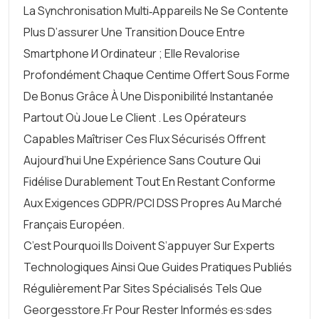
La Synchronisation Multi‑appareils Ne Se Contente
Plus D’assurer Une Transition Douce Entre
Smartphone И Ordinateur ; Elle Revalorise
Profondément Chaque Centime Offert Sous Forme
De Bonus Grâce À Une Disponibilité Instantanée
Partout Où Joue Le Client . Les Opérateurs
Capables Maîtriser Ces Flux Sécurisés Offrent
Aujourd’hui Une Expérience Sans Couture Qui
Fidélise Durablement Tout En Restant Conforme
Aux Exigences GDPR/PCI DSS Propres Au Marché
Français Européen.
C’est Pourquoi Ils Doivent S’appuyer Sur Experts
Technologiques Ainsi Que Guides Pratiques Publiés
Régulièrement Par Sites Spécialisés Tels Que
Georgesstore.Fr Pour Rester Informés·es·sdes