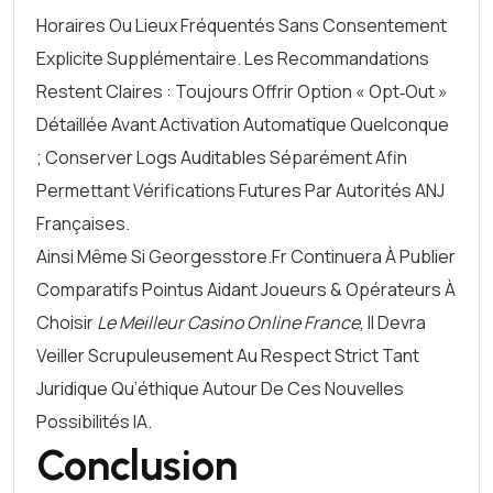
Horaires Ou Lieux Fréquentés Sans Consentement
Explicite Supplémentaire. Les Recommandations
Restent Claires : Toujours Offrir Option « Opt‐out »
Détaillée Avant Activation Automatique Quelconque
; Conserver Logs Auditables Séparément Afin
Permettant Vérifications Futures Par Autorités ANJ
Françaises.
Ainsi Même Si Georgesstore.Fr Continuera À Publier
Comparatifs Pointus Aidant Joueurs & Opérateurs À
Choisir
Le Meilleur Casino Online France
, Il Devra
Veiller Scrupuleusement Au Respect Strict Tant
Juridique Qu’éthique Autour De Ces Nouvelles
Possibilités IA.
Conclusion