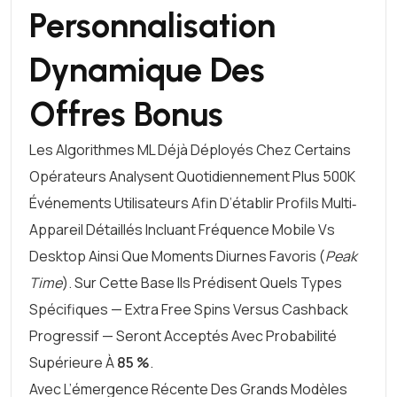
Personnalisation
Dynamique Des
Offres Bonus
Les Algorithmes ML Déjà Déployés Chez Certains
Opérateurs Analysent Quotidiennement Plus 500K
Événements Utilisateurs Afin D’établir Profils Multi‐
Appareil Détaillés Incluant Fréquence Mobile Vs
Desktop Ainsi Que Moments Diurnes Favoris (
Peak
Time
). Sur Cette Base Ils Prédisent Quels Types
Spécifiques — Extra Free Spins Versus Cashback
Progressif — Seront Acceptés Avec Probabilité
Supérieure À
85 %
.
Avec L’émergence Récente Des Grands Modèles