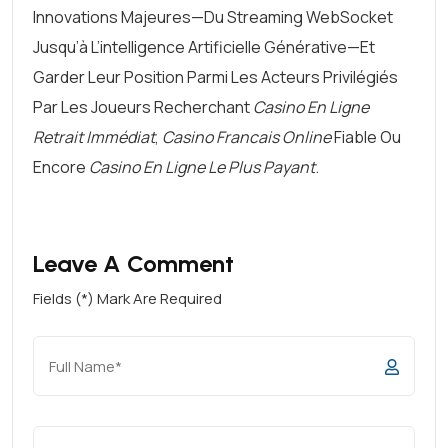
Innovations Majeures—Du Streaming WebSocket
Jusqu’à L’intelligence Artificielle Générative—Et
Garder Leur Position Parmi Les Acteurs Privilégiés
Par Les Joueurs Recherchant
Casino En Ligne
Retrait Immédiat
,
Casino Francais Online
Fiable Ou
Encore
Casino En Ligne Le Plus Payant
.
Leave A Comment
Fields (*) Mark Are Required