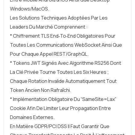
Windows/macOS.
Les Solutions Techniques Adoptées Par Les
Leaders Du Marché Comprennent :
* Chiffrement TLS End‑to‑end Obligatoires Pour
Toutes Les Communications WebSocket Ainsi Que
Pour Chaque Appel REST/GraphQL.
* Tokens JWT Signés Avec Algorithme RS256 Dont
La Clé Privée Tourne Toutes Les Six Heures ;
Chaque Rotation Invalide Automatiquement Tout
Token Ancien Non Rafraîchi.
* Implémentation Obligatoire Du “sameSite=Lax”
Cookie Afin De Limiter Leur Propagation Entre
Domaines Externes.
En Matière GDPR/PCI DSS Il Faut Garantir Que