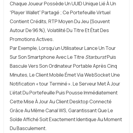
Chaque Joueur Possède Un UUID Unique Lié À Un
“player Wallet” Partagé ; Ce Portefeuille Virtuel
Contient Crédits, RTP Moyen Du Jeu (souvent
Autour De 96 %), Volatilité Du Titre Et État Des
Promotions Actives.
Par Exemple, Lorsqu’un Utilisateur Lance Un Tour
Sur Son Smartphone Avec Le Titre
Starburst
Puis
Bascule Vers Son Ordinateur Portable Après Cinq
Minutes, Le Client Mobile Émet Via WebSocket Une
Notification « Tour Terminé ». Le Serveur Met À Jour
L’état Du Portefeuille Puis Pousse Immédiatement
Cette Mise À Jour Au Client Desktop Connecté
Grâce Au Même Canal WS, Garantissant Que Le
Solde Affiché Soit Exactement Identique Au Moment
Du Basculement.