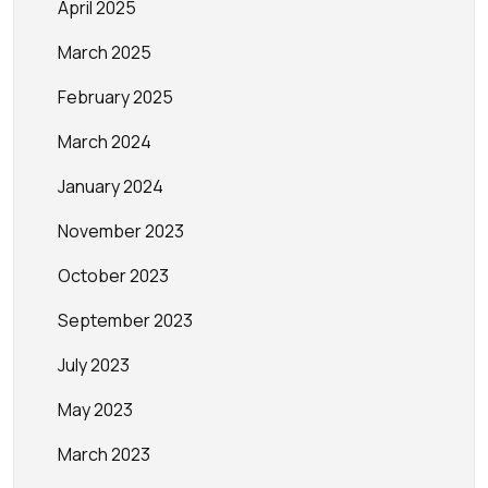
April 2025
March 2025
February 2025
March 2024
January 2024
November 2023
October 2023
September 2023
July 2023
May 2023
March 2023