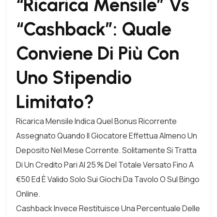
“Ricarica Mensile” Vs
“Cashback”: Quale
Conviene Di Più Con
Uno Stipendio
Limitato?
Ricarica Mensile Indica Quel Bonus Ricorrente
Assegnato Quando Il Giocatore Effettua Almeno Un
Deposito Nel Mese Corrente. Solitamente Si Tratta
Di Un Credito Pari Al 25 % Del Totale Versato Fino A
€50 Ed È Valido Solo Sui Giochi Da Tavolo O Sul Bingo
Online.
Cashback Invece Restituisce Una Percentuale Delle