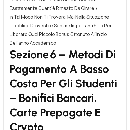
Esattamente Quant’è Rimasto Da Girare.\
In Tal Modo Non Ti Troverai Mai Nella Situazione
D’obbligo D’investire Somme Importanti Solo Per
Liberare Quel Piccolo Bonus Ottenuto All’inizio
Dell’anno Accademico.
Sezione 6 – Metodi Di
Pagamento A Basso
Costo Per Gli Studenti
– Bonifici Bancari,
Carte Prepagate E
Crypto