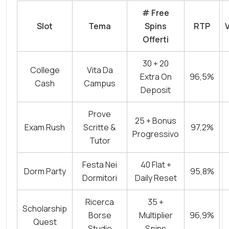
# Free
Slot
Tema
Spins
RTP
V
Offerti
30 + 20
College
Vita Da
Extra On
96,5%
Cash
Campus
Deposit
Prove
25 + Bonus
Exam Rush
Scritte &
97,2%
Progressivo
Tutor
Festa Nei
40 Flat +
Dorm Party
95,8%
Dormitori
Daily Reset
Ricerca
35 +
Scholarship
Borse
Multiplier
96,9%
Quest
Studio
Spins