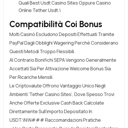
Quali Best Usdt Casino Sites Oppure Casino
Online Tether Usdt.\
Compatibilità Coi Bonus
Molti Casinò Escludono Depositi Effettuati Tramite
PayPal Dagli Obblighi Wagering Perché Considerano
Questi Metodi Troppo Flessibili.
Al Contrario Bonifichi SEPA Vengono Generalmente
Accettati Sia Per Attivazione Welcome Bonus Sia
Per Ricariche Mensili.
Le Criptovalute Offrono Vantaggio Unico Negli
Ambienti ‘tether Casino Sites’, Dove Spesso Trovi
Anche Offerte Exclusive Cash Back Calcolate
Direttamente Sull’importo Depositato In
USDT.\n\n### Raccomandazioni Pratiche