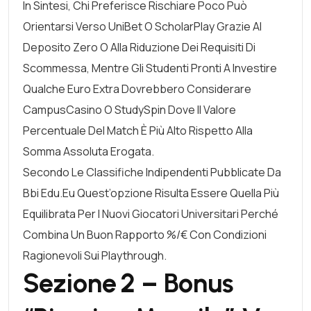
In Sintesi, Chi Preferisce Rischiare Poco Può
Orientarsi Verso UniBet O ScholarPlay Grazie Al
Deposito Zero O Alla Riduzione Dei Requisiti Di
Scommessa, Mentre Gli Studenti Pronti A Investire
Qualche Euro Extra Dovrebbero Considerare
CampusCasino O StudySpin Dove Il Valore
Percentuale Del Match È Più Alto Rispetto Alla
Somma Assoluta Erogata.
Secondo Le Classifiche Indipendenti Pubblicate Da
Bbi Edu.Eu Quest’opzione Risulta Essere Quella Più
Equilibrata Per I Nuovi Giocatori Universitari Perché
Combina Un Buon Rapporto %/€ Con Condizioni
Ragionevoli Sui Playthrough.
Sezione 2 – Bonus