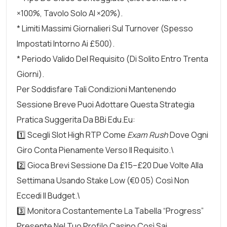
×100%, Tavolo Solo Al ×20%).
* Limiti Massimi Giornalieri Sul Turnover (spesso
Impostati Intorno Ai £500).
* Periodo Valido Del Requisito (di Solito Entro Trenta
Giorni).
Per Soddisfare Tali Condizioni Mantenendo
Sessione Breve Puoi Adottare Questa Strategia
Pratica Suggerita Da BBi Edu.Eu:
1️⃣ Scegli Slot High RTP Come
Exam Rush
Dove Ogni
Giro Conta Pienamente Verso Il Requisito.\
2️⃣ Gioca Brevi Sessione Da £15–£20 Due Volte Alla
Settimana Usando Stake Low (€0·05) Così Non
Eccedi Il Budget.\
3️⃣ Monitora Costantemente La Tabella “progress”
Presente Nel Tuo Profilo Casino Così Sai