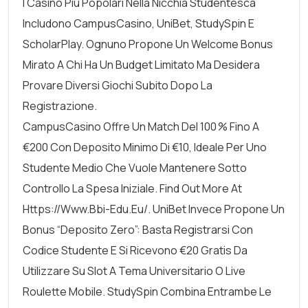
I Casinò Più Popolari Nella Nicchia Studentesca
Includono CampusCasino, UniBet, StudySpin E
ScholarPlay. Ognuno Propone Un Welcome Bonus
Mirato A Chi Ha Un Budget Limitato Ma Desidera
Provare Diversi Giochi Subito Dopo La
Registrazione.
CampusCasino Offre Un Match Del 100 % Fino A
€200 Con Deposito Minimo Di €10, Ideale Per Uno
Studente Medio Che Vuole Mantenere Sotto
Controllo La Spesa Iniziale. Find Out More At
Https://www.bbi-Edu.eu/
. UniBet Invece Propone Un
Bonus “deposito Zero”: Basta Registrarsi Con
Codice Studente E Si Ricevono €20 Gratis Da
Utilizzare Su Slot A Tema Universitario O Live
Roulette Mobile. StudySpin Combina Entrambe Le