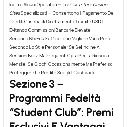
Inoltre Alcuni Operatori — Tra Cui
Tether Casino
Sites
Specializzati — Consentono Il Pagamento Dei
Crediti Cashback Direttamente Tramite USDT
Evitando Commissioni Bancarie Elevate.
Secondo Bbi Edu.Eu L’opzione Migliore Varia Però
Secondo Lo Stile Personale: Se Sei Incline A
Sessioni Brevi Ma Frequenti Opta Per La Ricarica
Mensile; Se Giochi Occasionalmente Ma Preferisci
Proteggere Le Perdite Scegli Il Cashback.
Sezione 3 –
Programmi Fedeltà
“Student Club”: Premi
Esclusivi E Vantaggi