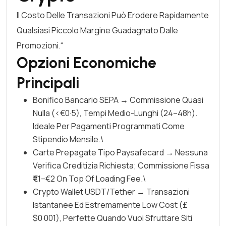
Il Costo Delle Transazioni Può Erodere Rapidamente
Qualsiasi Piccolo Margine Guadagnato Dalle
Promozioni.“
Opzioni Economiche
Principali
Bonifico Bancario SEPA → Commissione Quasi
Nulla (<€0·5), Tempi Medio-Lunghi (24–48h).
Ideale Per Pagamenti Programmati Come
Stipendio Mensile.\
Carte Prepagate Tipo Paysafecard → Nessuna
Verifica Creditizia Richiesta; Commissione Fissa
₹€1–€2 On Top Of Loading Fee.\
Crypto Wallet USDT/Tether → Transazioni
Istantanee Ed Estremamente Low Cost (£
$0·001), Perfette Quando Vuoi Sfruttare Siti