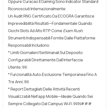
Oppure Curacao EGaming Sono Indicator Standard
Riconosciuti Internazionalmente.
Un Audit RNG Certificato Da ECOGRA Garantisce
Imprevedibilità Risultati—Fondamentale Quando
Giochi Slots Ad Alto RTP Come
Exam Rush
.
Strumenti Indispensabili Fornite Dalle Piattaforme
Responsabili Includono:
* Limiti Giornalieri/settimanali Sul Deposito
Configurabili Direttamente Dall’interfaccia
Utente;\n\
* Funzionalità Auto‑esclusione Temporanea Fino A
Tre Anni;\n\
* Report Dettagliati Delle Attività Recenti
Visualizzabili Nell’app Mobile—Ideale Quando Sei
Sempre Collegato Dal Campus Wi‑Fi.\n\n###