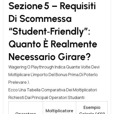
Sezione 5 – Requisiti
Di Scommessa
“Student‑Friendly”:
Quanto È Realmente
Necessario Girare?
Wagering O Playthrough Indica Quante Volte Devi
Moltiplicare L’importo Del Bonus Prima Di Poterlo
Prelevare.\
Ecco Una Tabella Comparativa Dei Moltiplicatori
Richiesti Dai Principali Operatori Studianti:
Esempio
Moltiplicatore