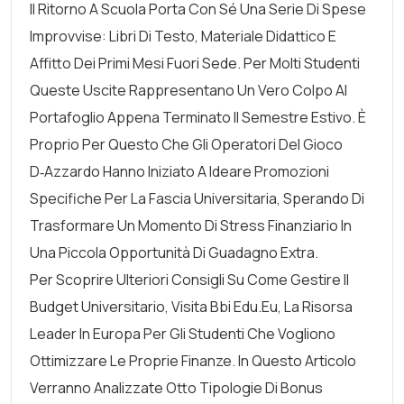
Il Ritorno A Scuola Porta Con Sé Una Serie Di Spese
Improvvise: Libri Di Testo, Materiale Didattico E
Affitto Dei Primi Mesi Fuori Sede. Per Molti Studenti
Queste Uscite Rappresentano Un Vero Colpo Al
Portafoglio Appena Terminato Il Semestre Estivo. È
Proprio Per Questo Che Gli Operatori Del Gioco
D‑azzardo Hanno Iniziato A Ideare Promozioni
Specifiche Per La Fascia Universitaria, Sperando Di
Trasformare Un Momento Di Stress Finanziario In
Una Piccola Opportunità Di Guadagno Extra.
Per Scoprire Ulteriori Consigli Su Come Gestire Il
Budget Universitario, Visita Bbi Edu.Eu, La Risorsa
Leader In Europa Per Gli Studenti Che Vogliono
Ottimizzare Le Proprie Finanze. In Questo Articolo
Verranno Analizzate Otto Tipologie Di Bonus