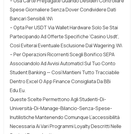
– Usa Carte Prepagate Quando Desideri Controllare
Spese Giornaliere Senza Dover Condividere Dati
Bancari Sensibili.\n\
– Opta Per USDT Via Wallet Hardware Solo Se Stai
Partecipando Ad Offerte Specifiche ‘casino Usdt’,
Così Eviterai Eventuale Esclusione Dal Wagering.\n\
– Per Operazioni Ricorrenti Scegli Bonifico SEPA
Associandolo Ad Avvisi AutomaticI Sul Tuo Conto
Student Banking — Cosí Mantieni Tutto Tracciabile
Dentro Excel O App Finance Consigliata Da BBi
Edu.Eu.
Queste Scelte Permettono Agli Studenti-Di-
Università-Di-Manage-Bilancio-Senza-Spese-
Inutilistiche Mantenendo Comunque L’accessibilità
Necessaria Ai Vari Programmi Loyalty Descritti Nelle