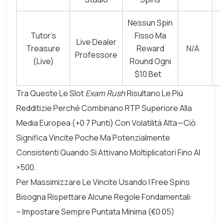
Nessun Spin
Tutor’s
Fisso Ma
Live Dealer
Treasure
Reward
N/A
Professore
(live)
Round Ogni
$10 Bet
Tra Queste Le Slot
Exam Rush
Risultano Le Più
Redditizie Perché Combinano RTP Superiore Alla
Media Europea (+0·7 Punti) Con Volatilitá Alta—Ciò
Significa Vincite Poche Ma Potenzialmente
Consistenti Quando Si Attivano Moltiplicatori Fino Al
×500.
Per Massimizzare Le Vincite Usando I Free Spins
Bisogna Rispettare Alcune Regole Fondamentali:
– Impostare Sempre Puntata Minima (€0·05)