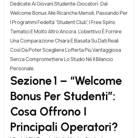
Dedicate Ai Giovani Studente‑giocatori: Dal
Welcome Bonus Alle Ricariche Mensili, Passando Per
I Programmi Fedeltà “Student Club”, I Free Spins
Tematici E Molto Altro Ancora. L’obiettivo È Fornire
Una Comparazione Chiara E Basata Su Dati Reali
Così Da Poter Scegliere L’offerta Più Vantaggiosa
Senza Compromettere Lo Studio Né Il Bilancio
Personale.
Sezione 1 – “Welcome
Bonus Per Studenti”:
Cosa Offrono I
Principali Operatori?