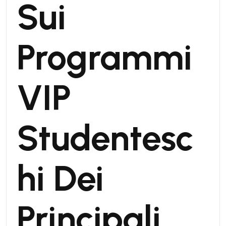
Sui
Programmi
VIP
Studentesc
Hi Dei
Principali