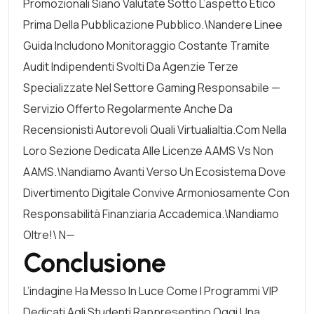
Promozionali Siano Valutate Sotto L’aspetto Etico
Prima Della Pubblicazione Pubblico.\nandere Linee
Guida Includono Monitoraggio Costante Tramite
Audit Indipendenti Svolti Da Agenzie Terze
Specializzate Nel Settore Gaming Responsabile —
Servizio Offerto Regolarmente Anche Da
Recensionisti Autorevoli Quali Virtualialtia.Com Nella
Loro Sezione Dedicata Alle Licenze AAMS Vs Non
AAMS.\nandiamo Avanti Verso Un Ecosistema Dove
Divertimento Digitale Convive Armoniosamente Con
Responsabilità Finanziaria Accademica.\nandiamo
Oltre!\ N—
Conclusione
L’indagine Ha Messo In Luce Come I Programmi VIP
Dedicati Agli Studenti Rappresentino Oggi Una