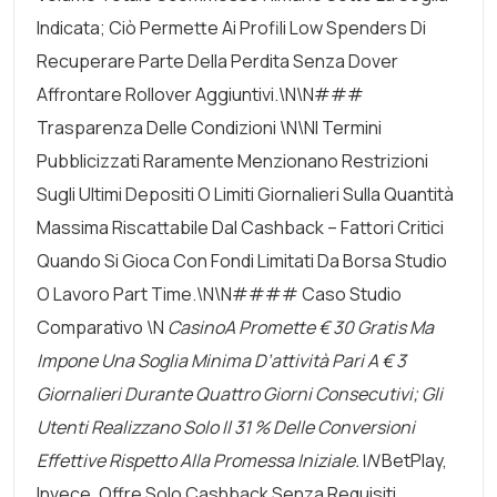
Indicata; Ciò Permette Ai Profili Low Spenders Di
Recuperare Parte Della Perdita Senza Dover
Affrontare Rollover Aggiuntivi.\n\n###
Trasparenza Delle Condizioni \n\nI Termini
Pubblicizzati Raramente Menzionano Restrizioni
Sugli Ultimi Depositi O Limiti Giornalieri Sulla Quantità
Massima Riscattabile Dal Cashback – Fattori Critici
Quando Si Gioca Con Fondi Limitati Da Borsa Studio
O Lavoro Part Time.\n\n#### Caso Studio
Comparativo \n
CasinoA Promette € 30 Gratis Ma
Impone Una Soglia Minima D’attività Pari A € 3
Giornalieri Durante Quattro Giorni Consecutivi; Gli
Utenti Realizzano Solo Il 31 % Delle Conversioni
Effettive Rispetto Alla Promessa Iniziale.\n
BetPlay,
Invece, Offre Solo Cashback Senza Requisiti