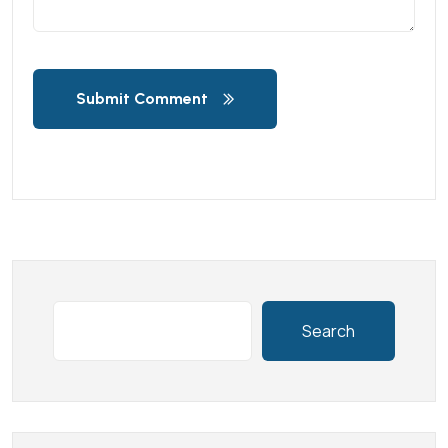
Submit Comment
Search