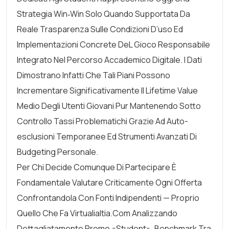
Strategia Win‑win Solo Quando Supportata Da
Reale Trasparenza Sulle Condizioni D’uso Ed
Implementazioni Concrete De​l Gioco Responsabile
Integrato Nel Percorso Accademico Digitale. I Dati
Dimostrano Infatti Che Tali Piani Possono
Incrementare Significativamente Il Lifetime Value
Medio Degli Utenti Giovani Pur Mantenendo Sotto
Controllo Tassi Problematichi Grazie Ad Auto­
Esclusioni Temporanee Ed Strumenti Avanzati Di
Budgeting Personale.
Per Chi Decide Comunque Di Partecipare È
Fondamentale Valutare Criticamente Ogni Offerta
Confrontandola Con Fonti Indipendenti — Proprio
Quello Che Fa Virtualialtia.Com Analizzando
Dettagliatamente Promo «student», Benchmark Tra