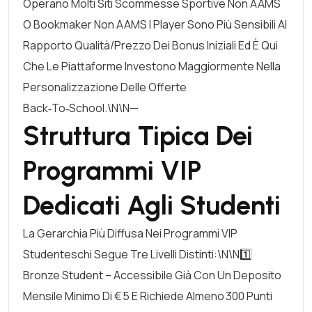
Operano Molti Siti Scommesse Sportive Non AAMS
O Bookmaker Non AAMS I Player Sono Più Sensibili Al
Rapporto Qualità/prezzo Dei Bonus Iniziali Ed È Qui
Che Le Piattaforme Investono Maggiormente Nella
Personalizzazione Delle Offerte
Back‑to‑school.\n\n—
Struttura Tipica Dei
Programmi VIP
Dedicati Agli Studenti
La Gerarchia Più Diffusa Nei Programmi VIP
Studenteschi Segue Tre Livelli Distinti:\n\n1️⃣
Bronze Student – Accessibile Già Con Un Deposito
Mensile Minimo Di € 5 E Richiede Almeno 300 Punti