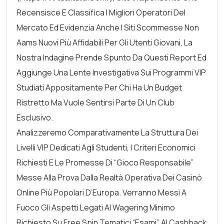
Recensisce E Classifica I Migliori Operatori Del
Mercato Ed Evidenzia Anche I Siti Scommesse Non
Aams Nuovi Più Affidabili Per Gli Utenti Giovani. La
Nostra Indagine Prende Spunto Da Questi Report Ed
Aggiunge Una Lente Investigativa Sui Programmi VIP
Studiati Appositamente Per Chi Ha Un Budget
Ristretto Ma Vuole Sentirsi Parte Di Un Club
Esclusivo.
Analizzeremo Comparativamente La Struttura Dei
Livelli VIP Dedicati Agli Studenti, I Criteri Economici
Richiesti E Le Promesse Di “gioco Responsabile”
Messe Alla Prova Dalla Realtà Operativa Dei Casinò
Online Più Popolari D’Europa. Verranno Messi A
Fuoco Gli Aspetti Legati Al Wagering Minimo
Richiesto Su Free Spin Tematici “esami”, Al Cashback