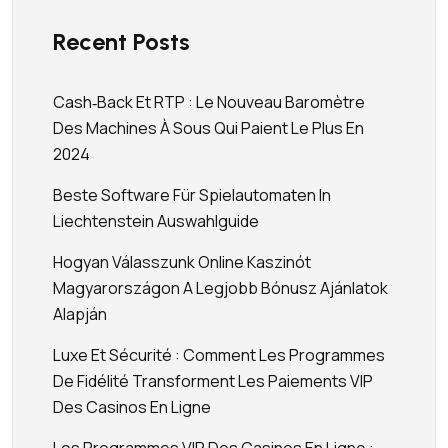
Recent Posts
Cash‑back Et RTP : Le Nouveau Baromètre
Des Machines À Sous Qui Paient Le Plus En
2024
Beste Software Für Spielautomaten In
Liechtenstein Auswahlguide
Hogyan Válasszunk Online Kaszinót
Magyarországon A Legjobb Bónusz Ajánlatok
Alapján
Luxe Et Sécurité : Comment Les Programmes
De Fidélité Transforment Les Paiements VIP
Des Casinos En Ligne