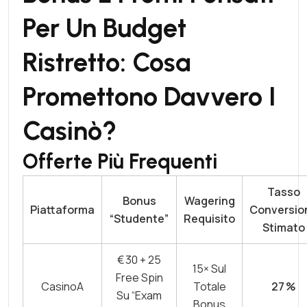
Per Un Budget
Ristretto: Cosa
Promettono Davvero I
Casinò?
Offerte Più Frequenti
Tasso
Bonus
Wagering
Piattaforma
Conversio
“Studente”
Requisito
Stimato
€ 30 + 25
15× Sul
Free Spin
CasinoA
Totale
27 %
Su “Exam
Bonus