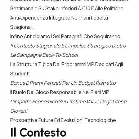
Settimanale Su Stake Inferiori A € 10 E Alle Politiche
Anti‑dipendenza Integrate Nei Piani Fedeltà
Stagionali.
Infine Anticipiamo I Sei Paragrafi Che Seguiranno:
Il Contesto Stagionale E L’impulso Strategico Dietro
Le Campagne Back‑to‑school
La Struttura Tipica Dei Programmi VIP Dedicati Agli
Studenti
Bonus E Premi Pensati Per Un Budget Ristretto
Il Ruolo Del Gioco Responsabile Nei Piani VIP
L’impatto Economico Sui Lifetime Value Degli Utenti
Giovani
Prospettive Future Ed Evoluzioni Tecnologiche
Il Contesto