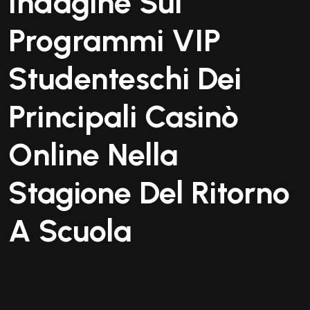
Indagine Sui
Programmi VIP
Studenteschi Dei
Principali Casinò
Online Nella
Stagione Del Ritorno
A Scuola