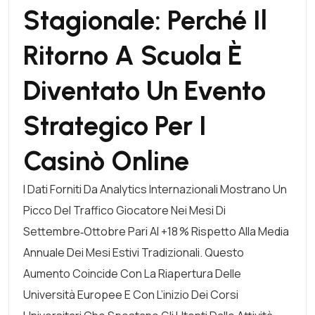
Stagionale: Perché Il
Ritorno A Scuola È
Diventato Un Evento
Strategico Per I
Casinò Online
I Dati Forniti Da Analytics Internazionali Mostrano Un
Picco Del Traffico Giocatore Nei Mesi Di
Settembre‑ottobre Pari Al +18 % Rispetto Alla Media
Annuale Dei Mesi Estivi Tradizionali. Questo
Aumento Coincide Con La Riapertura Delle
Università Europee E Con L’inizio Dei Corsi