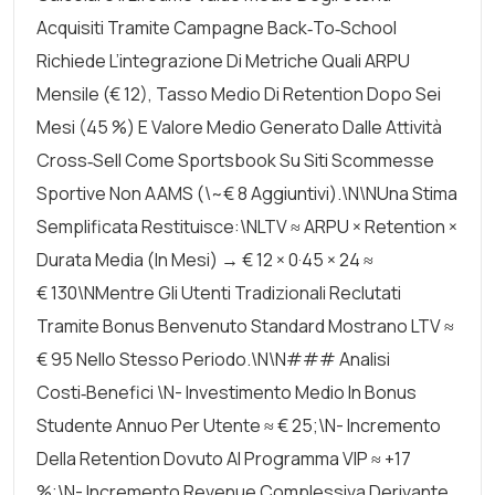
Acquisiti Tramite Campagne Back‑to‑school
Richiede L’integrazione Di Metriche Quali ARPU
Mensile (€ 12), Tasso Medio Di Retention Dopo Sei
Mesi (45 %) E Valore Medio Generato Dalle Attività
Cross‑sell Come Sportsbook Su Siti Scommesse
Sport­ive Non AAMS (\~€ 8 Aggiuntivi).\n\nUna Stima
Semplificata Restituisce:\nLTV ≈ ARPU × Retention ×
Durata Media (in Mesi) → € 12 × 0·45 × 24 ≈
€ 130\nMentre Gli Utenti Tradizionali Reclutati
Tramite Bonus Benvenuto Standard Mostrano LTV ≈
€ 95 Nello Stesso Periodo.\n\n### Analisi
Costi‑benefici \n- Investimento Medio In Bonus
Studente Annuo Per Utente ≈ € 25;\n- Incremento
Della Retention Dovuto Al Programma VIP ≈ +17
%;\n- Incremento Revenue Complessiva Derivante