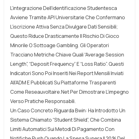
L’integrazione Dell’identificazione Studentesca
Avviene Tramite API Universitarie Che Confermano
L’iscrizione Attiva Senza Divulgare Dati Sensibili;
Questo Riduce Drasticamente Il Rischio Di Gioco
Minorile O Sottoage Gambling. Gli Operatori
Tracciano Metriche Chiave Quali “average Session
Length”, “deposit Frequency” E “loss Ratio”. Questi
Indicatori Sono Poi Inseriti Nei Report Mensili Inviati
All’ADM E Pubblicati Su Piattaforme Trasparenti
Come Reseauvoltaire.Net Per Dimostrare L’impegno
Verso Pratiche Responsabili.
Un Caso Concreto Riguarda Bwin: Ha Introdotto Un
Sistema Chiamato “Student Shield”, Che Combina
Limiti Automatici Sui Metodi Di Pagamento Con
Notifiche Push Quando La Spesa Supera Il 20 % Del