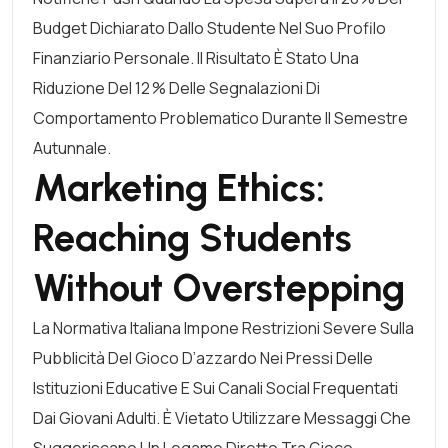
Budget Dichiarato Dallo Studente Nel Suo Profilo
Finanziario Personale. Il Risultato È Stato Una
Riduzione Del 12 % Delle Segnalazioni Di
Comportamento Problematico Durante Il Semestre
Autunnale.
Marketing Ethics:
Reaching Students
Without Overstepping
La Normativa Italiana Impone Restrizioni Severe Sulla
Pubblicità Del Gioco D’azzardo Nei Pressi Delle
Istituzioni Educative E Sui Canali Social Frequentati
Dai Giovani Adulti. È Vietato Utilizzare Messaggi Che