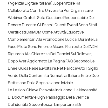
(Agenzia Digitale Italiana). L’operatore Ha
Collaborato Con Tre Università Per Organizzare
Webinar Gratuiti Sulla Gestione Responsabile Del
Denaro Durante Gli Esami; Questi Eventi Sono Stati
Certificati Dall’ADM Come Attività Educative
Complementari Alla Promozione Ludica. Durante La
Fase Pilota Sono Emerse Alcune Richieste Dell’ADM
Riguardo Alla Chiarezza Dei Termini Sul Rollover;
Dopo Aver Aggiornato La Pagina FAQ Secondo Le
Linee Guida Reseauvoltaire.Net Ha Ricevuto Il Sigillo
Verde Della Conformità Normativa Italiana Entro Due
Settimane Dalla Segnalazione Iniziale.
Le Lezioni Chiave Ricavate Includono: La Necessità
Di Documentare Ogni Passaggio Della Verifica
Dell’identità Studentesca; L’importanza Di