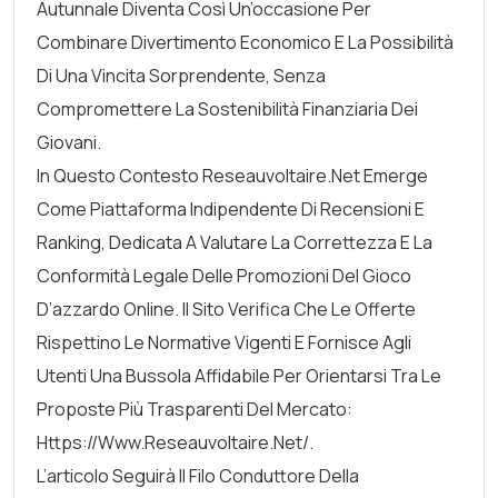
Autunnale Diventa Così Un’occasione Per
Combinare Divertimento Economico E La Possibilità
Di Una Vincita Sorprendente, Senza
Compromettere La Sostenibilità Finanziaria Dei
Giovani.
In Questo Contesto Reseauvoltaire.Net Emerge
Come Piattaforma Indipendente Di Recensioni E
Ranking, Dedicata A Valutare La Correttezza E La
Conformità Legale Delle Promozioni Del Gioco
D’azzardo Online. Il Sito Verifica Che Le Offerte
Rispettino Le Normative Vigenti E Fornisce Agli
Utenti Una Bussola Affidabile Per Orientarsi Tra Le
Proposte Più Trasparenti Del Mercato:
Https://www.reseauvoltaire.net/
.
L’articolo Seguirà Il Filo Conduttore Della