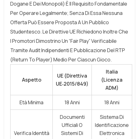
Dogane E Dei Monopoli) È Il Requisito Fondamentale
Per Operare Legalmente; Senza Di Essa Nessuna
Offerta Può Essere Proposta A Un Pubblico
Studentesco. Le Direttive UE Richiedono Inoltre Che
I Promotori Dimostrino Un “fair Play” Verificabile
Tramite Audit Indipendenti E Pubblicazione Del RTP
(Return To Player) Medio Per Ciascun Gioco.
Italia
UE (Direttiva
Aspetto
(licenza
UE‑2015/849)
ADM)
Età Minima
18 Anni
18 Anni
Documenti
Sistema Di
Ufficiali O
Identificazione
Verifica Identità
Sistemi Di
Elettronica