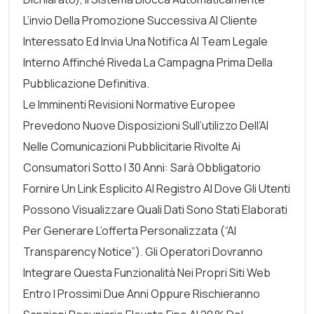
L’invio Della Promozione Successiva Al Cliente
Interessato Ed Invia Una Notifica Al Team Legale
Interno Affinché Riveda La Campagna Prima Della
Pubblicazione Definitiva.
Le Imminenti Revisioni Normative Europee
Prevedono Nuove Disposizioni Sull’utilizzo Dell’AI
Nelle Comunicazioni Pubblicitarie Rivolte Ai
Consumatori Sotto I 30 Anni: Sarà Obbligatorio
Fornire Un Link Esplicito Al Registro AI Dove Gli Utenti
Possono Visualizzare Quali Dati Sono Stati Elaborati
Per Generare L’offerta Personalizzata (“AI
Transparency Notice”). Gli Operatori Dovranno
Integrare Questa Funzionalità Nei Propri Siti Web
Entro I Prossimi Due Anni Oppure Rischieranno