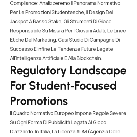
Compliance: Analizzeremo Il Panorama Normativo
Per Le Promozioni Studentesche, Il Design Dei
Jackpot A Basso Stake, Gli Strumenti Di Gioco
Responsabile Su Misura Per I Giovani Adulti, Le Linee
Etiche Del Marketing, Casi Studio Di Campagne Di
Successo E Infine Le Tendenze Future Legate
All’intelligenza Artificiale E Alla Blockchain.
Regulatory Landscape
For Student‑Focused
Promotions
Il Quadro Normativo Europeo Impone Regole Severe
Su Ogni Forma Di Pubblicità Legata Al Gioco
D’azzardo. In Italia, La Licenza ADM (Agenzia Delle