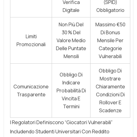
Verifica
(SPID)
Digitale
Obbligatorio
Non Più Del
Massimo €50
30 % Del
Di Bonus
Limiti
Valore Medio
Mensile Per
Promozionali
Delle Puntate
Categorie
Mensili
Vulnerabili
Obbligo Di
Obbligo Di
Mostrare
Indicare
Comunicazione
Chiaramente
Probabilità Di
Trasparente
Condizioni Di
Vincita E
Rollover E
Termini
Scadenze
I Regolatori Definiscono “giocatori Vulnerabili”
Includendo Studenti Universitari Con Reddito