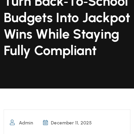
Turn Back‑to‑School
Budgets Into Jackpot
Wins While Staying
Fully Compliant
Admin
December 11, 2025