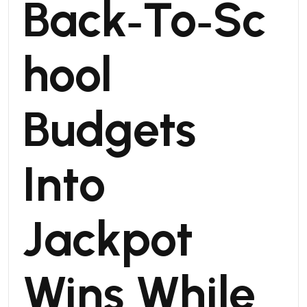
Back‑to‑Sc
Hool
Budgets
Into
Jackpot
Wins While