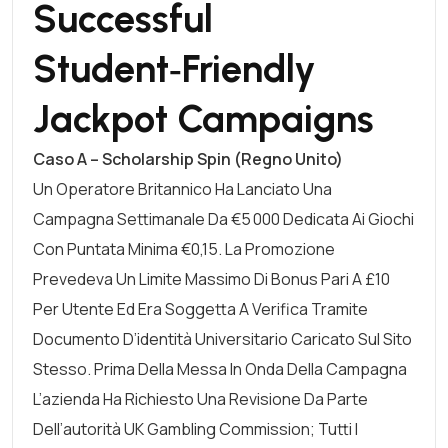
Successful
Student‑Friendly
Jackpot Campaigns
Caso A – Scholarship Spin (Regno Unito)
Un Operatore Britannico Ha Lanciato Una
Campagna Settimanale Da €5 000 Dedicata Ai Giochi
Con Puntata Minima €0,15. La Promozione
Prevedeva Un Limite Massimo Di Bonus Pari A £10
Per Utente Ed Era Soggetta A Verifica Tramite
Documento D’identità Universitario Caricato Sul Sito
Stesso. Prima Della Messa In Onda Della Campagna
L’azienda Ha Richiesto Una Revisione Da Parte
Dell’autorità UK Gambling Commission; Tutti I