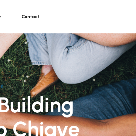
r
Contact
tà
Building
lo Chiave