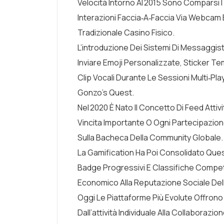
Velocità Intorno Al 2015 Sono Comparsi 
Interazioni Faccia‑a‑faccia Via Webcam
Tradizionale Casino Fisico.
L’introduzione Dei Sistemi Di Messaggist
Inviare Emoji Personalizzate, Sticker Tem
Clip Vocali Durante Le Sessioni Multi‑p
Gonzo’s Quest.
Nel 2020 È Nato Il Concetto Di Feed Attiv
Vincita Importante O Ogni Partecipazio
Sulla Bacheca Della Community Globale.
La Gamification Ha Poi Consolidato Ques
Badge Progressivi E Classifiche Competi
Economico Alla Reputazione Sociale Dell
Oggi Le Piattaforme Più Evolute Offrono
Dall’attività Individuale Alla Collaborazio