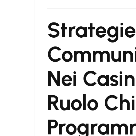
Strategie
Communit
Nei Casin
Ruolo Ch
Programm