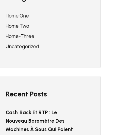
Home One
Home Two
Home-Three
Uncategorized
Recent Posts
Cash‑back Et RTP : Le
Nouveau Baromètre Des
Machines À Sous Qui Paient