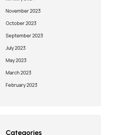
November 2023
October 2023
September 2023
July 2023
May 2023
March 2023
February 2023
Categories