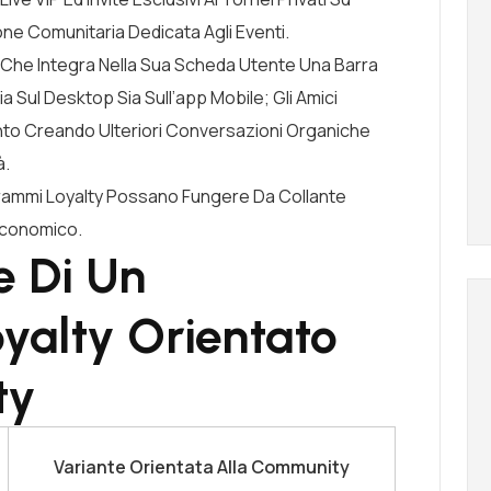
one Comunitaria Dedicata Agli Eventi.
, Che Integra Nella Sua Scheda Utente Una Barra
a Sul Desktop Sia Sull’app Mobile; Gli Amici
o Creando Ulteriori Conversazioni Organiche
à.
ammi Loyalty Possano Fungere Da Collante
Economico.
e Di Un
alty Orientato
ty
Variante Orientata Alla Community