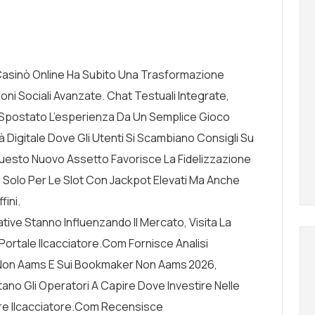
i Casinò Online Ha Subito Una Trasformazione
oni Sociali Avanzate. Chat Testuali Integrate,
o Spostato L’esperienza Da Un Semplice Gioco
 Digitale Dove Gli Utenti Si Scambiano Consigli Su
 Questo Nuovo Assetto Favorisce La Fidelizzazione
 Solo Per Le Slot Con Jackpot Elevati Ma Anche
fini.
ve Stanno Influenzando Il Mercato, Visita La
ortale Ilcacciatore.Com Fornisce Analisi
e Non Aams E Sui Bookmaker Non Aams 2026,
ano Gli Operatori A Capire Dove Investire Nelle
tre Ilcacciatore.Com Recensisce