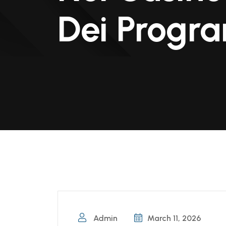
Dei Progra
Admin
March 11, 2026