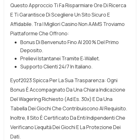
Questo Approccio Ti Fa Risparmiare Ore Di Ricerca
E Ti Garantisce Di Scegliere Un Sito Sicuro E
Affidabile. Tra I Migliori Casino Non AAMS Troviamo
Piattaforme Che Offrono:
Bonus Di Benvenuto Fino Al 200 % Del Primo
Deposito.
Prelievi Istantanei Tramite E‑wallet.
Supporto Clienti 24/7 In Italiano.
Eyof2023 Spicca Per La Sua Trasparenza: Ogni
Bonus È Accompagnato Da Una Chiara Indicazione
Del Wagering Richiesto (ad Es. 30x) E Da Una
Tabella Dei Giochi Che Contribuiscono Al Requisito.
Inoltre, Il Sito È Certificato Da Enti Indipendenti Che
Verificano L’equità Dei Giochi E La Protezione Dei
Dati.