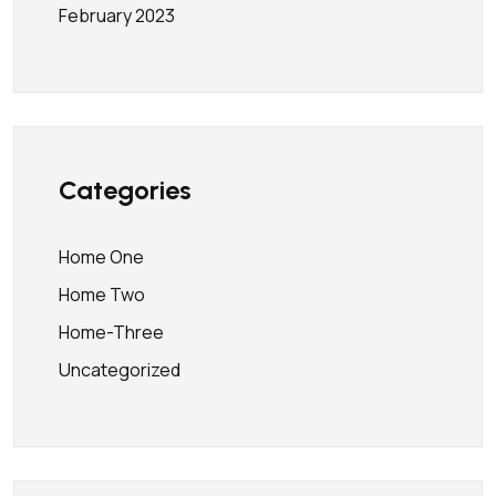
February 2023
Categories
Home One
Home Two
Home-Three
Uncategorized