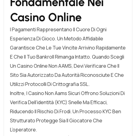
Fondamentale Nei
Casino Online
I Pagamenti Rappresentano Il Cuore Di Ogni
Esperienza Di Gioco. Un Metodo Affidabile
Garantisce Che Le Tue Vincite Arrivino Rapidamente
E Che Il Tuo Bankroll Rimanga Intatto. Quando Scegli
Un Casino Online Non AAMS, Devi Verificare Che Il
Sito Sia Autorizzato Da Autorità Riconosciute E Che
Utilizzi Protocolli Di Crittografia SSL.
Inoltre, I Casino Non Aams Sicuri Offrono Soluzioni Di
Verifica Dell’identità (KYC) Snelle Ma Efficaci,
Riducendo Il Rischio Di Frodi. Un Processo KYC Ben
Strutturato Protegge Sia Il Giocatore Che
L’operatore.