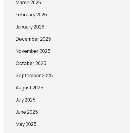
March 2026
February 2026
January 2026
December 2025
November 2025
October 2025
September 2025
August 2025
July 2025
June 2025
May 2025