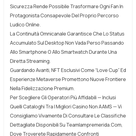
Sicurezza Rende Possibile Trasformare Ogni Fan In
Protagonista Consapevole Del Proprio Percorso
Ludico Online.
La Continuità Omnicanale Garantisce Che Lo Status
Accumulato Sul Desktop Non Vada Perso Passando
Allo Smartphone O Allo Smartwatch Durante Una
Diretta Streaming.
Guardando Avanti, NFT Esclusivi Come “Love Cup” Ed
Esperienze Metaverse Promettono Nuove Frontiere
Nella Fidelizzazione Premium.
Per Scegliere Gli Operatori Più Affidabili — Inclusi
Quelli Cataloghi Tra I Migliori Casino Non AAMS — Vi
Consigliamo Vivamente Di Consultare Le Classifiche
Dettagliate Disponibili Su Teamlampremerida.Com,
Dove Troverete Rapidamente Confronti