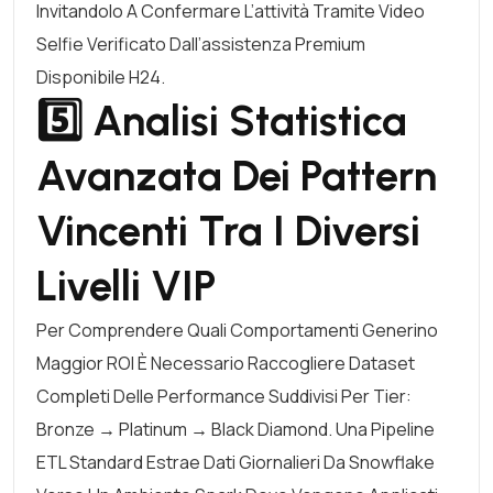
Invitandolo A Confermare L’attività Tramite Video
Selfie Verificato Dall’assistenza Premium
Disponibile H24.
5️⃣ Analisi Statistica
Avanzata Dei Pattern
Vincenti Tra I Diversi
Livelli VIP
Per Comprendere Quali Comportamenti Generino
Maggior ROI È Necessario Raccogliere Dataset
Completi Delle Performance Suddivisi Per Tier:
Bronze → Platinum → Black Diamond. Una Pipeline
ETL Standard Estrae Dati Giornalieri Da Snowflake