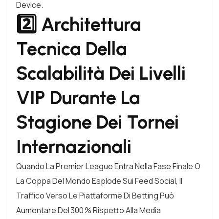
Device.
2️⃣ Architettura
Tecnica Della
Scalabilità Dei Livelli
VIP Durante La
Stagione Dei Tornei
Internazionali
Quando La Premier League Entra Nella Fase Finale O
La Coppa Del Mondo Esplode Sui Feed Social, Il
Traffico Verso Le Piattaforme Di Betting Può
Aumentare Del 300 % Rispetto Alla Media