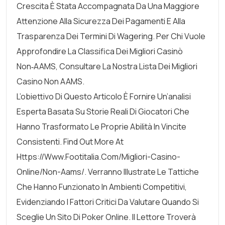
Crescita È Stata Accompagnata Da Una Maggiore
Attenzione Alla Sicurezza Dei Pagamenti E Alla
Trasparenza Dei Termini Di Wagering. Per Chi Vuole
Approfondire La Classifica Dei Migliori Casinò
Non‑AAMS, Consultare La Nostra
Lista Dei Migliori
Casino Non AAMS
.
L’obiettivo Di Questo Articolo È Fornire Un’analisi
Esperta Basata Su Storie Reali Di Giocatori Che
Hanno Trasformato Le Proprie Abilità In Vincite
Consistenti. Find Out More At
Https://www.footitalia.com/migliori-Casino-
Online/non-Aams/
. Verranno Illustrate Le Tattiche
Che Hanno Funzionato In Ambienti Competitivi,
Evidenziando I Fattori Critici Da Valutare Quando Si
Sceglie Un Sito Di Poker Online. Il Lettore Troverà