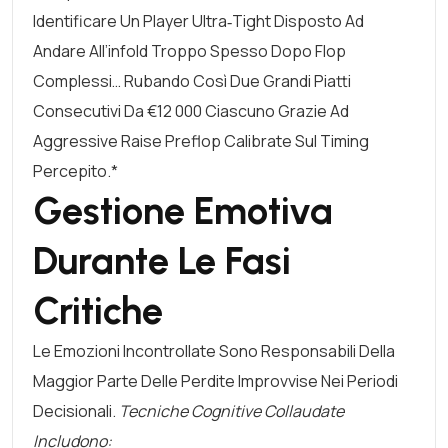
Identificare Un Player Ultra‐tight Disposto Ad
Andare All’in­fold Troppo Spesso Dopo Flop
Complessi… Rubando Così Due Grandi Piatti
Consecutivi Da €12 000 Ciascuno Grazie Ad
Aggressive Raise Preflop Calibrate Sul Timing
Percepito.*
Gestione Emotiva
Durante Le Fasi
Critiche
Le Emozioni Incontrollate Sono Responsabili Della
Maggior Parte Delle Perdite Improvvise Nei Periodi
Decisionali.
Tecniche Cognitive Collaudate
Includono: