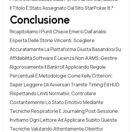
Il Titolo È Stato Assegnato Dal Sito StarPoker.it.*
Conclusione
Ricapitoliamo I Punti Chiave Emersi Dall’analisi
Esperta Delle Storie Vincenti: Scegliere
Accuratamente La Piattaforma Giusta Basandosi Su
Affidabilità Software E Licenza Non‑AAMS; Gestire
Rigorosamente Il Bankroll Applicando Regole
Percentuali E Metodologie Come Kelly Criterion;
Saper Leggere Gli Avversari Tramite Timing Ed HUD
Rispettando Limiti Normativi; Controllare
Costantemente Lo Stato Emotivo Mediante
Tecniche Respiratorie E Journaling Post‐sessione.
Invitiamo Ogni Lettore Ad Applicare Subito Queste
Tecniche Valutando Attentamente Obiettivi