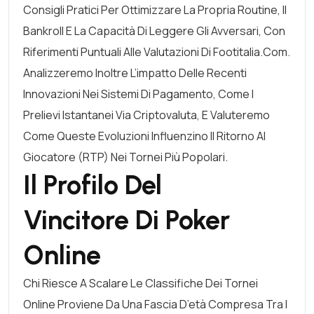
Consigli Pratici Per Ottimizzare La Propria Routine, Il
Bankroll E La Capacità Di Leggere Gli Avversari, Con
Riferimenti Puntuali Alle Valutazioni Di Footitalia.Com.
Analizzeremo Inoltre L’impatto Delle Recenti
Innovazioni Nei Sistemi Di Pagamento, Come I
Prelievi Istantanei Via Criptovaluta, E Valuteremo
Come Queste Evoluzioni Influenzino Il Ritorno Al
Giocatore (RTP) Nei Tornei Più Popolari.
Il Profilo Del
Vincitore Di Poker
Online
Chi Riesce A Scalare Le Classifiche Dei Tornei
Online Proviene Da Una Fascia D’età Compresa Tra I