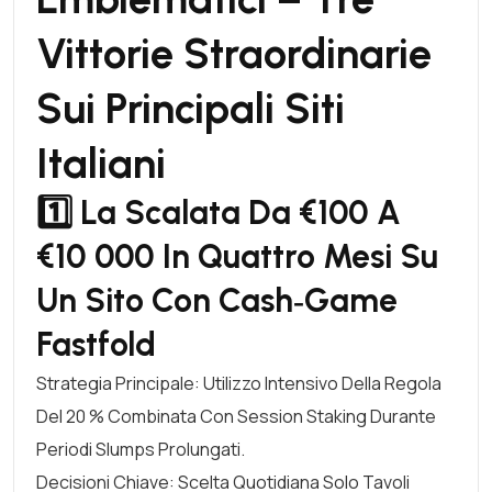
Vittorie Straordinarie
Sui Principali Siti
Italiani
1️⃣ La Scalata Da €100 A
€10 000 In Quattro Mesi Su
Un Sito Con Cash‑game
Fastfold
Strategia Principale: Utilizzo Intensivo Della Regola
Del 20 % Combinata Con Session Staking Durante
Periodi Slumps Prolungati.
Decisioni Chiave: Scelta Quotidiana Solo Tavoli