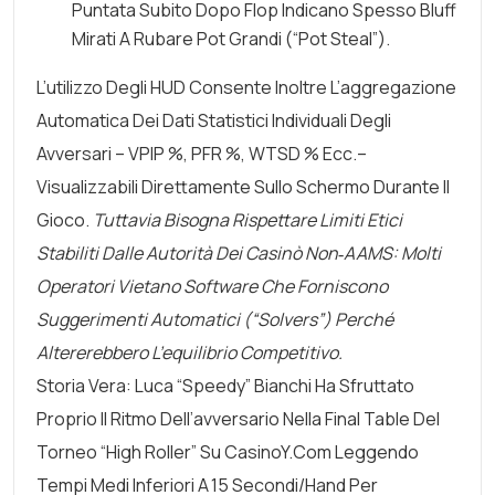
Puntata Subito Dopo Flop Indicano Spesso Bluff
Mirati A Rubare Pot Grandi (“pot Steal”).
L’utilizzo Degli HUD Consente Inoltre L’aggregazione
Automatica Dei Dati Statistici Individuali Degli
Avversari – VPIP %, PFR %, WTSD % Ecc.–
Visualizzabili Direttamente Sullo Schermo Durante Il
Gioco.
Tuttavia Bisogna Rispettare Limiti Etici
Stabiliti Dalle Autorità Dei Casinò Non‑AAMS: Molti
Operatori Vietano Software Che Forniscono
Suggerimenti Automatici (“solvers”) Perché
Altererebbero L’equilibrio Competitivo.
Storia Vera: Luca “Speedy” Bianchi Ha Sfruttato
Proprio Il Ritmo Dell’avversario Nella Final Table Del
Torneo “High Roller” Su CasinoY.com Leggendo
Tempi Medi Inferiori A 15 Secondi/hand Per