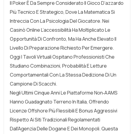
Il Poker È Da Sempre Considerato Il Gioco D’azzardo
Più Tecnico E Strategico, Dove La Matematica Si
Intreccia Con La Psicologia Del Giocatore. Nei
Casinò Online L’accessibilità Ha Moltiplicato Le
Opportunità Di Confronto, Ma Ha Anche Elevato Il
Livello Di Preparazione Richiesto Per Emergere.
Oggi I Tavoli Virtuali Ospitano Professionisti Che
Studiano Combinazioni, Probabilità E Letture
Comportamentali Con La Stessa Dedizione Di Un
Campione Di Scacchi.
Negli Ultimi Cinque Anni Le Piattaforme Non‑AAMS
Hanno Guadagnato Terreno In Italia, Offrendo
Licenze Offshore Più Flessibili E Bonus Aggressivi
Rispetto Ai Siti Tradizionali Regolamentati
Dall’Agenzia Delle Dogane E Dei Monopoli. Questa