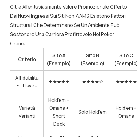
Oltre All’entusiasmante Valore Promozionale Offerto
Dai Nuovi Ingressi Sui Siti Non‑AAMS Esistono Fattori
Strutturali Che Determinano Se Un Ambiente Può
Sostenere Una Carriera Profittevole Nel Poker
Online:
Sito A
Sito B
Sito C
Criterio
(esempio)
(esempio)
(esempio
Affidabilità
★★★★★
★★★★☆
★★★★★
Software
Hold’em +
Varietà
Omaha +
Hold’em +
Solo Hold’em
Varianti
Short
Omaha
Deck