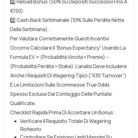
2️⃣ Reload Bonus (50% Su Depositi Successivi Fino A
€150).
3️⃣ Cash‑back Settimanale (10% Sulle Perdite Nette
Della Settimana).
Per Valutare Correttamente Questi Incentivi
Occorre Calcolare Il “Bonus Expectancy” Usando La
Formula EV = (Probabilità Vincita × Premio) −
(Probabilità Perdita × Stake). L’analisi Deve Includere
Anche I Requisiti Di Wagering Tipici (“x30 Turnover”)
E Le Limitazioni Sulle Scommesse True Odds
Spesso Escluse Dal Conteggio Delle Puntate
Qualificate.
Checklist Rapida Prima Di Accettare Un Bonus:
Verificare Il Requisito Totale Di Wagering
Richiesto
Controllare Se Esistono Limiti Massimi Su