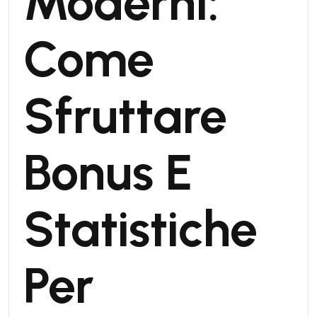
Moderni:
Come
Sfruttare
Bonus E
Statistiche
Per