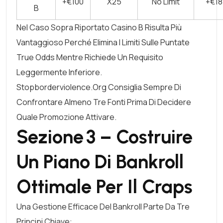
+€100
X25
No Limit
+€18
B
Nel Caso Sopra Riportato Casino B Risulta Più
Vantaggioso Perché Elimina I Limiti Sulle Puntate
True Odds Mentre Richiede Un Requisito
Leggermente Inferiore.
Stopborderviolence.Org Consiglia Sempre Di
Confrontare Almeno Tre Fonti Prima Di Decidere
Quale Promozione Attivare.
Sezione 3 – Costruire
Un Piano Di Bankroll
Ottimale Per Il Craps
Una Gestione Efficace Del Bankroll Parte Da Tre
Principi Chiave: