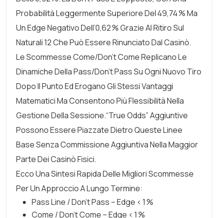
Probabilità Leggermente Superiore Del 49,74 % Ma
Un Edge Negativo Dell’​0,62 % Grazie Al Ritiro Sul
Naturali 12 Che Può Essere Rinunciato Dal Casinò.
Le Scommesse Come/Don’t Come Replicano Le
Dinamiche Della Pass/Don’t Pass Su Ogni Nuovo Tiro
Dopo Il Punto Ed Erogano Gli Stessi Vantaggi
Matematici Ma Consentono Più Flessibilità Nella
Gestione Della Sessione.“True Odds” Aggiuntive
Possono Essere Piazzate Dietro Queste Linee
Base Senza Commissione Aggiuntiva Nella Maggior
Parte Dei Casinò Fisici.
Ecco Una Sintesi Rapida Delle Migliori Scommesse
Per Un Approccio A Lungo Termine:
Pass Line / Don’t Pass – Edge < 1 %
Come / Don’t Come – Edge < 1 %