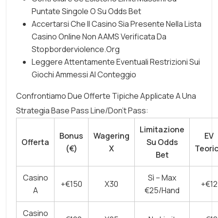
Puntate Singole O Su Odds Bet
Accertarsi Che Il Casino Sia Presente Nella Lista
Casino Online Non AAMS Verificata Da
Stopborderviolence.Org
Leggere Attentamente Eventuali Restrizioni Sui
Giochi Ammessi Al Conteggio
Confrontiamo Due Offerte Tipiche Applicate A Una
Strategia Base Pass Line/Don’t Pass:
Limitazione
Bonus
Wagering
EV
Offerta
Su Odds
(€)
X
Teori
Bet
Casino
Sì – Max
+€150
X30
+€12
A
€25/hand
Casino