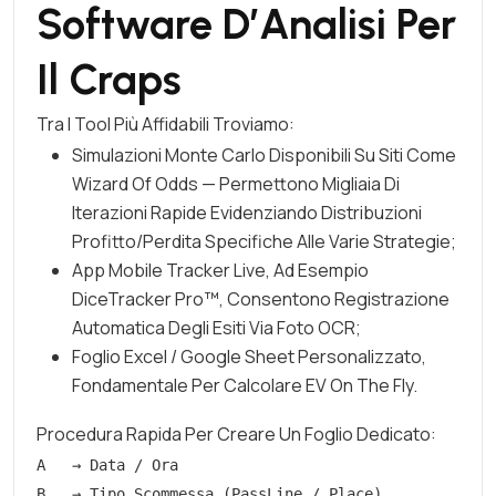
Software D’Analisi Per
Il Craps
Tra I Tool Più Affidabili Troviamo:
Simulazioni Monte Carlo Disponibili Su Siti Come
Wizard Of Odds — Permettono Migliaia Di
Iterazioni Rapide Evidenziando Distribuzioni
Profitto/perdita Specifiche Alle Varie Strategie;
App Mobile Tracker Live, Ad Esempio
DiceTracker Pro™, Consentono Registrazione
Automatica Degli Esiti Via Foto OCR;
Foglio Excel / Google Sheet Personalizzato,
Fondamentale Per Calcolare EV On The Fly.
Procedura Rapida Per Creare Un Foglio Dedicato:
A   → Data / Ora

B   → Tipo Scommessa (PassLine / Place)
