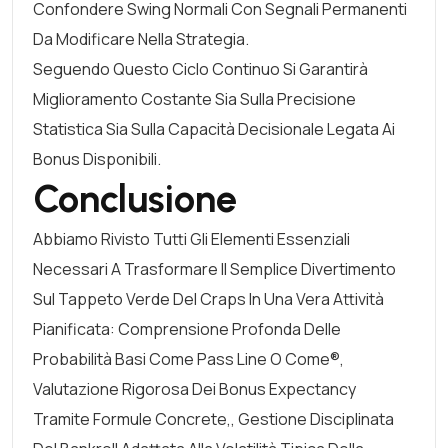
Confondere Swing Normali Con Segnali Permanenti
Da Modificare Nella Strategia.
Seguendo Questo Ciclo Continuo Si Garantirà
Miglioramento Costante Sia Sulla Precisione
Statistica Sia Sulla Capacità Decisionale Legata Ai
Bonus Disponibili.
Conclusione
Abbiamo Rivisto Tutti Gli Elementi Essenziali
Necessari A Trasformare Il Semplice Divertimento
Sul Tappeto Verde Del Craps In Una Vera Attività
Pianificata: Comprensione Profonda Delle
Probabilità Basi Come Pass Line O Come®,
Valutazione Rigorosa Dei Bonus Expectancy
Tramite Formule Concrete,, Gestione Disciplinata