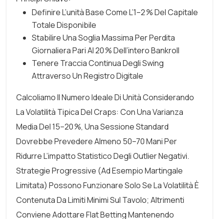
Definire L’unità Base Come L’​1–2 % Del Capitale
Totale Disponibile
Stabilire Una Soglia Massima Per Perdita
Giornaliera Pari Al 20 % Dell’intero Bankroll
Tenere Traccia Continua Degli Swing
Attraverso Un Registro Digitale
Calcoliamo Il Numero Ideale Di Unità Considerando
La Volatilità Tipica Del Craps: Con Una Varianza
Media Del 15–20 %, Una Sessione Standard
Dovrebbe Prevedere Almeno 50–70 Mani Per
Ridurre L’impatto Statistico Degli Outlier Negativi.
Strategie Progressive (ad Esempio Martingale
Limitata) Possono Funzionare Solo Se La Volatilità È
Contenuta Da Limiti Minimi Sul Tavolo; Altrimenti
Conviene Adottare Flat Betting Mantenendo