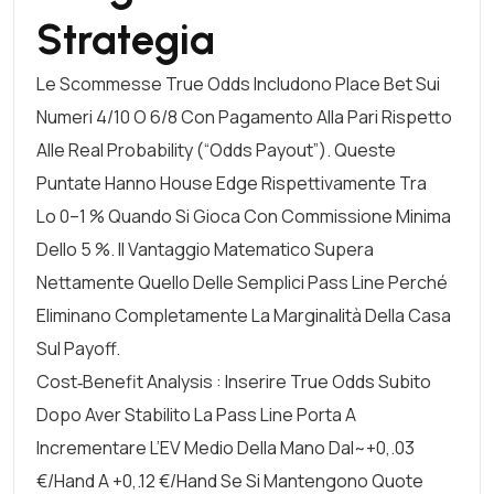
Strategia
Le Scommesse True Odds Includono Place Bet Sui
Numeri 4/10 O 6/8 Con Pagamento Alla Pari Rispetto
Alle Real Probability (“odds Payout”). Queste
Puntate Hanno House Edge Rispettivamente Tra
Lo 0–1 % Quando Si Gioca Con Commissione Minima
Dello 5 %. Il Vantaggio Matematico Supera
Nettamente Quello Delle Semplici Pass Line Perché
Eliminano Completamente La Marginalità Della Casa
Sul Payoff.
Cost‑benefit Analysis : Inserire True Odds Subito
Dopo Aver Stabilito La Pass Line Porta A
Incrementare L’EV Medio Della Mano Dal~+0,.03
€/hand A +0,.12 €/hand Se Si Mantengono Quote