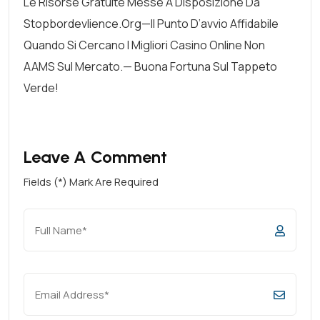
Le Risorse Gratuite Messe A Disposizione Da
Stopbordevlience.Org—Il Punto D’avvio Affidabile
Quando Si Cercano I Migliori Casino Online Non
AAMS Sul Mercato.— Buona Fortuna Sul Tappeto
Verde!
Leave A Comment
Fields (*) Mark Are Required