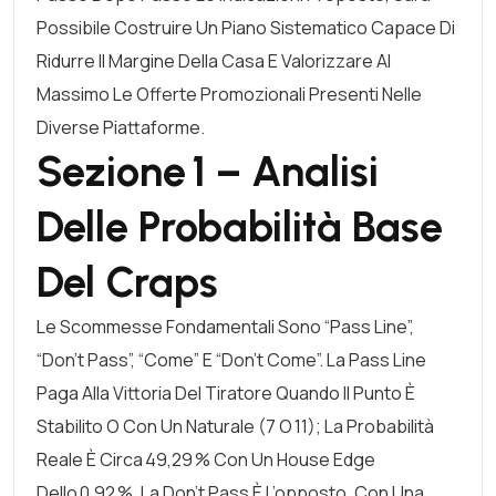
Possibile Costruire Un Piano Sistematico Capace Di
Ridurre Il Margine Della Casa E Valorizzare Al
Massimo Le Offerte Promozionali Presenti Nelle
Diverse Piattaforme.
Sezione 1 – Analisi
Delle Probabilità Base
Del Craps
Le Scommesse Fondamentali Sono “Pass Line”,
“Don’t Pass”, “Come” E “Don’t Come”. La Pass Line
Paga Alla Vittoria Del Tiratore Quando Il Punto È
Stabilito O Con Un Naturale (7 O 11); La Probabilità
Reale È Circa 49,29 % Con Un House Edge
Dello 0,92 %. La Don’t Pass È L’opposto, Con Una