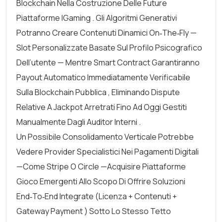
Blockchain Nella Costruzione Delle Future
Piattaforme IGaming . Gli Algoritmi Generativi
Potranno Creare Contenuti Dinamici On‑the‑fly —
Slot Personalizzate Basate Sul Profilo Psicografico
Dell’utente — Mentre Smart Contract Garantiranno
Payout Automatico Immediatamente Verificabile
Sulla Blockchain Pubblica , Eliminando Dispute
Relative A Jackpot Arretrati Fino Ad Oggi Gestiti
Manualmente Dagli Auditor Interni .
Un Possibile Consolidamento Verticale Potrebbe
Vedere Provider Specialistici Nei Pagamenti Digitali
—come Stripe O Circle —acquisire Piattaforme
Gioco Emergenti Allo Scopo Di Offrire Soluzioni
End‑to‑end Integrate (licenza + Contenuti +
Gateway Payment ) Sotto Lo Stesso Tetto