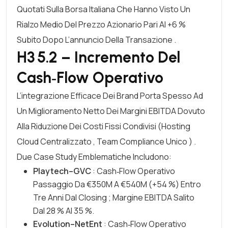
Quotati Sulla Borsa Italiana Che Hanno Visto Un
Rialzo Medio Del Prezzo Azionario Pari Al +6 %
Subito Dopo L’annuncio Della Transazione .
H3 5.2 – Incremento Del
Cash‑flow Operativo
L’integrazione Efficace Dei Brand Porta Spesso Ad
Un Miglioramento Netto Dei Margini EBITDA Dovuto
Alla Riduzione Dei Costi Fissi Condivisi (hosting
Cloud Centralizzato , Team Compliance Unico ) .
Due Case Study Emblematiche Includono:
Playtech–GVC
: Cash‑flow Operativo
Passaggio Da €350M A €540M (+54 %) Entro
Tre Anni Dal Closing ; Margine EBITDA Salito
Dal 28 % Al 35 %.
Evolution–NetEnt
: Cash‑flow Operativo