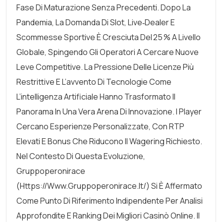
Fase Di Maturazione Senza Precedenti. Dopo La
Pandemia, La Domanda Di Slot, Live‑dealer E
Scommesse Sportive È Cresciuta Del 25 % A Livello
Globale, Spingendo Gli Operatori A Cercare Nuove
Leve Competitive. La Pressione Delle Licenze Più
Restrittive E L’avvento Di Tecnologie Come
L’intelligenza Artificiale Hanno Trasformato Il
Panorama In Una Vera Arena Di Innovazione. I Player
Cercano Esperienze Personalizzate, Con RTP
Elevati E Bonus Che Riducono Il Wagering Richiesto.
Nel Contesto Di Questa Evoluzione,
Gruppoperonirace
(
Https://www.gruppoperonirace.it/
) Si È Affermato
Come Punto Di Riferimento Indipendente Per Analisi
Approfondite E Ranking Dei Migliori Casinò Online. Il