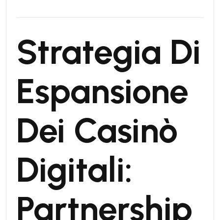
Strategia Di
Espansione
Dei Casinò
Digitali:
Partnership