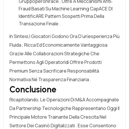
Gruppoperonirace , Oltre A Meccanismi Anti‐
Fraud Basati Su Machine Learning CapACE DI
IdentificARE Pattern Sospetti Prima Della
Transazione Finale .
In Sintesi,i Giocatori Godono Ora D’un’esperienza Più
Fluida , Ricca Ed Economicamente Vantaggiosa
Grazie Alle Collaborazioni Strategiche Che
Permettono Agli OperatorIdi Offrire Prodotti
Premium Senza Sacrificare Responsabilità
Normativa Né Trasparenza Finanziaria .
Conclusione
Ricapitolando, Le Operazioni Di M&A Accompagnate
Da Partnership Tecnologiche Rappresentano Oggi Il
Principale Motore Trainante Della Crescita Nel
Settore Dei Casinò Digitalizzati . Esse Consentono