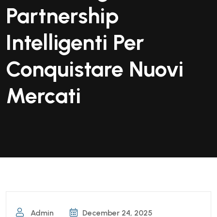
Partnership
Intelligenti Per
Conquistare Nuovi
Mercati
Admin
December 24, 2025