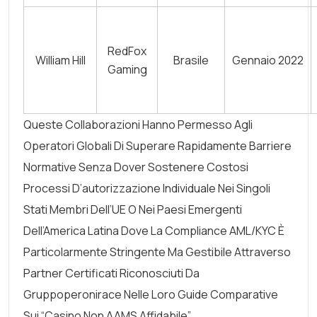
RedFox
William Hill
Brasile
Gennaio 2022
Gaming
Queste Collaborazioni Hanno Permesso Agli
Operatori Globali Di Superare Rapidamente Barriere
Normative Senza Dover Sostenere Costosi
Processi D’autorizzazione Individuale Nei Singoli
Stati Membri Dell’UE O Nei Paesi Emergenti
Dell’America Latina Dove La Compliance AML/KYC È
Particolarmente Stringente Ma Gestibile Attraverso
Partner Certificati Riconosciuti Da
Gruppoperonirace Nelle Loro Guide Comparative
Sui “casino Non AAMS Affidabile”.