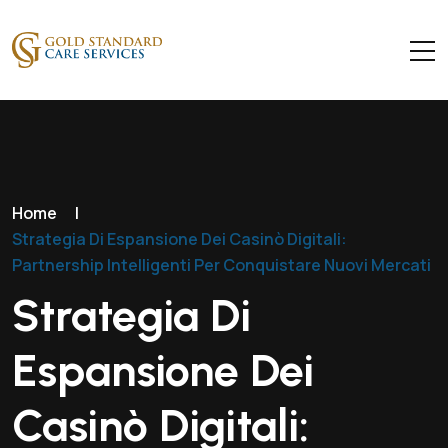
Home
|
Strategia Di Espansione Dei Casinò Digitali:
Partnership Intelligenti Per Conquistare Nuovi Mercati
Strategia Di
Espansione Dei
Casinò Digitali: