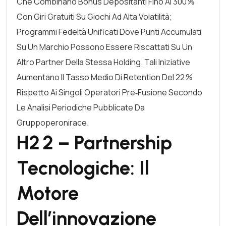
Che Combinano Bonus Depositanti Fino Al 300 %
Con Giri Gratuiti Su Giochi Ad Alta Volatilità;
Programmi Fedeltà Unificati Dove Punti Accumulati
Su Un Marchio Possono Essere Riscattati Su Un
Altro Partner Della Stessa Holding. Tali Iniziative
Aumentano Il Tasso Medio Di Retention Del 22 %
Rispetto Ai Singoli Operatori Pre‑fusione Secondo
Le Analisi Periodiche Pubblicate Da
Gruppoperonirace.
H2 2 – Partnership
Tecnologiche: Il
Motore
Dell’innovazione