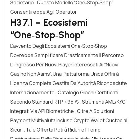
Societario . Questo Modello “one‑stop‑shop”
H3 7.1 – Ecosistemi
“one‑stop‑shop”
L’avvento Degli Ecosistemi One‑stop‐shop
Dovrebbe Semplificare Drasticamente Il Percorso
D’ingresso Per Nuovi Player Interessati Ai “nuovi
Casino Non Aams”. Una Piattaforma Unica Offrirà
Licenza Completa Gestita Da Autorità Riconosciute
Internazionalmente , Catalogo Giochi Certificati
Secondo Standard RTP >95 % , Strumenti AML/KYC
Integrati Via API Biometriche , Oltre A Soluzioni
Payment Multivaluta Incluse Crypto Wallet Custodial
Sicuri . Tale Offerta Potrà Ridurre I Tempi