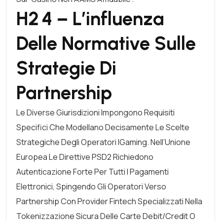
H2 4 – L’influenza
Delle Normative Sulle
Strategie Di
Partnership
Le Diverse Giurisdizioni Impongono Requisiti
Specifici Che Modellano Decisamente Le Scelte
Strategiche Degli Operatori IGaming. Nell’Unione
Europea Le Direttive PSD2 Richiedono
Autenticazione Forte Per Tutti I Pagamenti
Elettronici, Spingendo Gli Operatori Verso
Partnership Con Provider Fintech Specializzati Nella
Tokenizzazione Sicura Delle Carte Debit/credit O