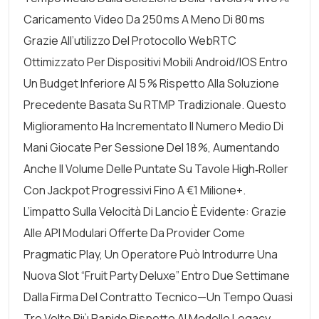
Caricamento Video Da 250 Ms A Meno Di 80 Ms
Grazie All’utilizzo Del Protocollo WebRTC
Ottimizzato Per Dispositivi Mobili Android/iOS Entro
Un Budget Inferiore Al 5 % Rispetto Alla Soluzione
Precedente Basata Su RTMP Tradizionale. Questo
Miglioramento Ha Incrementato Il Numero Medio Di
Mani Giocate Per Sessione Del 18 %, Aumentando
Anche Il Volume Delle Puntate Su Tavole High‑roller
Con Jackpot Progressivi Fino A €1 Milione+.
L’impatto Sulla Velocità Di Lancio È Evidente: Grazie
Alle API Modulari Offerte Da Provider Come
Pragmatic Play, Un Operatore Può Introdurre Una
Nuova Slot “Fruit Party Deluxe” Entro Due Settimane
Dalla Firma Del Contratto Tecnico—Un Tempo Quasi
Tre Volte Più Rapido Rispetto Al Modello Legacy