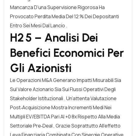
Mancanza D’una Supervisione Rigorosa Ha
Provocato Perdita Media Del 12 % Dei Depositanti
Entro Sei Mesi Dal Lancio .
H2 5 – Analisi Dei
Benefici Economici Per
Gli Azionisti
Le Operazioni M&A Generano Impatti Misurabili Sia
Sul Valore Azionario Sia Sui Flussi Operativi Degli
Stakeholder Istituzionali . Un’attenta Valutazione
Post‑acquisizione Mostra Incrementi Medi Nei
Multipli EV/EBITDA Pari Al +0·8x Rispetto Alla Media
Settoriale Pre‑deal , Grazie Soprattutto All’effetto
Leva Finanziaria Combinata Con Sinergie Operative