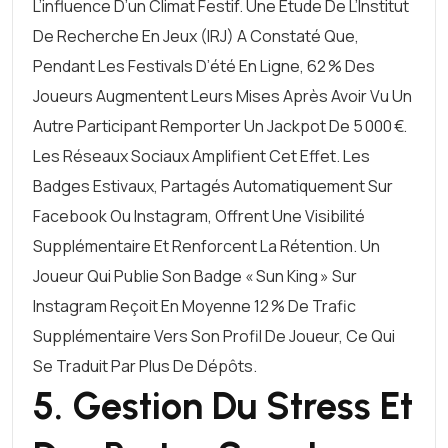
L’influence D’un Climat Festif. Une Étude De L’Institut
De Recherche En Jeux (IRJ) A Constaté Que,
Pendant Les Festivals D’été En Ligne, 62 % Des
Joueurs Augmentent Leurs Mises Après Avoir Vu Un
Autre Participant Remporter Un Jackpot De 5 000 €.
Les Réseaux Sociaux Amplifient Cet Effet. Les
Badges Estivaux, Partagés Automatiquement Sur
Facebook Ou Instagram, Offrent Une Visibilité
Supplémentaire Et Renforcent La Rétention. Un
Joueur Qui Publie Son Badge « Sun King » Sur
Instagram Reçoit En Moyenne 12 % De Trafic
Supplémentaire Vers Son Profil De Joueur, Ce Qui
Se Traduit Par Plus De Dépôts.
5. Gestion Du Stress Et