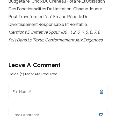
Budgétaire, Choix Du Créneau Horaire Et Utilisation
Des Fonctionnalités De Limitation, Chaque Joueur
Peut Transformer L’été En Une Période De
Divertissement Responsable Et Rentable.
Mentions D’Initiative 5 Pour 100 : 1, 2, 3, 4, 5, 6, 7, 8
Fois Dans Le Texte, Conformément Aux Exigences.
Leave A Comment
Fields (*) Mark Are Required