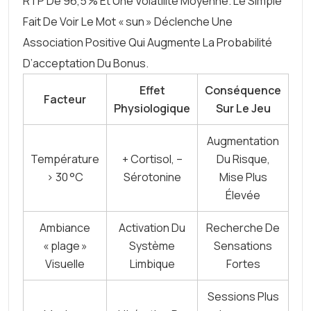
RTP De 96,5 % Et Une Volatilité Moyenne. Le Simple
Fait De Voir Le Mot « Sun » Déclenche Une
Association Positive Qui Augmente La Probabilité
D’acceptation Du Bonus.
Effet
Conséquence
Facteur
Physiologique
Sur Le Jeu
Augmentation
Température
+ Cortisol, –
Du Risque,
> 30 °C
Sérotonine
Mise Plus
Élevée
Ambiance
Activation Du
Recherche De
« Plage »
Système
Sensations
Visuelle
Limbique
Fortes
Sessions Plus