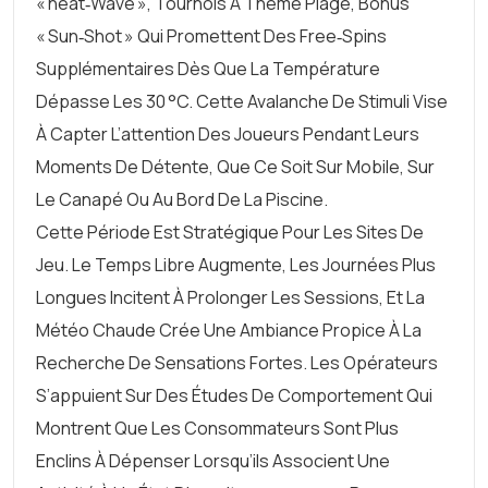
« Heat‑wave », Tournois À Thème Plage, Bonus
« Sun‑Shot » Qui Promettent Des Free‑spins
Supplémentaires Dès Que La Température
Dépasse Les 30 °C. Cette Avalanche De Stimuli Vise
À Capter L’attention Des Joueurs Pendant Leurs
Moments De Détente, Que Ce Soit Sur Mobile, Sur
Le Canapé Ou Au Bord De La Piscine.
Cette Période Est Stratégique Pour Les Sites De
Jeu. Le Temps Libre Augmente, Les Journées Plus
Longues Incitent À Prolonger Les Sessions, Et La
Météo Chaude Crée Une Ambiance Propice À La
Recherche De Sensations Fortes. Les Opérateurs
S’appuient Sur Des Études De Comportement Qui
Montrent Que Les Consommateurs Sont Plus
Enclins À Dépenser Lorsqu’ils Associent Une