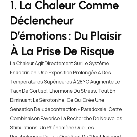
1. La Chaleur Comme
Déclencheur
D’émotions : Du Plaisir
À La Prise De Risque
La Chaleur Agit Directement Sur Le Système
Endocrinien. Une Exposition Prolongée À Des
Températures Supérieures À 28 °C Augmente Le
Taux De Cortisol, L’hormone Du Stress, Tout En
Diminuant La Sérotonine, Ce Qui Crée Une
Sensation De « Décontraction » Paradoxale. Cette
Combinaison Favorise La Recherche De Nouvelles
Stimulations, Un Phénomène Que Les
Psychologues Du Jeu Qualifient De “Heat‑Induced