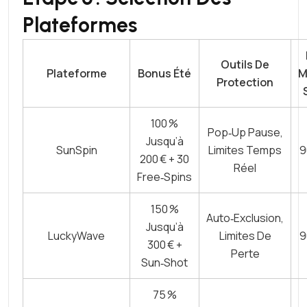
Plateformes
Outils De
Plateforme
Bonus Été
M
Protection
100 %
Pop‑up Pause,
Jusqu’à
SunSpin
Limites Temps
9
200 € + 30
Réel
Free‑spins
150 %
Auto‑exclusion,
Jusqu’à
LuckyWave
Limites De
9
300 € +
Perte
Sun‑Shot
75 %