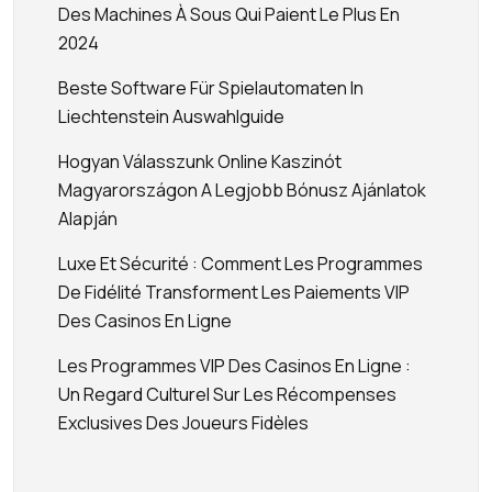
Des Machines À Sous Qui Paient Le Plus En
2024
Beste Software Für Spielautomaten In
Liechtenstein Auswahlguide
Hogyan Válasszunk Online Kaszinót
Magyarországon A Legjobb Bónusz Ajánlatok
Alapján
Luxe Et Sécurité : Comment Les Programmes
De Fidélité Transforment Les Paiements VIP
Des Casinos En Ligne
Les Programmes VIP Des Casinos En Ligne :
Un Regard Culturel Sur Les Récompenses
Exclusives Des Joueurs Fidèles