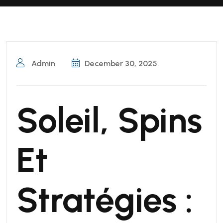
Admin
December 30, 2025
Soleil, Spins
Et
Stratégies :