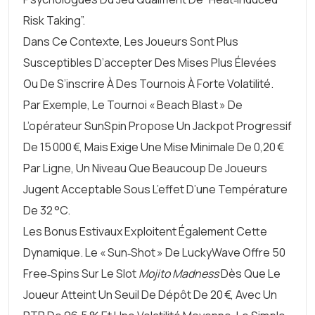
Risk Taking”.
Dans Ce Contexte, Les Joueurs Sont Plus
Susceptibles D’accepter Des Mises Plus Élevées
Ou De S’inscrire À Des Tournois À Forte Volatilité.
Par Exemple, Le Tournoi « Beach Blast » De
L’opérateur SunSpin Propose Un Jackpot Progressif
De 15 000 €, Mais Exige Une Mise Minimale De 0,20 €
Par Ligne, Un Niveau Que Beaucoup De Joueurs
Jugent Acceptable Sous L’effet D’une Température
De 32 °C.
Les Bonus Estivaux Exploitent Également Cette
Dynamique. Le « Sun‑Shot » De LuckyWave Offre 50
Free‑spins Sur Le Slot
Mojito Madness
Dès Que Le
Joueur Atteint Un Seuil De Dépôt De 20 €, Avec Un