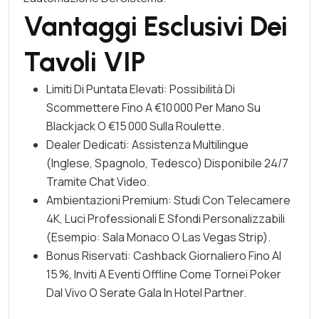
Vantaggi Esclusivi Dei
Tavoli VIP
Limiti Di Puntata Elevati: Possibilità Di
Scommettere Fino A €10 000 Per Mano Su
Blackjack O €15 000 Sulla Roulette.
Dealer Dedicati: Assistenza Multilingue
(inglese, Spagnolo, Tedesco) Disponibile 24/7
Tramite Chat Video.
Ambientazioni Premium: Studi Con Telecamere
4K, Luci Professionali E Sfondi Personalizzabili
(esempio: Sala Monaco O Las Vegas Strip).
Bonus Riservati: Cashback Giornaliero Fino Al
15 %, Inviti A Eventi Offline Come Tornei Poker
Dal Vivo O Serate Gala In Hotel Partner.