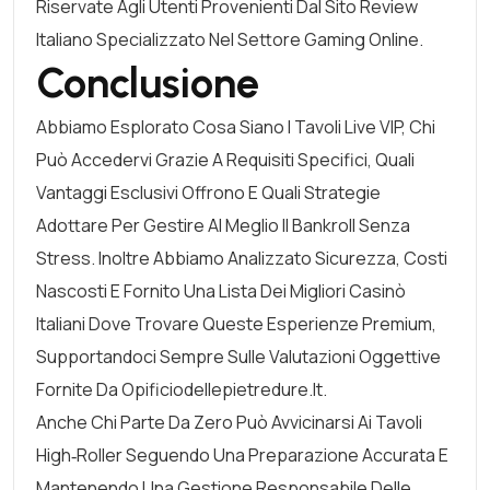
Riservate Agli Utenti Provenienti Dal Sito Review
Italiano Specializzato Nel Settore Gaming Online.
Conclusione
Abbiamo Esplorato Cosa Siano I Tavoli Live VIP, Chi
Può Accedervi Grazie A Requisiti Specifici, Quali
Vantaggi Esclusivi Offrono E Quali Strategie
Adottare Per Gestire Al Meglio Il Bankroll Senza
Stress. Inoltre Abbiamo Analizzato Sicurezza, Costi
Nascosti E Fornito Una Lista Dei Migliori Casinò
Italiani Dove Trovare Queste Esperienze Premium,
Supportandoci Sempre Sulle Valutazioni Oggettive
Fornite Da Opificiodellepietredure.it.
Anche Chi Parte Da Zero Può Avvicinarsi Ai Tavoli
High‑roller Seguendo Una Preparazione Accurata E
Mantenendo Una Gestione Responsabile Delle