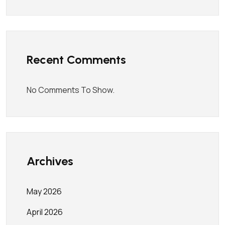
Recent Comments
No Comments To Show.
Archives
May 2026
April 2026