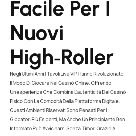
Facile Per I
Nuovi
High‑Roller
Negli Ultimi Anni I Tavoli Live VIP Hanno Rivoluzionato
Il Modo Di Giocare Nei Casinò Online, Offrendo
Un’esperienza Che Combina L’autenticità Del Casinò
Fisico Con La Comodità Della Piattaforma Digitale.
Questi Ambienti Riservati Sono Pensati Per I
Giocatori Più Esigenti, Ma Anche Un Principiante Ben
Informato Può Avvicinarsi Senza Timori Grazie A