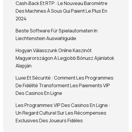
Cash‑back Et RTP : Le Nouveau Baromètre
Des Machines À Sous Qui Paient Le Plus En
2024
Beste Software Für Spielautomaten In
Liechtenstein Auswahlguide
Hogyan Válasszunk Online Kaszinót
Magyarországon A Legjobb Bónusz Ajánlatok
Alapján
Luxe Et Sécurité : Comment Les Programmes
De Fidélité Transforment Les Paiements VIP
Des Casinos En Ligne
Les Programmes VIP Des Casinos En Ligne :
Un Regard Culturel Sur Les Récompenses
Exclusives Des Joueurs Fidèles