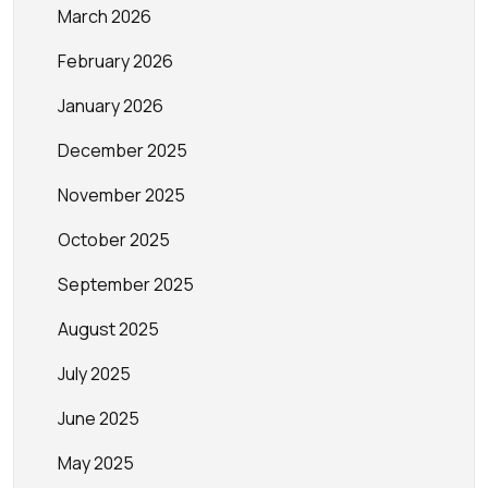
March 2026
February 2026
January 2026
December 2025
November 2025
October 2025
September 2025
August 2025
July 2025
June 2025
May 2025