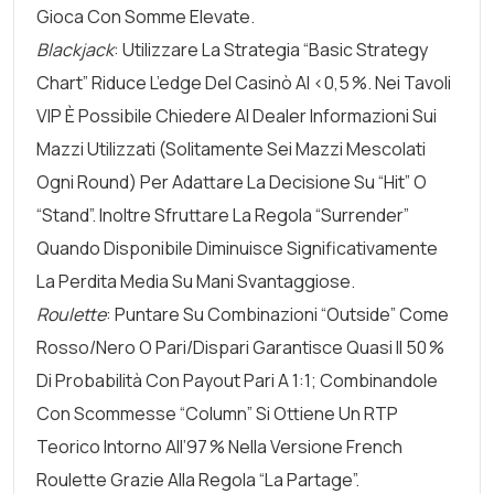
Gioca Con Somme Elevate.
Blackjack
: Utilizzare La Strategia “basic Strategy
Chart” Riduce L’edge Del Casinò Al <0,5 %. Nei Tavoli
VIP È Possibile Chiedere Al Dealer Informazioni Sui
Mazzi Utilizzati (solitamente Sei Mazzi Mescolati
Ogni Round) Per Adattare La Decisione Su “hit” O
“stand”. Inoltre Sfruttare La Regola “Surrender”
Quando Disponibile Diminuisce Significativamente
La Perdita Media Su Mani Svantaggiose.
Roulette
: Puntare Su Combinazioni “outside” Come
Rosso/nero O Pari/dispari Garantisce Quasi Il 50 %
Di Probabilità Con Payout Pari A 1:1; Combinandole
Con Scommesse “column” Si Ottiene Un RTP
Teorico Intorno All’97 % Nella Versione French
Roulette Grazie Alla Regola “La Partage”.