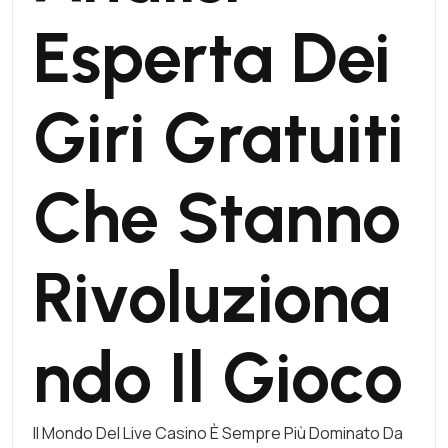
Esperta Dei
Giri Gratuiti
Che Stanno
Rivoluziona
Ndo Il Gioco
Il Mondo Del Live Casino È Sempre Più Dominato Da