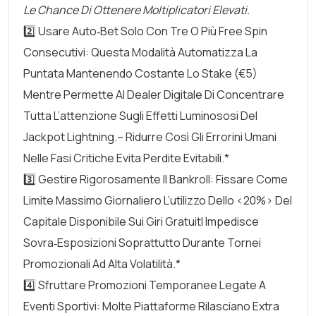
Le Chance Di Ottenere Moltiplicatori Elevati.
2️⃣ Usare Auto‑Bet Solo Con Tre O Più Free Spin
Consecutivi: Questa Modalità Automatizza La
Puntata Mantenendo Costante Lo Stake (€5)
Mentre Permette Al Dealer Digitale Di Concentrare
Tutta L’attenzione Sugli Effetti Luminososi Del
Jackpot Lightning.– Ridurre Così Gli Errorini Umani
Nelle Fasi Critiche Evita Perdite Evitabili.*
3️⃣ Gestire Rigorosamente Il Bankroll: Fissare Come
Limite Massimo Giornaliero L’utilizzo Dello <20%> Del
Capitale Disponibile Sui Giri GratuitI Impedisce
Sovra‑esposizioni Soprattutto Durante Tornei
Promozionali Ad Alta Volatilità.*
4️⃣ Sfruttare Promozioni Temporanee Legate A
Eventi Sportivi: Molte Piattaforme Rilasciano Extra