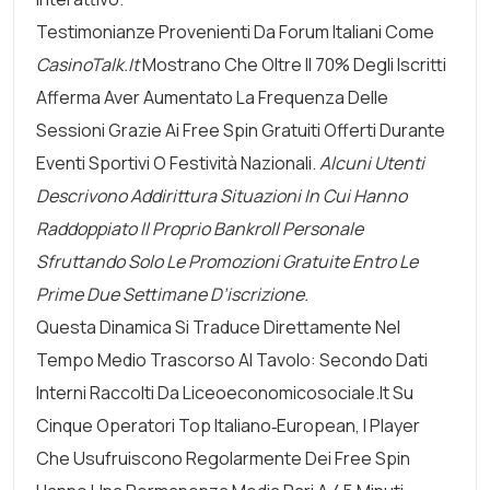
Testimonianze Provenienti Da Forum Italiani Come
CasinoTalk.it
Mostrano Che Oltre Il 70% Degli Iscritti
Afferma Aver Aumentato La Frequenza Delle
Sessioni Grazie Ai Free Spin Gratuiti Offerti Durante
Eventi Sportivi O Festività Nazionali.
Alcuni Utenti
Descrivono Addirittura Situazioni In Cui Hanno
Raddoppiato Il Proprio Bankroll Personale
Sfruttando Solo Le Promozioni Gratuite Entro Le
Prime Due Settimane D’iscrizione.
Questa Dinamica Si Traduce Direttamente Nel
Tempo Medio Trascorso Al Tavolo: Secondo Dati
Interni Raccolti Da Liceoeconomicosociale.It Su
Cinque Operatori Top Italiano‑European, I Player
Che Usufruiscono Regolarmente Dei Free Spin