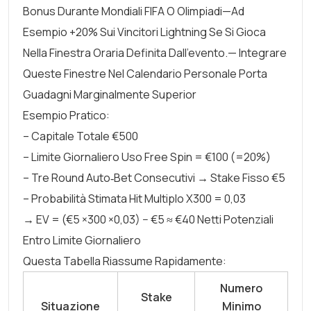
Bonus Durante Mondiali FIFA O Olimpiadi—Ad
Esempio +20% Sui Vincitori Lightning Se Si Gioca
Nella Finestra Oraria Definita Dall’evento.— Integrare
Queste Finestre Nel Calendario Personale Porta
Guadagni Marginalmente Superior­​⁠​⁠​⁠​⁠​‍‌‍⁢​​‌​​⁤​​​
Esempio Pratico:
– Capitale Totale €500
– Limite Giornaliero Uso Free Spin = €100 (=20%)
– Tre Round Auto‑bet Consecutivi → Stake Fisso €5
– Probabilità Stimata Hit Multiplo X300 = 0,03
→ EV = (€5 ×300 ×0,03) − €5 ≈ €40 Netti Potenziali
Entro Limite Giornaliero
Questa Tabella Riassume Rapidamente:
Numero
Stake
Situazione
Minimo