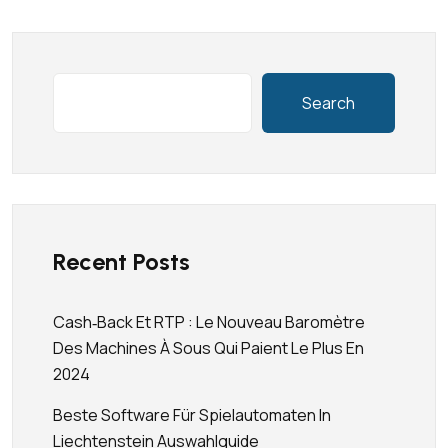
Search
Recent Posts
Cash‑back Et RTP : Le Nouveau Baromètre
Des Machines À Sous Qui Paient Le Plus En
2024
Beste Software Für Spielautomaten In
Liechtenstein Auswahlguide