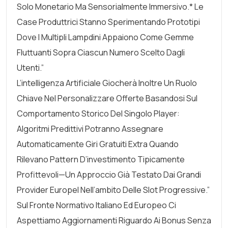
Solo Monetario Ma Sensorialmente Immersivo.* Le
Case Produttrici Stanno Sperimentando Prototipi
Dove I Multipli Lamp­‏dini Appaiono Come Gemme
Fluttuanti Sopra Ciascun Numero Scelto Dagli
Utenti.”
L’intelligenza Artificiale Giocherà Inoltre Un Ruolo
Chiave Nel Personalizzare Offerte Basandosi Sul
Comportamento Storico Del Singolo Player:
Algoritmi Predittivi Potranno Assegnare
Automaticamente Giri Gratuitі Extra Quando
Rilevano Pattern D’investimento Tipicamente
Profittevoli—Un Approccio Già Testato Dai Grandi
Provider EuropeI Nell’ambito Delle Slot Progressive.”
Sul Fronte Normativo Italiano Ed Europeo Ci
Aspettiamo Aggiornamenti Riguardo Ai Bonus Senza