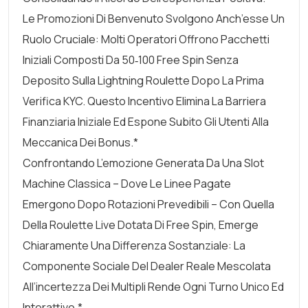
Le Promozioni Di Benvenuto Svolgono Anch’esse Un
Ruolo Cruciale: Molti Operatori Offrono Pacchetti
Iniziali Composti Da 50‑100 Free Spin Senza
Deposito Sulla Lightning Roulette Dopo La Prima
Verifica KYC. Questo Incentivo Elimina La Barriera
Finanziaria Iniziale Ed Espone Subito Gli Utenti Alla
Meccanica Dei Bonus.*
Confrontando L’emozione Generata Da Una Slot
Machine Classica – Dove Le Linee Pagate
Emergono Dopo Rotazioni Prevedibili – Con Quella
Della Roulette Live Dotata Di Free Spin, Emerge
Chiaramente Una Differenza Sostanziale: La
Componente Sociale Del Dealer Reale Mescolata
All’incertezza Dei Multipli Rende Ogni Turno Unico Ed
Interattivo.*