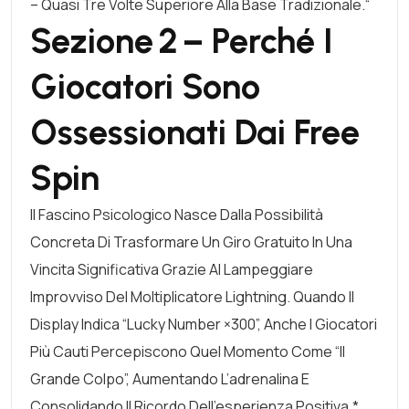
– Quasi Tre Volte Superiore Alla Base Tradizionale.“
Sezione 2 – Perché I
Giocatori Sono
Ossessionati Dai Free
Spin
Il Fascino Psicologico Nasce Dalla Possibilità
Concreta Di Trasformare Un Giro Gratuito In Una
Vincita Significativa Grazie Al Lampeggiare
Improvviso Del Moltiplicatore Lightning. Quando Il
Display Indica “Lucky Number ×300”, Anche I Giocatori
Più Cauti Percepiscono Quel Momento Come “il
Grande Colpo”, Aumentando L’adrenalina E
Consolidando Il Ricordo Dell’esperienza Positiva.*