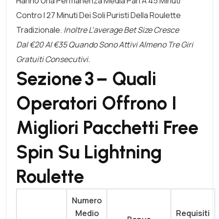
Hanno Una Permanenza Media Pari A 45 Minuti
Contro I 27 Minuti Dei Soli Puristi Della Roulette
Tradizionale.
Inoltre L’average Bet Size Cresce
Dal €20 Al €35 Quando Sono Attivi Almeno Tre Giri
Gratuiti Consecutivi.
Sezione 3 – Quali
Operatori Offrono I
Migliori Pacchetti Free
Spin Su Lightning
Roulette
Numero
Medio
Requisiti