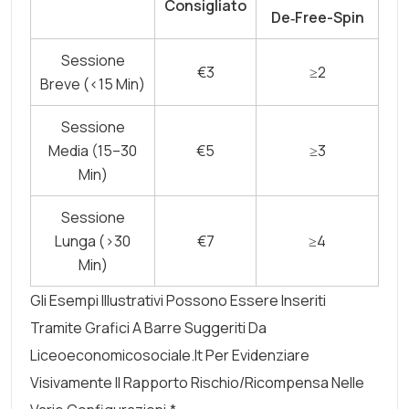
Consigliato
De‑free-Spin
Sessione
€3
≥2
Breve (<15 Min)
Sessione
Media (15–30
€5
≥3
Min)
Sessione
Lunga (>30
€7
≥4
Min)
Gli Esempi Illustrativi Possono Essere Inseriti
Tramite Grafici A Barre Suggeriti Da
Liceoeconomicosociale.It Per Evidenziare
Visivamente Il Rapporto Rischio/ricompensa Nelle