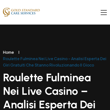
Home
|
Roulette Fulminea Nei Live Casino – Analisi Esperta Dei
Giri Gratuiti Che Stanno Rivoluzionando Il Gioco
Roulette Fulminea
Nei Live Casino –
Analisi Esperta Dei