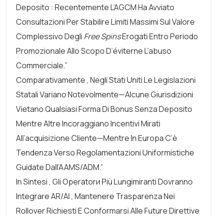
Deposito : Recentemente L’AGCM Ha Avviato
Consultazioni Per Stabilire Limiti Massimi Sul Valore
Complessivo Degli
Free Spins
Erogati Entro Periodo
Promozionale Allo Scopo D’éviterne L’abuso
Commerciale.”
Comparativamente , Negli Stati Uniti Le Legislazioni
Statali Variano Notevolmente—Alcune Giurisdizioni
Vietano Qualsiasi Forma Di Bonus Senza Deposito
Mentre Altre Incoraggiano Incentivi Mirati
All’acquisizione Cliente—Mentre In Europa C’è
Tendenza Verso Regolamentazioni Uniformistiche
Guidate Dall’AAMS/ADM.”
In Sintesi , Gli Operatorи Più Lungimiranti Dovranno
Integrare AR/AI , Mantenere Trasparenza Nei
Rollover Richiesti E Conformarsi Alle Future Direttive