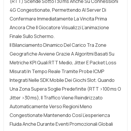
(RTT) Scende Sotto I 30 Ms Anche Su Connessioni
4G Congestionate, Permettendo Al Server Di
Confermare Immediatamente La Vincita Prima
Ancora Che Il Giocatore Visualizzi L’animazione
Finale Sullo Schermo.
Il Bilanciamento Dinamico Del Carico Tra Zone
Geografiche Avviene Grazie A Algoritmi Basati Su
Metriche KPI Quali RTT Medio, Jitter E Packet Loss
Misurati In Tempo Reale Tramite Probe ICMP
Integrati Nelle SDK Mobile Dei Giochi Slot. Quando
Una Zona Supera Soglie Predefinite (RTT >100 Ms O
Jitter >30 Ms), Il Traffico Viene Reindirizzato
Automaticamente Verso Regioni Meno
Congestionate Mantenendo Così L’esperienza
Fluida Anche Durante Eventi Promozionali Globali