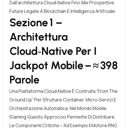
Dall’architettura Cloud‑native Fino Alle Prospettive
Future Legate A Blockchain E Intelligenza Artificiale.
Sezione 1 –
Architettura
Cloud‑Native Per I
Jackpot Mobile – ≈ 398
Parole
Una Piattaforma Cloud‑native È Costruita “from The
Ground Up” Per Sfruttare Container, Micro‑servizi E
Orchestrazione Automatica. Nel Mondo Mobile
IGaming Questo Approccio Permette Di Distribuire
Le Componenti Critiche – Ad Esempio Il Motore RNG