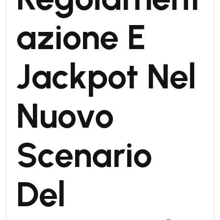
Azione E
Jackpot Nel
Nuovo
Scenario
Del