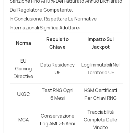
Sanzione Fino Al 10 % Del Fatturato Annuo Dichiarato
Dal Regolatore Competente.
In Conclusione, Rispettare Le Normative
Internazionali Significa Adottare:
Requisito
Impatto Sul
Norma
Chiave
Jackpot
EU
Data Residency
Log Immutabili Nel
Gaming
UE
Territorio UE
Directive
Test RNG Ogni
HSM Certificati
UKGC
6 Mesi
Per Chiavi RNG
Tracciabilità
Conservazione
MGA
Completa Delle
Log AML ≥5 Anni
Vincite