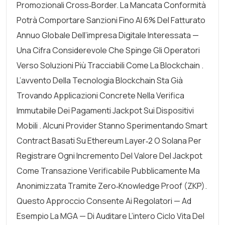
Promozionali Cross‑border. La Mancata Conformità
Potrà Comportare Sanzioni Fino Al 6% Del Fatturato
Annuo Globale Dell’impresa Digitale Interessata —
Una Cifra Considerevole Che Spinge Gli Operatori
Verso Soluzioni Più Tracciabili Come La Blockchain .
L’avvento Della Tecnologia Blockchain Sta Già
Trovando Applicazioni Concrete Nella Verifica
Immutabile Dei Pagamenti Jackpot Sui Dispositivi
Mobili . Alcuni Provider Stanno Sperimentando Smart
Contract Basati Su Ethereum Layer‑2 O Solana Per
Registrare Ogni Incremento Del Valore Del Jackpot
Come Transazione Verificabile Pubblicamente Ma
Anonimizzata Tramite Zero‑knowledge Proof (ZKP).
Questo Approccio Consente Ai Regolatori — Ad
Esempio La MGA — Di Auditare L’intero Ciclo Vita Del