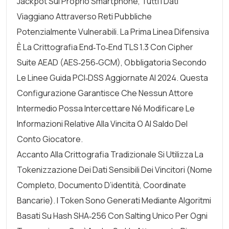
Jackpot Sul Proprio Smartphone, Tutti I Dati
Viaggiano Attraverso Reti Pubbliche
Potenzialmente Vulnerabili. La Prima Linea Difensiva
È La Crittografia End‑to‑end TLS 1.3 Con Cipher
Suite AEAD (AES‑256‑GCM), Obbligatoria Secondo
Le Linee Guida PCI‑DSS Aggiornate Al 2024. Questa
Configurazione Garantisce Che Nessun Attore
Intermedio Possa Intercettare Né Modificare Le
Informazioni Relative Alla Vincita O Al Saldo Del
Conto Giocatore.
Accanto Alla Crittografia Tradizionale Si Utilizza La
Tokenizzazione Dei Dati Sensibili Dei Vincitori (nome
Completo, Documento D’identità, Coordinate
Bancarie). I Token Sono Generati Mediante Algoritmi
Basati Su Hash SHA‑256 Con Salting Unico Per Ogni