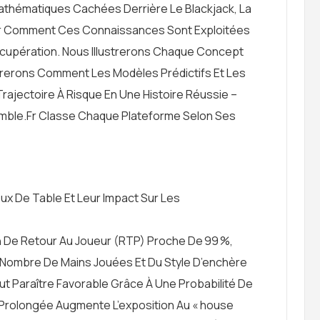
Mathématiques Cachées Derrière Le Blackjack, La
uer Comment Ces Connaissances Sont Exploitées
écupération. Nous Illustrerons Chaque Concept
rerons Comment Les Modèles Prédictifs Et Les
ajectoire À Risque En Une Histoire Réussie –
mble.Fr Classe Chaque Plateforme Selon Ses
 De Table Et Leur Impact Sur Les
 De Retour Au Joueur (RTP) Proche De 99 %,
Nombre De Mains Jouées Et Du Style D’enchère
eut Paraître Favorable Grâce À Une Probabilité De
e Prolongée Augmente L’exposition Au « House