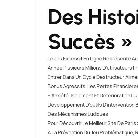
Des Histo
Succès »
Le Jeu Excessif En Ligne Représente Auj
Année Plusieurs Millions D’utilisateurs 
Entrer Dans Un Cycle Destructeur Alimen
Bonus Agressifs. Les Pertes Financièr
– Anxiété, Isolement Et Détérioration Du
Développement D’outils D’intervention 
Des Mécanismes Ludiques.
Pour Découvrir Le Meilleur Site De Paris
À La Prévention Du Jeu Problématique,