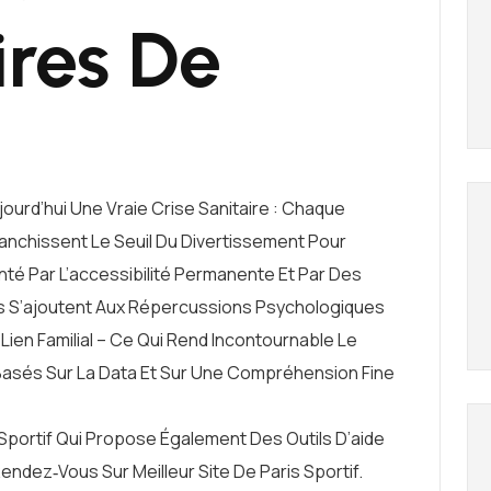
ires De
ourd’hui Une Vraie Crise Sanitaire : Chaque
Franchissent Le Seuil Du Divertissement Pour
té Par L’accessibilité Permanente Et Par Des
es S’ajoutent Aux Répercussions Psychologiques
 Lien Familial – Ce Qui Rend Incontournable Le
Basés Sur La Data Et Sur Une Compréhension Fine
 Sportif Qui Propose Également Des Outils D’aide
 Rendez‑vous Sur
Meilleur Site De Paris Sportif
.