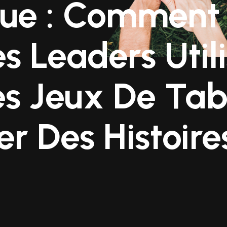
que : Comment
s Leaders Util
s Jeux De Tab
r Des Histoire