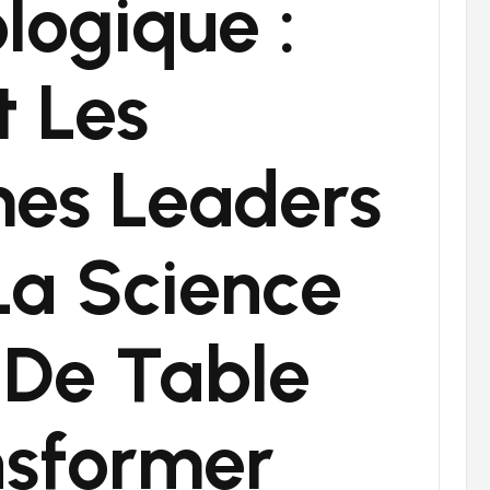
logique :
 Les
mes Leaders
 La Science
 De Table
nsformer