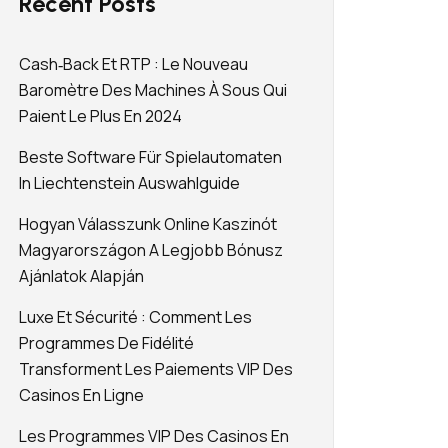
Recent Posts
Cash‑back Et RTP : Le Nouveau
Baromètre Des Machines À Sous Qui
Paient Le Plus En 2024
Beste Software Für Spielautomaten
In Liechtenstein Auswahlguide
Hogyan Válasszunk Online Kaszinót
Magyarországon A Legjobb Bónusz
Ajánlatok Alapján
Luxe Et Sécurité : Comment Les
Programmes De Fidélité
Transforment Les Paiements VIP Des
Casinos En Ligne
Les Programmes VIP Des Casinos En