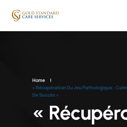
Home
|
« Récupération Du Jeu Pathologique : Comm
De Succès »
« Récupéra