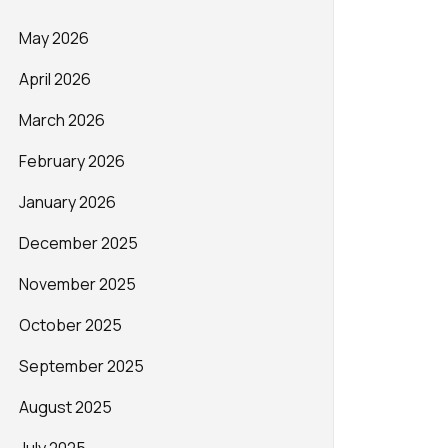
May 2026
April 2026
March 2026
February 2026
January 2026
December 2025
November 2025
October 2025
September 2025
August 2025