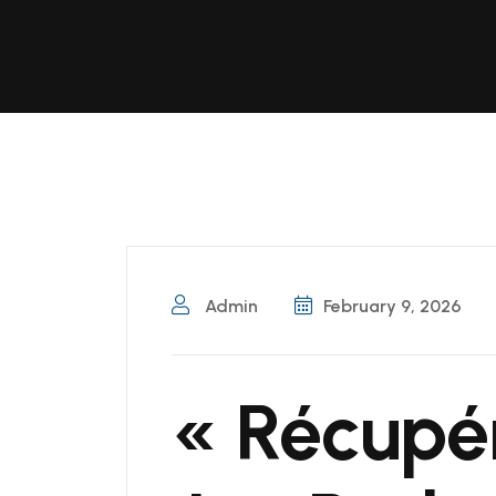
Admin
February 9, 2026
« Récupé