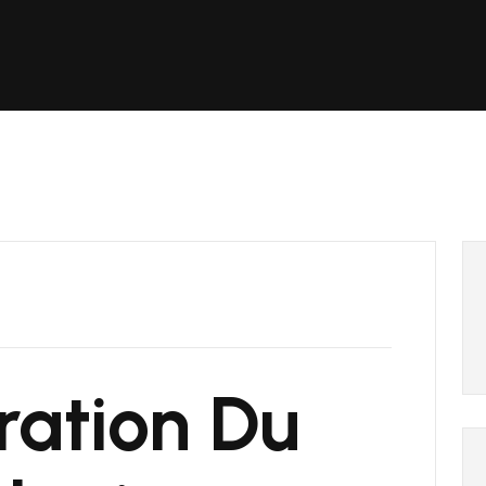
ration Du