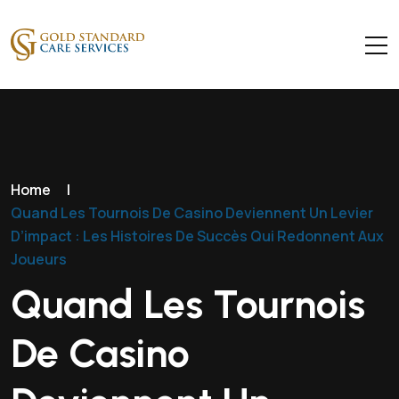
Home
|
Quand Les Tournois De Casino Deviennent Un Levier
D’impact : Les Histoires De Succès Qui Redonnent Aux
Joueurs
Quand Les Tournois
De Casino