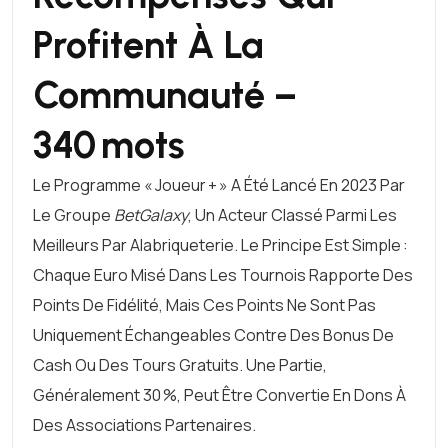
Profitent À La
Communauté –
340 Mots
Le Programme « Joueur + » A Été Lancé En 2023 Par
Le Groupe
BetGalaxy
, Un Acteur Classé Parmi Les
Meilleurs Par Alabriqueterie. Le Principe Est Simple :
Chaque Euro Misé Dans Les Tournois Rapporte Des
Points De Fidélité, Mais Ces Points Ne Sont Pas
Uniquement Échangeables Contre Des Bonus De
Cash Ou Des Tours Gratuits. Une Partie,
Généralement 30 %, Peut Être Convertie En Dons À
Des Associations Partenaires.