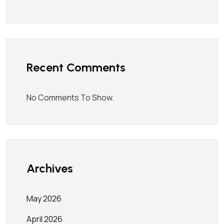
Recent Comments
No Comments To Show.
Archives
May 2026
April 2026