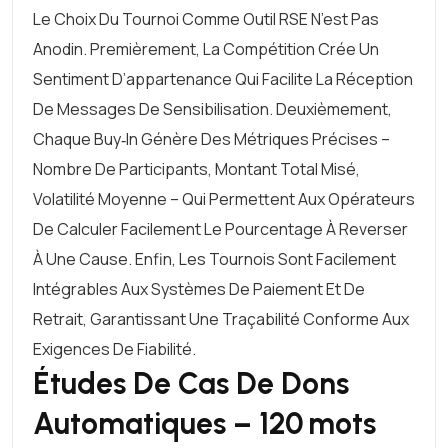
Le Choix Du Tournoi Comme Outil RSE N’est Pas
Anodin. Premièrement, La Compétition Crée Un
Sentiment D’appartenance Qui Facilite La Réception
De Messages De Sensibilisation. Deuxièmement,
Chaque Buy‑in Génère Des Métriques Précises –
Nombre De Participants, Montant Total Misé,
Volatilité Moyenne – Qui Permettent Aux Opérateurs
De Calculer Facilement Le Pourcentage À Reverser
À Une Cause. Enfin, Les Tournois Sont Facilement
Intégrables Aux Systèmes De Paiement Et De
Retrait, Garantissant Une Traçabilité Conforme Aux
Exigences De Fiabilité.
Études De Cas De Dons
Automatiques – 120 Mots