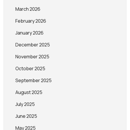
March 2026
February 2026
January 2026
December 2025
November 2025
October 2025
September 2025
August 2025
July 2025
June 2025
May 2025