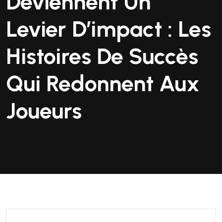
Deviennent Un
Levier D’impact : Les
Histoires De Succès
Qui Redonnent Aux
Joueurs