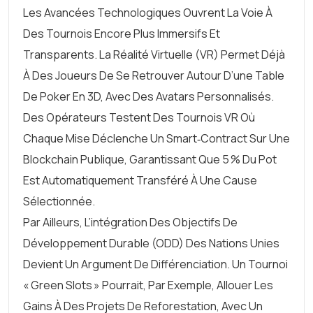
Les Avancées Technologiques Ouvrent La Voie À
Des Tournois Encore Plus Immersifs Et
Transparents. La Réalité Virtuelle (VR) Permet Déjà
À Des Joueurs De Se Retrouver Autour D’une Table
De Poker En 3D, Avec Des Avatars Personnalisés.
Des Opérateurs Testent Des Tournois VR Où
Chaque Mise Déclenche Un Smart‑contract Sur Une
Blockchain Publique, Garantissant Que 5 % Du Pot
Est Automatiquement Transféré À Une Cause
Sélectionnée.
Par Ailleurs, L’intégration Des Objectifs De
Développement Durable (ODD) Des Nations Unies
Devient Un Argument De Différenciation. Un Tournoi
« Green Slots » Pourrait, Par Exemple, Allouer Les
Gains À Des Projets De Reforestation, Avec Un