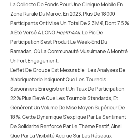
La Collecte De Fonds Pour Une Clinique Mobile En
Zone Rurale Du Maroc. En 2023, Plus De 18 000
Participants Ont Misé Un Total De 2,3 M €, Dont 7,5 %
A Été Versé À L’ONG
Health4All
. Le Pic De
Participation S’est Produit Le Week‑end Du
Ramadan, Où La Communauté Musulmane A Montré
Un Fort Engagement.
L’effet De Groupe Est Mesurable : Les Analyses De
Alabriqueterie Indiquent Que Les Tournois
Saisonniers Enregistrent Un Taux De Participation
22 % Plus Élevé Que Les Tournois Standards, Et
Génèrent Un Volume De Mise Moyen Supérieur De
18 %. Cette Dynamique S’explique Par Le Sentiment
De Solidarité Renforcé Par Le Thème Festif, Ainsi
Que Par La Visibilité Accrue Sur Les Réseaux