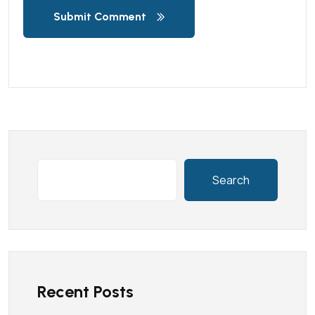
Submit Comment
Search
Recent Posts