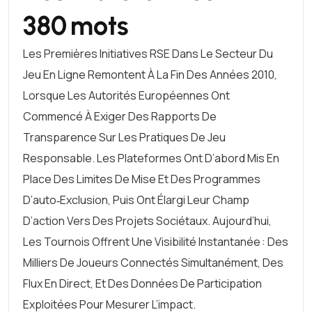
380 Mots
Les Premières Initiatives RSE Dans Le Secteur Du
Jeu En Ligne Remontent À La Fin Des Années 2010,
Lorsque Les Autorités Européennes Ont
Commencé À Exiger Des Rapports De
Transparence Sur Les Pratiques De Jeu
Responsable. Les Plateformes Ont D’abord Mis En
Place Des Limites De Mise Et Des Programmes
D’auto‑exclusion, Puis Ont Élargi Leur Champ
D’action Vers Des Projets Sociétaux. Aujourd’hui,
Les Tournois Offrent Une Visibilité Instantanée : Des
Milliers De Joueurs Connectés Simultanément, Des
Flux En Direct, Et Des Données De Participation
Exploitées Pour Mesurer L’impact.