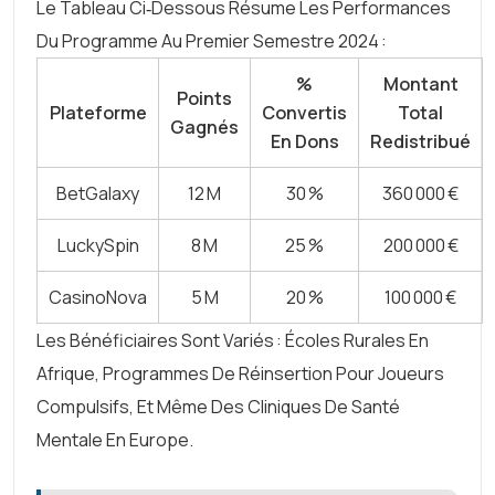
Le Tableau Ci‑dessous Résume Les Performances
Du Programme Au Premier Semestre 2024 :
%
Montant
Points
Plateforme
Convertis
Total
Gagnés
En Dons
Redistribué
BetGalaxy
12 M
30 %
360 000 €
LuckySpin
8 M
25 %
200 000 €
CasinoNova
5 M
20 %
100 000 €
Les Bénéficiaires Sont Variés : Écoles Rurales En
Afrique, Programmes De Réinsertion Pour Joueurs
Compulsifs, Et Même Des Cliniques De Santé
Mentale En Europe.