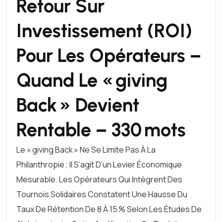
Retour Sur
Investissement (ROI)
Pour Les Opérateurs –
Quand Le « Giving
Back » Devient
Rentable – 330 Mots
Le « Giving Back » Ne Se Limite Pas À La
Philanthropie ; Il S’agit D’un Levier Économique
Mesurable. Les Opérateurs Qui Intègrent Des
Tournois Solidaires Constatent Une Hausse Du
Taux De Rétention De 8 À 15 % Selon Les Études De