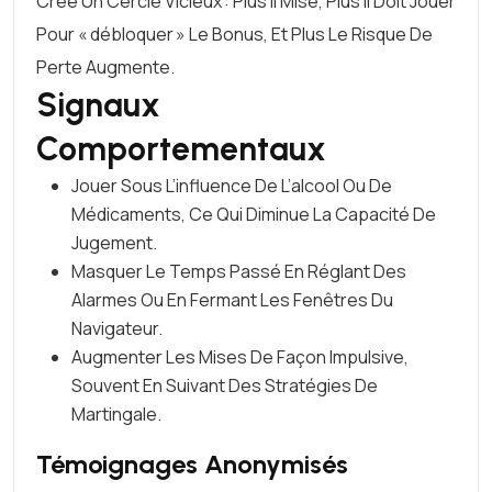
Crée Un Cercle Vicieux : Plus Il Mise, Plus Il Doit Jouer
Pour « Débloquer » Le Bonus, Et Plus Le Risque De
Perte Augmente.
Signaux
Comportementaux
Jouer Sous L’influence De L’alcool Ou De
Médicaments, Ce Qui Diminue La Capacité De
Jugement.
Masquer Le Temps Passé En Réglant Des
Alarmes Ou En Fermant Les Fenêtres Du
Navigateur.
Augmenter Les Mises De Façon Impulsive,
Souvent En Suivant Des Stratégies De
Martingale.
Témoignages Anonymisés