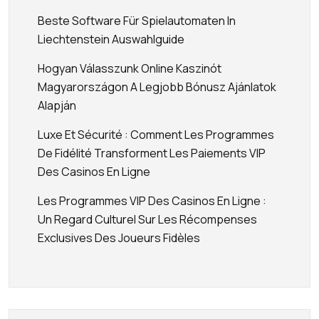
Beste Software Für Spielautomaten In
Liechtenstein Auswahlguide
Hogyan Válasszunk Online Kaszinót
Magyarországon A Legjobb Bónusz Ajánlatok
Alapján
Luxe Et Sécurité : Comment Les Programmes
De Fidélité Transforment Les Paiements VIP
Des Casinos En Ligne
Les Programmes VIP Des Casinos En Ligne :
Un Regard Culturel Sur Les Récompenses
Exclusives Des Joueurs Fidèles