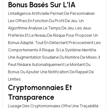
Bonus Basés Sur L’IA
L’intelligence Artificielle Permet De Personnaliser
Les Offres En Fonction Du Profil De Jeu. Un
Algorithme Analyse Le Temps De Jeu, Les Jeux
Préférés Et Le Niveau De Risque Pour Proposer Un
Bonus Adapté, Tout En Détectant Précocement Les
Comportements À Risque. Si Le Système Identifie
Une Augmentation Soudaine Du Nombre De Mises, Il
Peut Réduire Automatiquement Le Montant Du
Bonus Ou Ajouter Une Notification De Rappel De
Limites.
Cryptomonnaies Et
Transparence
L’usage Des Cryptomonnaies Offre Une Traçabilité