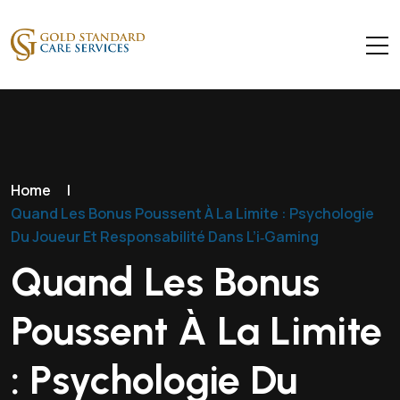
Home
|
Quand Les Bonus Poussent À La Limite : Psychologie
Du Joueur Et Responsabilité Dans L’i‑gaming
Quand Les Bonus
Poussent À La Limite
: Psychologie Du