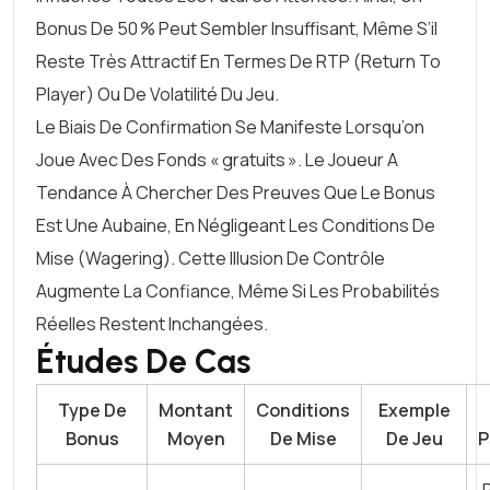
Bonus De 50 % Peut Sembler Insuffisant, Même S’il
Reste Très Attractif En Termes De RTP (Return To
Player) Ou De Volatilité Du Jeu.
Le Biais De Confirmation Se Manifeste Lorsqu’on
Joue Avec Des Fonds « Gratuits ». Le Joueur A
Tendance À Chercher Des Preuves Que Le Bonus
Est Une Aubaine, En Négligeant Les Conditions De
Mise (wagering). Cette Illusion De Contrôle
Augmente La Confiance, Même Si Les Probabilités
Réelles Restent Inchangées.
Études De Cas
Type De
Montant
Conditions
Exemple
Bonus
Moyen
De Mise
De Jeu
P