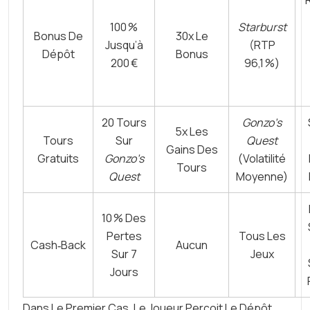
100 %
Starburst
Bonus De
30x Le
Jusqu’à
(RTP
Dépôt
Bonus
200 €
96,1 %)
20 Tours
Gonzo’s
5x Les
Tours
Sur
Quest
Gains Des
Gratuits
Gonzo’s
(volatilité
Tours
Quest
Moyenne)
10 % Des
Pertes
Tous Les
Cash‑back
Aucun
Sur 7
Jeux
Jours
Dans Le Premier Cas, Le Joueur Perçoit Le Dépôt