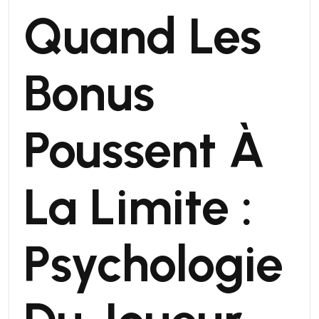
Quand Les
Bonus
Poussent À
La Limite :
Psychologie