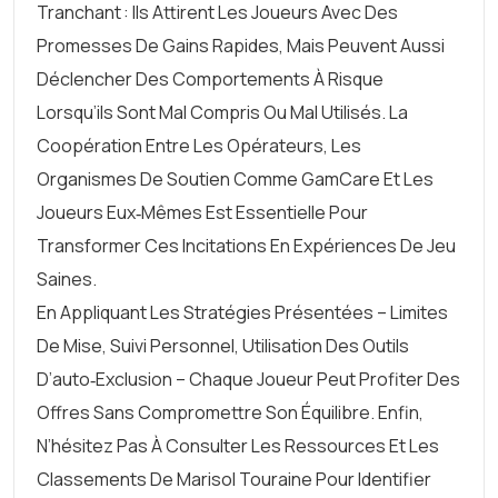
Tranchant : Ils Attirent Les Joueurs Avec Des
Promesses De Gains Rapides, Mais Peuvent Aussi
Déclencher Des Comportements À Risque
Lorsqu’ils Sont Mal Compris Ou Mal Utilisés. La
Coopération Entre Les Opérateurs, Les
Organismes De Soutien Comme GamCare Et Les
Joueurs Eux‑mêmes Est Essentielle Pour
Transformer Ces Incitations En Expériences De Jeu
Saines.
En Appliquant Les Stratégies Présentées – Limites
De Mise, Suivi Personnel, Utilisation Des Outils
D’auto‑exclusion – Chaque Joueur Peut Profiter Des
Offres Sans Compromettre Son Équilibre. Enfin,
N’hésitez Pas À Consulter Les Ressources Et Les
Classements De Marisol Touraine Pour Identifier