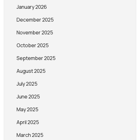
January 2026
December 2025
November 2025
October 2025
September 2025
August 2025
July 2025
June 2025
May 2025
April 2025
March 2025