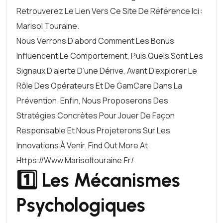
Retrouverez Le Lien Vers Ce Site De Référence Ici :
Marisol Touraine
.
Nous Verrons D’abord Comment Les Bonus
Influencent Le Comportement, Puis Quels Sont Les
Signaux D’alerte D’une Dérive, Avant D’explorer Le
Rôle Des Opérateurs Et De GamCare Dans La
Prévention. Enfin, Nous Proposerons Des
Stratégies Concrètes Pour Jouer De Façon
Responsable Et Nous Projeterons Sur Les
Innovations À Venir. Find Out More At
Https://www.marisoltouraine.fr/
.
1️⃣ Les Mécanismes
Psychologiques