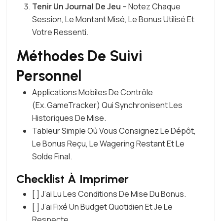
Tenir Un Journal De Jeu
– Notez Chaque
Session, Le Montant Misé, Le Bonus Utilisé Et
Votre Ressenti.
Méthodes De Suivi
Personnel
Applications Mobiles De Contrôle
(ex. GameTracker) Qui Synchronisent Les
Historiques De Mise.
Tableur Simple Où Vous Consignez Le Dépôt,
Le Bonus Reçu, Le Wagering Restant Et Le
Solde Final.
Checklist À Imprimer
[ ] J’ai Lu Les Conditions De Mise Du Bonus.
[ ] J’ai Fixé Un Budget Quotidien Et Je Le
Respecte.