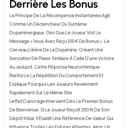
Derrière Les Bonus
Le Principe De La Récompense Instantanée Agit
Comme Un Déclencheur Du Système
Dopaminergique. Dès Que Le Joueur Voit Le
Message « Vous Avez Reçu 100 € De Bonus », Le
Cerveau Libère De La Dopamine, Créant Une
Sensation De Plaisir Similaire À Celle D’une Victoire
Au Jackpot. Cette Réponse Neurochimique
Renforce La Répétition Du Comportement Et
Explique Pourquoi Les Joueurs Reviennent
Rapidement Sur Le Même Site.
L’effet D’ancrage Intervient Dès Le Premier Bonus
De Bienvenue. Si Le Joueur Reçoit 200 % De Son
Dépôt Initial, Il Établit Une Référence De Valeur Qui
Influence Toutes Les Futures Attentes. Ainsi, Un