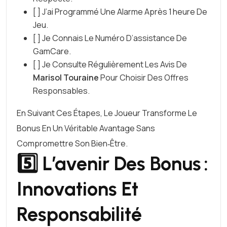
[ ] J’ai Programmé Une Alarme Après 1 Heure De
Jeu.
[ ] Je Connais Le Numéro D’assistance De
GamCare.
[ ] Je Consulte Régulièrement Les Avis De
Marisol Touraine
Pour Choisir Des Offres
Responsables.
En Suivant Ces Étapes, Le Joueur Transforme Le
Bonus En Un Véritable Avantage Sans
Compromettre Son Bien‑être.
5️⃣ L’avenir Des Bonus :
Innovations Et
Responsabilité