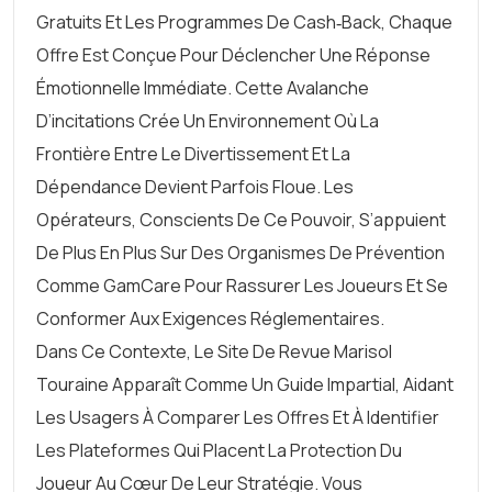
Gratuits Et Les Programmes De Cash‑back, Chaque
Offre Est Conçue Pour Déclencher Une Réponse
Émotionnelle Immédiate. Cette Avalanche
D’incitations Crée Un Environnement Où La
Frontière Entre Le Divertissement Et La
Dépendance Devient Parfois Floue. Les
Opérateurs, Conscients De Ce Pouvoir, S’appuient
De Plus En Plus Sur Des Organismes De Prévention
Comme GamCare Pour Rassurer Les Joueurs Et Se
Conformer Aux Exigences Réglementaires.
Dans Ce Contexte, Le Site De Revue Marisol
Touraine Apparaît Comme Un Guide Impartial, Aidant
Les Usagers À Comparer Les Offres Et À Identifier
Les Plateformes Qui Placent La Protection Du
Joueur Au Cœur De Leur Stratégie. Vous