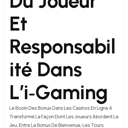
Du Joueur
Et
Responsabil
Ité Dans
L’i‑gaming
Le Boom Des Bonus Dans Les Casinos En Ligne A
Transformé La Façon Dont Les Joueurs Abordent Le
Jeu. Entre Le Bonus De Bienvenue, Les Tours