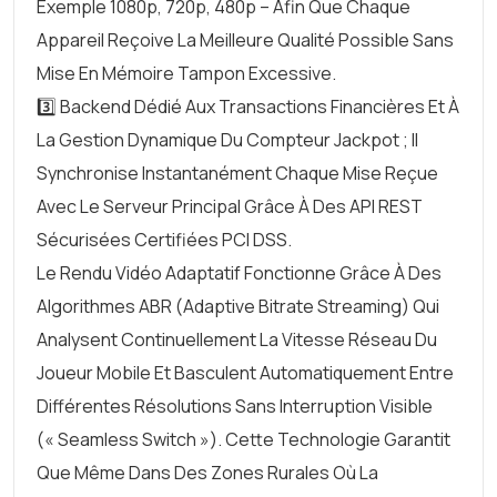
Exemple 1080p, 720p, 480p – Afin Que Chaque
Appareil Reçoive La Meilleure Qualité Possible Sans
Mise En Mémoire Tampon Excessive.
3️⃣ Backend Dédié Aux Transactions Financières Et À
La Gestion Dynamique Du Compteur Jackpot ; Il
Synchronise Instantanément Chaque Mise Reçue
Avec Le Serveur Principal Grâce À Des API REST
Sécurisées Certifiées PCI DSS.
Le Rendu Vidéo Adaptatif Fonctionne Grâce À Des
Algorithmes ABR (Adaptive Bitrate Streaming) Qui
Analysent Continuellement La Vitesse Réseau Du
Joueur Mobile Et Basculent Automatiquement Entre
Différentes Résolutions Sans Interruption Visible
(« Seamless Switch »). Cette Technologie Garantit
Que Même Dans Des Zones Rurales Où La