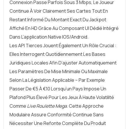
Connexion Passe Parfois Sous 3 Mbps, Le Joueur
Continue À Voir Clairement Ses Cartes Tout En
Restant Informé Du Montant Exact Du Jackpot
Affiché En HD Grâce Au Composant UI Dédié Intégré
Dans L’application Native IOS/Android.
Les API Tierces Jouent Également Un Rôle Crucial :
Elles Interrogent Quotidiennement Les Bases
Juridiques Locales Afin D’ajuster Automatiquement
Les Paramètres De Mise Minimale Ou Maximale
Selon La Législation Applicable – Par Exemple
Passer De €5 À €10 Lorsqu’un Pays Impose Un
Plafond Plus Élevé Pour Les Jeux À Haute Volatilité
Comme
Live Roulette Mega
. Cette Approche
Modulaire Assure Conformité Continue Sans
Nécessiter Une Refonte Complète Du Produit