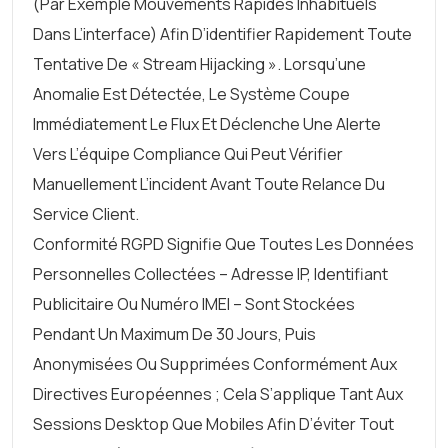
(par Exemple Mouvements Rapides Inhabituels
Dans L’interface) Afin D’identifier Rapidement Toute
Tentative De « Stream Hijacking ». Lorsqu’une
Anomalie Est Détectée, Le Système Coupe
Immédiatement Le Flux Et Déclenche Une Alerte
Vers L’équipe Compliance Qui Peut Vérifier
Manuellement L’incident Avant Toute Relance Du
Service Client.
Conformité RGPD Signifie Que Toutes Les Données
Personnelles Collectées – Adresse IP, Identifiant
Publicitaire Ou Numéro IMEI – Sont Stockées
Pendant Un Maximum De 30 Jours, Puis
Anonymisées Ou Supprimées Conformément Aux
Directives Européennes ; Cela S’applique Tant Aux
Sessions Desktop Que Mobiles Afin D’éviter Tout