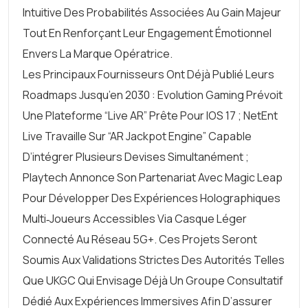
Intuitive Des Probabilités Associées Au Gain Majeur
Tout En Renforçant Leur Engagement Émotionnel
Envers La Marque Opératrice.
Les Principaux Fournisseurs Ont Déjà Publié Leurs
Roadmaps Jusqu’en 2030 : Evolution Gaming Prévoit
Une Plateforme “Live AR” Prête Pour IOS 17 ; NetEnt
Live Travaille Sur “AR Jackpot Engine” Capable
D’intégrer Plusieurs Devises Simultanément ;
Playtech Annonce Son Partenariat Avec Magic Leap
Pour Développer Des Expériences Holographiques
Multi‑joueurs Accessibles Via Casque Léger
Connecté Au Réseau 5G+. Ces Projets Seront
Soumis Aux Validations Strictes Des Autorités Telles
Que UKGC Qui Envisage Déjà Un Groupe Consultatif
Dédié Aux Expériences Immersives Afin D’assurer