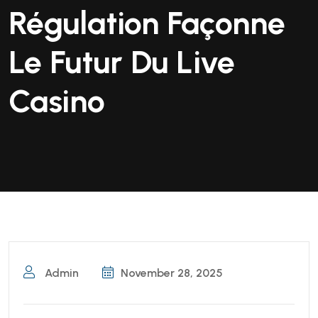
Régulation Façonne
Le Futur Du Live
Casino
Admin
November 28, 2025