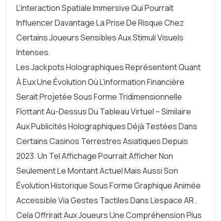
L’interaction Spatiale Immersive Qui Pourrait
Influencer Davantage La Prise De Risque Chez
Certains Joueurs Sensibles Aux Stimuli Visuels
Intenses.
Les Jackpots Holographiques Représentent Quant
À Eux Une Évolution Où L’information Financière
Serait Projetée Sous Forme Tridimensionnelle
Flottant Au-Dessus Du Tableau Virtuel – Similaire
Aux Publicités Holographiques Déjà Testées Dans
Certains Casinos Terrestres Asiatiques Depuis
2023. Un Tel Affichage Pourrait Afficher Non
Seulement Le Montant Actuel Mais Aussi Son
Évolution Historique Sous Forme Graphique Animée
Accessible Via Gestes Tactiles Dans L’espace AR .
Cela Offrirait Aux Joueurs Une Compréhension Plus