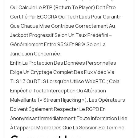
Qui Calcule Le RTP (return To Player) Doit Être
Certifié Par ECOGRA Ou ITech Labs Pour Garantir
Que Chaque Mise Contribue Correctement Au
Jackpot Progressif Selon Un Taux Prédéfini –
Généralement Entre 95 % Et 98 % Selon La
Juridiction Concernée.
Enfin La Protection Des Données Personnelles
Exige Un Cryptage Complet Des Flux Vidéo Via
TLS 1.3 Ou DTLS Lorsqu’on Utilise WebRTC ; Cela
Empêche Toute Interception Ou Altération
Malveillante (« Stream Hijacking »). Les Opérateurs
Doivent Également Respecter Le RGPD En
Anonymisant Immédiatement Toute Information Liée
À L’appareil Mobile Dès Que La Session Se Termine.