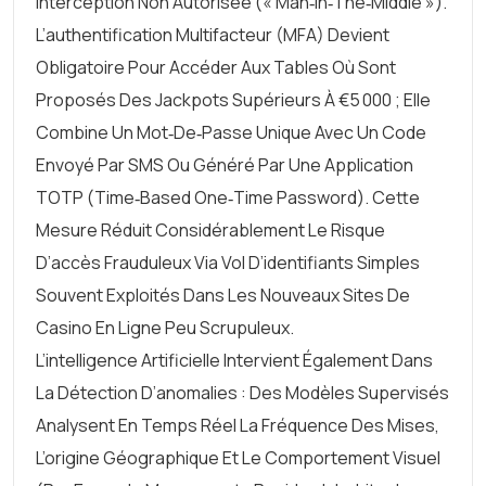
Interception Non Autorisée (« Man‑in‑the‑middle »).
L’authentification Multifacteur (MFA) Devient
Obligatoire Pour Accéder Aux Tables Où Sont
Proposés Des Jackpots Supérieurs À €5 000 ; Elle
Combine Un Mot‑de‑passe Unique Avec Un Code
Envoyé Par SMS Ou Généré Par Une Application
TOTP (Time‑Based One‑Time Password). Cette
Mesure Réduit Considérablement Le Risque
D’accès Frauduleux Via Vol D’identifiants Simples
Souvent Exploités Dans Les Nouveaux Sites De
Casino En Ligne Peu Scrupuleux.
L’intelligence Artificielle Intervient Également Dans
La Détection D’anomalies : Des Modèles Supervisés
Analysent En Temps Réel La Fréquence Des Mises,
L’origine Géographique Et Le Comportement Visuel