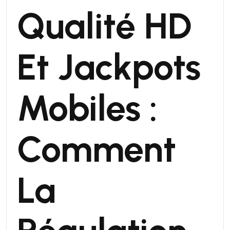
Qualité HD
Et Jackpots
Mobiles :
Comment
La