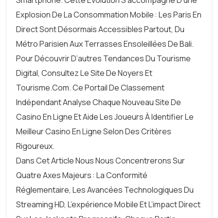
Smartphone. Cette Évolution S’accompagne D’une
Explosion De La Consommation Mobile : Les Paris En
Direct Sont Désormais Accessibles Partout, Du
Métro Parisien Aux Terrasses Ensoleillées De Bali.
Pour Découvrir D’autres Tendances Du Tourisme
Digital, Consultez Le Site De
Noyers Et
Tourisme.Com
. Ce Portail De Classement
Indépendant Analyse Chaque Nouveau Site De
Casino En Ligne Et Aide Les Joueurs À Identifier Le
Meilleur Casino En Ligne Selon Des Critères
Rigoureux.
Dans Cet Article Nous Nous Concentrerons Sur
Quatre Axes Majeurs : La Conformité
Réglementaire, Les Avancées Technologiques Du
Streaming HD, L’expérience Mobile Et L’impact Direct