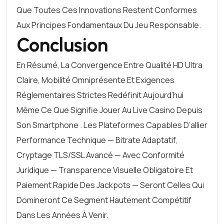
Que Toutes Ces Innovations Restent Conformes
Aux Principes Fondamentaux Du Jeu Responsable.
Conclusion
En Résumé, La Convergence Entre Qualité HD Ultra
Claire, Mobilité Omniprésente Et Exigences
Réglementaires Strictes Redéfinit Aujourd’hui
Même Ce Que Signifie Jouer Au Live Casino Depuis
Son Smartphone . Les Plateformes Capables D’allier
Performance Technique — Bitrate Adaptatif,
Cryptage TLS/SSL Avancé — Avec Conformité
Juridique — Transparence Visuelle Obligatoire Et
Paiement Rapide Des Jackpots — Seront Celles Qui
Domineront Ce Segment Hautement Compétitif
Dans Les Années À Venir.