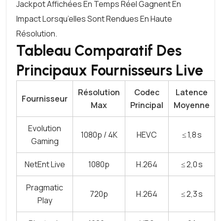
Jackpot Affichées En Temps Réel Gagnent En
Impact Lorsqu’elles Sont Rendues En Haute
Résolution.
Tableau Comparatif Des
Principaux Fournisseurs Live
Résolution
Codec
Latence
Fournisseur
Max
Principal
Moyenne
Evolution
1080p / 4K
HEVC
≤ 1,8 S
Gaming
NetEnt Live
1080p
H.264
≤ 2,0 S
Pragmatic
720p
H.264
≤ 2,3 S
Play