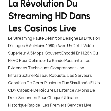
La Révolution Du
Streaming HD Dans
Les Casinos Live
Le Streaming Haute Définition Désigne La Diffusion
D’images À Au Moins 1080p Avec Un Débit Vidéo
Supérieur À 5 Mbps, Souvent Encodé En H.264 Ou
HEVC Pour Optimiser La Bande Passante. Les
Exigences Techniques Comprennent Une
Infrastructure Réseau Robuste, Des Serveurs
Capables De Gérer Plusieurs Flux Simultanés Et Un
CDN Capable De Réduire La Latence À Moins De
Deux Secondes Pour Chaque Utilisateur.
Historique Rapide : Les Premiers Services Live