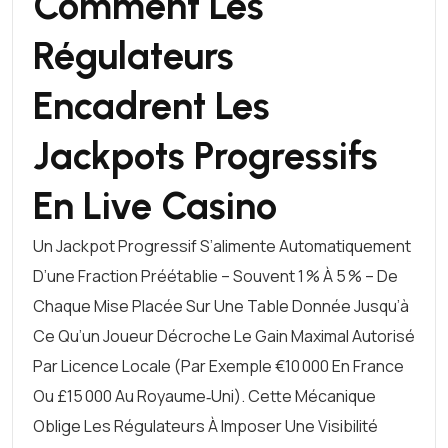
Comment Les
Régulateurs
Encadrent Les
Jackpots Progressifs
En Live Casino
Un Jackpot Progressif S’alimente Automatiquement
D’une Fraction Préétablie – Souvent 1 % À 5 % – De
Chaque Mise Placée Sur Une Table Donnée Jusqu’à
Ce Qu’un Joueur Décroche Le Gain Maximal Autorisé
Par Licence Locale (par Exemple €10 000 En France
Ou £15 000 Au Royaume‑Uni). Cette Mécanique
Oblige Les Régulateurs À Imposer Une Visibilité