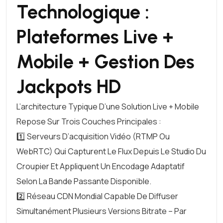
Technologique :
Plateformes Live +
Mobile + Gestion Des
Jackpots HD
L’architecture Typique D’une Solution Live + Mobile
Repose Sur Trois Couches Principales :
1️⃣ Serveurs D’acquisition Vidéo (RTMP Ou
WebRTC) Qui Capturent Le Flux Depuis Le Studio Du
Croupier Et Appliquent Un Encodage Adaptatif
Selon La Bande Passante Disponible.
2️⃣ Réseau CDN Mondial Capable De Diffuser
Simultanément Plusieurs Versions Bitrate – Par