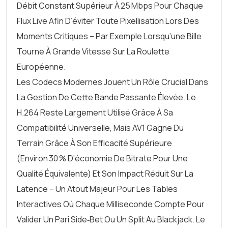
Débit Constant Supérieur À 25 Mbps Pour Chaque
Flux Live Afin D’éviter Toute Pixellisation Lors Des
Moments Critiques – Par Exemple Lorsqu’une Bille
Tourne À Grande Vitesse Sur La Roulette
Européenne.
Les Codecs Modernes Jouent Un Rôle Crucial Dans
La Gestion De Cette Bande Passante Élevée. Le
H.264 Reste Largement Utilisé Grâce À Sa
Compatibilité Universelle, Mais AV1 Gagne Du
Terrain Grâce À Son Efficacité Supérieure
(environ 30 % D’économie De Bitrate Pour Une
Qualité Équivalente) Et Son Impact Réduit Sur La
Latence – Un Atout Majeur Pour Les Tables
Interactives Où Chaque Milliseconde Compte Pour
Valider Un Pari Side‑bet Ou Un Split Au Blackjack. Le