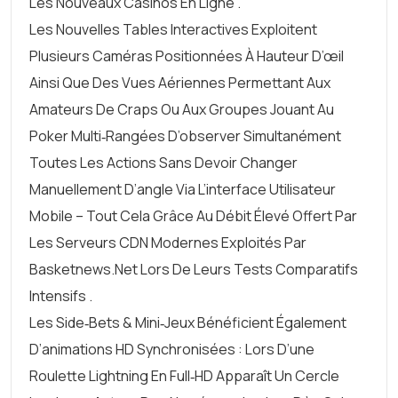
Les Nouveaux Casinos En Ligne .
Les Nouvelles Tables Interactives Exploitent
Plusieurs Caméras Positionnées À Hauteur D’œil
Ainsi Que Des Vues Aériennes Permettant Aux
Amateurs De Craps Ou Aux Groupes Jouant Au
Poker Multi‑rangées D’observer Simultanément
Toutes Les Actions Sans Devoir Changer
Manuellement D’angle Via L’interface Utilisateur
Mobile – Tout Cela Grâce Au Débit Élevé Offert Par
Les Serveurs CDN Modernes Exploités Par
Basketnews.Net Lors De Leurs Tests Comparatifs
Intensifs .
Les Side‑bets & Mini‑jeux Bénéficient Également
D’animations HD Synchronisées : Lors D’une
Roulette Lightning En Full‑HD Apparaît Un Cercle