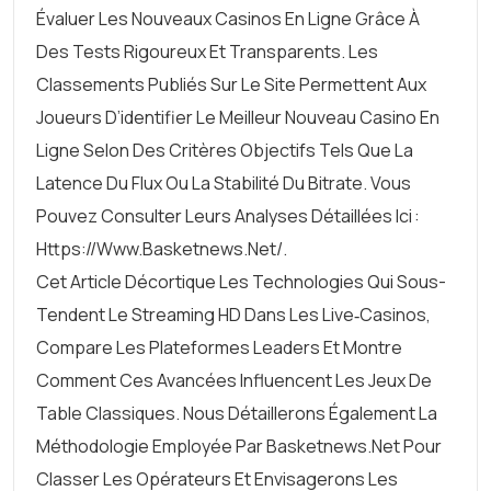
Évaluer Les Nouveaux Casinos En Ligne Grâce À
Des Tests Rigoureux Et Transparents. Les
Classements Publiés Sur Le Site Permettent Aux
Joueurs D’identifier Le Meilleur Nouveau Casino En
Ligne Selon Des Critères Objectifs Tels Que La
Latence Du Flux Ou La Stabilité Du Bitrate. Vous
Pouvez Consulter Leurs Analyses Détaillées Ici :
Https://www.basketnews.net/
.
Cet Article Décortique Les Technologies Qui Sous-
Tendent Le Streaming HD Dans Les Live‑casinos,
Compare Les Plateformes Leaders Et Montre
Comment Ces Avancées Influencent Les Jeux De
Table Classiques. Nous Détaillerons Également La
Méthodologie Employée Par Basketnews.Net Pour
Classer Les Opérateurs Et Envisagerons Les