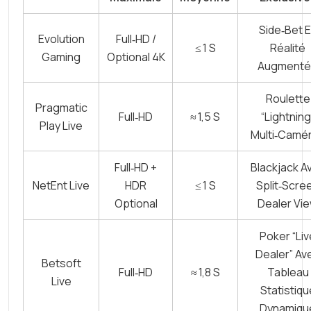
Side‑bet 
Evolution
Full‑HD /
≤ 1 S
Réalité
Gaming
Optional 4K
Augment
Roulette
Pragmatic
Full‑HD
≈ 1,5 S
“Lightning
Play Live
Multi‑camé
Full‑HD +
Blackjack A
NetEnt Live
HDR
≤ 1 S
Split‑scre
Optional
Dealer Vi
Poker “Liv
Dealer” Av
Betsoft
Full‑HD
≈ 1,8 S
Tableau
Live
Statistiqu
Dynamiqu