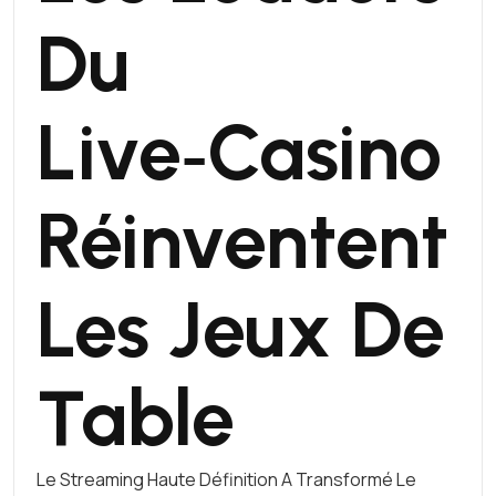
Du
Live‑casino
Réinventent
Les Jeux De
Table
Le Streaming Haute Définition A Transformé Le