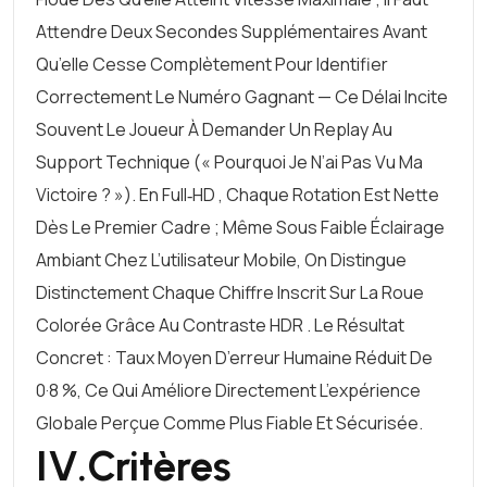
Attendre Deux Secondes Supplémentaires Avant
Qu’elle Cesse Complètement Pour Identifier
Correctement Le Numéro Gagnant — Ce Délai Incite
Souvent Le Joueur À Demander Un Replay Au
Support Technique (« Pourquoi Je N’ai Pas Vu Ma
Victoire ? »). En Full‑HD , Chaque Rotation Est Nette
Dès Le Premier Cadre ; Même Sous Faible Éclairage
Ambiant Chez L’utilisateur Mobile, On Distingue
Distinctement Chaque Chiffre Inscrit Sur La Roue
Colorée Grâce Au Contraste HDR . Le Résultat
Concret : Taux Moyen D’erreur Humaine Réduit De
0·8 %, Ce Qui Améliore Directement L’expérience
Globale Perçue Comme Plus Fiable Et Sécurisée.
IV.Critères