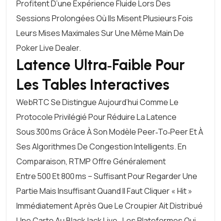
Profitent D’une Expérience Fluide Lors Des
Sessions Prolongées Où Ils Misent Plusieurs Fois
Leurs Mises Maximales Sur Une Même Main De
Poker Live Dealer.
Latence Ultra‑faible Pour
Les Tables Interactives
WebRTC Se Distingue Aujourd’hui Comme Le
Protocole Privilégié Pour Réduire La Latence
Sous 300 Ms Grâce À Son Modèle Peer‑to‑peer Et À
Ses Algorithmes De Congestion Intelligents. En
Comparaison, RTMP Offre Généralement
Entre 500 Et 800 Ms – Suffisant Pour Regarder Une
Partie Mais Insuffisant Quand Il Faut Cliquer « Hit »
Immédiatement Après Que Le Croupier Ait Distribué
Une Carte Au BlackJack Live . Les Plateformes Qui