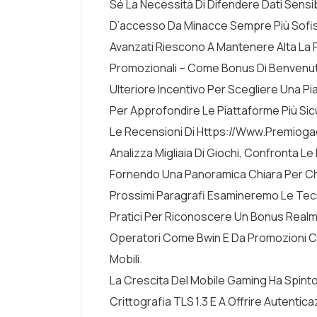
Sé La Necessità Di Difendere Dati Sensibi
D’accesso Da Minacce Sempre Più Sofisti
Avanzati Riescono A Mantenere Alta La F
Promozionali – Come Bonus Di Benvenuto
Ulteriore Incentivo Per Scegliere Una Pia
Per Approfondire Le Piattaforme Più Sicu
Le Recensioni Di
Https://www.premiogae
Analizza Migliaia Di Giochi, Confronta Le L
Fornendo Una Panoramica Chiara Per Ch
Prossimi Paragrafi Esamineremo Le Tecno
Pratici Per Riconoscere Un Bonus Realm
Operatori Come Bwin E Da Promozioni Ch
Mobili.
La Crescita Del Mobile Gaming Ha Spinto
Crittografia TLS 1.3 E A Offrire Autentic