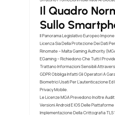
Il Quadro Norm
Sullo Smartp
Il Panorama Legislativo Europeo Impone Re
Licenza Sia Della Protezione Dei Dati Pers
Rinomate – Malta Gaming Authority (M
EGaming – Richiedono Che Tutti I Provi
Trattano Informazioni Sensibili Attrave
GDPR Obbliga Infatti Gli Operatori A Ga
Biometrici Usati Per L’autenticazione Ed
Privacy Mobile.
Le Licenze MGA Prevedono Inoltre Audit Pe
Versioni Android E IOS Delle Piattaforme
Implementazione Della Crittografia TLS 1.