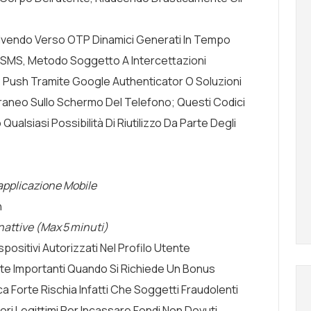
volvendo Verso OTP Dinamici Generati In Tempo
ia SMS, Metodo Soggetto A Intercettazioni
 Push Tramite Google Authenticator O Soluzioni
neo Sullo Schermo Del Telefono; Questi Codici
alsiasi Possibilità Di Riutilizzo Da Parte Degli
’applicazione Mobile
n
nattive (max 5 Minuti)
positivi Autorizzati Nel Profilo Utente
te Importanti Quando Si Richiede Un Bonus
a Forte Rischia Infatti Che Soggetti Fraudolenti
ori Legittimi Per Incassare Fondi Non Dovuti.