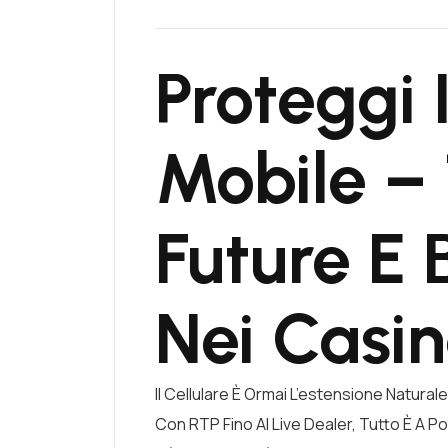
Proteggi 
Mobile –
Future E 
Nei Casin
Il Cellulare È Ormai L’estensione Naturale
Con RTP Fino Al Live Dealer, Tutto È A 