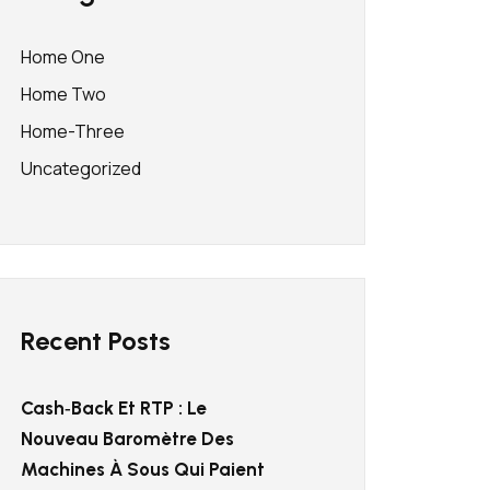
Home One
Home Two
Home-Three
Uncategorized
Recent Posts
Cash‑back Et RTP : Le
Nouveau Baromètre Des
Machines À Sous Qui Paient