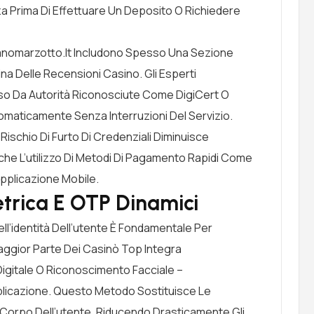
a Prima Di Effettuare Un Deposito O Richiedere
anomarzotto.it Includono Spesso Una Sezione
ina Delle Recensioni Casino. Gli Esperti
sso Da Autorità Riconosciute Come DigiCert O
tomaticamente Senza Interruzioni Del Servizio.
ischio Di Furto Di Credenziali Diminuisce
he L’utilizzo Di Metodi Di Pagamento Rapidi Come
applicazione Mobile.
trica E OTP Dinamici
 Dell’identità Dell’utente È Fondamentale Per
aggior Parte Dei Casinò Top Integra
Digitale O Riconoscimento Facciale –
pplicazione. Questo Metodo Sostituisce Le
 Corpo Dell’utente, Riducendo Drasticamente Gli