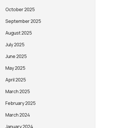
October 2025
September 2025
August 2025
July 2025
June 2025
May 2025
April 2025
March 2025
February 2025
March 2024
January 2024