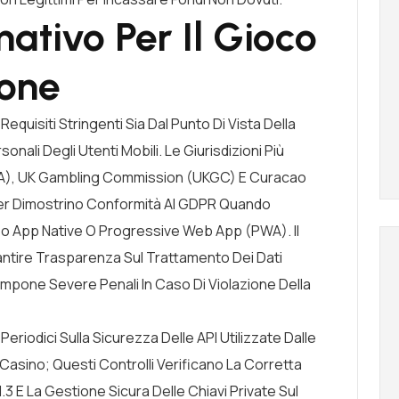
ativo Per Il Gioco
hone
quisiti Stringenti Sia Dal Punto Di Vista Della
onali Degli Utenti Mobili. Le Giurisdizioni Più
GA), UK Gambling Commission (UKGC) E Curacao
der Dimostrino Conformità Al GDPR Quando
rso App Native O Progressive Web App (PWA). Il
rantire Trasparenza Sul Trattamento Dei Dati
 Impone Severe Penali In Caso Di Violazione Della
riodici Sulla Sicurezza Delle API Utilizzate Dalle
 Casino; Questi Controlli Verificano La Corretta
3 E La Gestione Sicura Delle Chiavi Private Sul