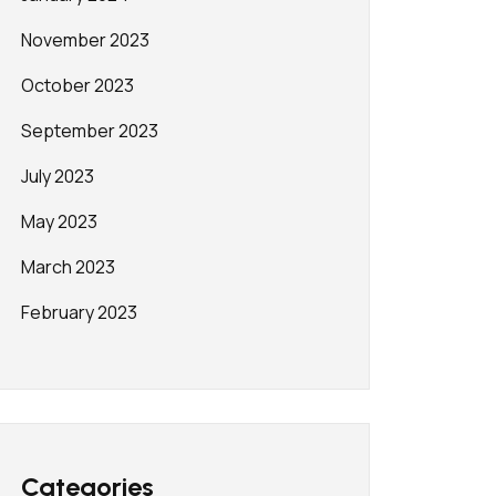
November 2023
October 2023
September 2023
July 2023
May 2023
March 2023
February 2023
Categories