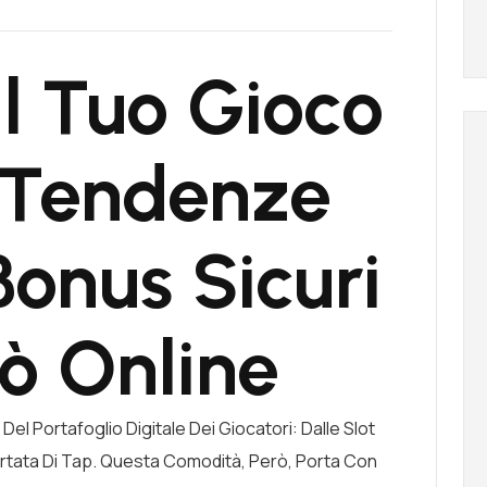
Il Tuo Gioco
 Tendenze
Bonus Sicuri
ò Online
 Del Portafoglio Digitale Dei Giocatori: Dalle Slot
Portata Di Tap. Questa Comodità, Però, Porta Con