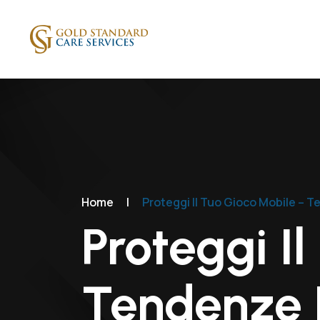
Home
|
Proteggi Il Tuo Gioco Mobile – T
Proteggi I
Tendenze F