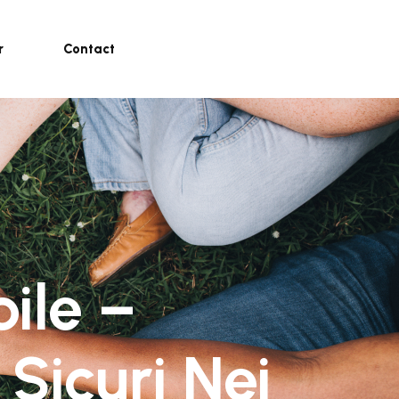
r
Contact
ile –
Sicuri Nei