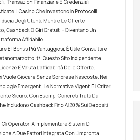
li, Transazioni Finanziarie E Credenziali
cate. I Casinò Che Investono In Protocolli
iducia Degli Utenti, Mentre Le Offerte
, Cashback O Giri Gratuiti – Diventano Un
ttaforma Affidabile.
re E I Bonus Più Vantaggiosi, È Utile Consultare
tanomarzotto.it/
. Questo Sito Indipendente
icenze E Valuta L’affidabilità Delle Offerte,
i Vuole Giocare Senza Sorprese Nascoste. Nei
logie Emergenti, Le Normative Vigenti E I Criteri
ente Sicuro, Con Esempi Concreti Tratti Da
e Includono Cashback Fino Al 20 % Sui Depositi
 Gli Operatori A Implementare Sistemi Di
azione A Due Fattori Integrata Con L’impronta