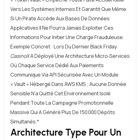
Vers Les Systèmes Internes Et Garantit Que Même
Si Un Pirate Accède Aux Bases De Données
Applicatives Il Ne Pourra Jamais Exploiter Ces
Informations Pour Initier Une Charge Frauduleuse.
Exemple Concret : Lors Du Dernier Black Friday
CasinoX
A Déployé Une Architecture Micro‑services
Où Chaque Service Dédié Aux Paiements
Communique Via API Sécurisée Avec Un Module
« Vault » Hébergé Dans AWS KMS ; Aucune Donnée
Sensible N’a Quitté Cet Environnement Isolé
Pendant Toute La Campagne Promotionnelle
Massive Qui A Généré Plus De 150 000 Dépôts
Simultanés.*
Architecture Type Pour Un