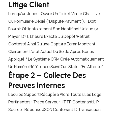
Litige Client
Lorsqu’un Joueur Ouvre Un Ticket Via Le Chat Live
Ou Formulaire Dédié (“Dispute Payment”), Il Doit
Fournir Obligatoirement Son Identifiant Unique («​
Player ID​»), L’heure Exacte Du Dépôt/retrait
Contesté Ainsi Qu’une Capture Écran Montrant
Clairement L’état Actuel Du Solde Après Bonus
Appliqué.* Le Système CRM Crée Automatiquement
Un Numéro Référence Suivi D’un Statut “En Attente”.
Étape 2 – Collecte Des
Preuves Internes
L’équipe Support Récupère Alors Toutes Les Logs
Pertinentes : Trace Serveur HTTP Contenant L’IP
Source , Réponse JSON Contenant ID Transaction