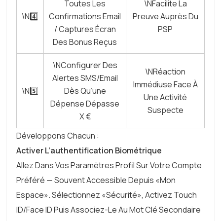
Toutes Les
\nFacilite La
\n4️⃣
Confirmations Email
Preuve Auprès Du
/ Captures Écran
PSP
Des Bonus Reçus
\nConfigurer Des
\nRéaction
Alertes SMS/Email
Immédiuse Face À
\n5️⃣
Dès Qu’une
Une Activité
Dépense Dépasse
Suspecte
X €
Développons Chacun :
Activer L’authentification Biométrique
Allez Dans Vos Paramètres Profil Sur Votre Compte
Préféré — Souvent Accessible Depuis «Mon
Espace». Sélectionnez «Sécurité», Activez Touch
ID/Face ID Puis Associez-Le Au Mot Clé Secondaire