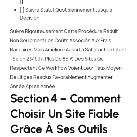
H
[ ] Suivre Statut Quotidiennement Jusqu’à
Décision
Suivre Rigoureusement Cette Procédure Réduit
Non Seulement Les Coûts Associés Aux Frais
Bancaires Mais Améliore Aussi La Satisfaction Client
: Selon 2340.Fr, Plus De 85 % Des Sites Qui
Respectent Ce Workflow Voient Leur Taux Moyen
De Litiges Résolus Favorablement Augmenter
Année Après Année.
Section 4 – Comment
Choisir Un Site Fiable
Grâce À Ses Outils