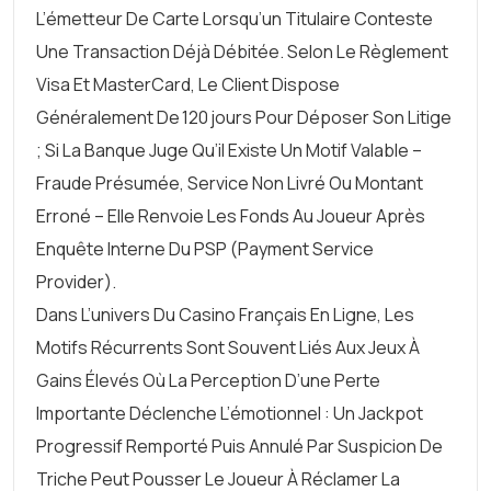
L’émetteur De Carte Lorsqu’un Titulaire Conteste
Une Transaction Déjà Débitée. Selon Le Règlement
Visa Et MasterCard, Le Client Dispose
Généralement De 120 Jours Pour Déposer Son Litige
; Si La Banque Juge Qu’il Existe Un Motif Valable –
Fraude Présumée, Service Non Livré Ou Montant
Erroné – Elle Renvoie Les Fonds Au Joueur Après
Enquête Interne Du PSP (Payment Service
Provider).
Dans L’univers Du Casino Français En Ligne, Les
Motifs Récurrents Sont Souvent Liés Aux Jeux À
Gains Élevés Où La Perception D’une Perte
Importante Déclenche L’émotionnel : Un Jackpot
Progressif Remporté Puis Annulé Par Suspicion De
Triche Peut Pousser Le Joueur À Réclamer La