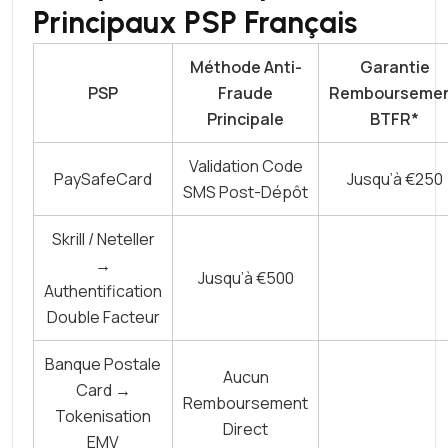
Principaux PSP Français
Méthode Anti-
Garantie
PSP
Fraude
Rembourseme
Principale
BTFR*
Validation Code
PaySafeCard
Jusqu’à €250
SMS Post-Dépôt
Skrill / Neteller
→
Jusqu’à €500
Authentification
Double Facteur
Banque Postale
Aucun
Card →
Remboursement
Tokenisation
Direct
EMV