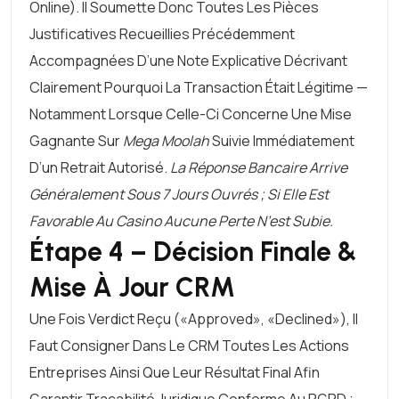
Online). Il Soumette Donc Toutes Les Pièces
Justificatives Recueillies Précédemment
Accompagnées D’une Note Explicative Décrivant
Clairement Pourquoi La Transaction Était Légitime —
Notamment Lorsque Celle-Ci Concerne Une Mise
Gagnante Sur
Mega Moolah
Suivie Immédiatement
D’un Retrait Autorisé.
La Réponse Bancaire Arrive
Généralement Sous 7 Jours Ouvrés ; Si Elle Est
Favorable Au Casino Aucune Perte N’est Subie.
Étape 4 – Décision Finale &
Mise À Jour CRM
Une Fois Verdict Reçu («​Approved​», «​Declined​»), Il
Faut Consigner Dans Le CRM Toutes Les Actions
Entreprises Ainsi Que Leur Résultat Final Afin