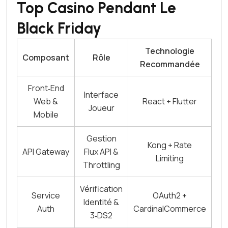
Top Casino Pendant Le
Black Friday
Technologie
Composant
Rôle
Recommandée
Front‑end
Interface
Web &
React + Flutter
Joueur
Mobile
Gestion
Kong + Rate
API Gateway
Flux API &
Limiting
Throttling
Vérification
Service
OAuth2 +
Identité &
Auth
CardinalCommerce
3‑DS2