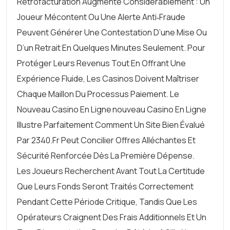
Rétrofacturation Augmente Considérablement : Un
Joueur Mécontent Ou Une Alerte Anti‑fraude
Peuvent Générer Une Contestation D’une Mise Ou
D’un Retrait En Quelques Minutes Seulement. Pour
Protéger Leurs Revenus Tout En Offrant Une
Expérience Fluide, Les Casinos Doivent Maîtriser
Chaque Maillon Du Processus Paiement. Le
Nouveau Casino En Ligne
Nouveau Casino En Ligne
Illustre Parfaitement Comment Un Site Bien Évalué
Par 2340.Fr Peut Concilier Offres Alléchantes Et
Sécurité Renforcée Dès La Première Dépense.
Les Joueurs Recherchent Avant Tout La Certitude
Que Leurs Fonds Seront Traités Correctement
Pendant Cette Période Critique, Tandis Que Les
Opérateurs Craignent Des Frais Additionnels Et Un