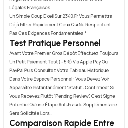
Légales Françaises.
Un Simple Coup D’œil Sur 2340.Fr Vous Permettra
Déjà Filtrer Rapidement Ceux Qui Ne Respectent
Pas Ces Exigences Fondamentales.*
Test Pratique Personnel
Avant Votre Premier Gros Dépôt Effectuez Toujours
Un Petit Paiement Test (~5 €) Via Apple Pay Ou
PayPal Puis Consultez Votre Tableau Historique
Dans Votre Espace Personnel : Vous Devez Voir
Apparaître Instantanément “Statut ‑ Confirmed”. Si
Vous Recevez Plutôt “Pending Review”, C’est Signe
Potentiel Qu’une Étape Anti‑fraude Supplémentaire
Sera Sollicitée Lors…
Comparaison Rapide Entre