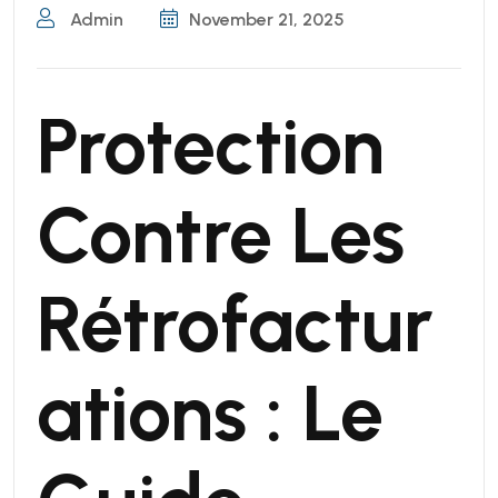
Admin
November 21, 2025
Protection
Contre Les
Rétrofactur
Ations : Le