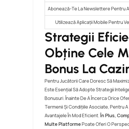
Abonează-Te La Newslettere Pentru A 
Utilizează Aplicații Mobile Pentru V
Strategii Efici
Obține Cele M
Bonus La Cazin
Pentru Jucătorii Care Doresc Să Maximize
Este Esențial Să Adopte Strategii Intelig
Bonusuri. Înainte De A Încerca Orice Of
Termenii Și Condițiile Asociate, Pentru A
Avantajele În Mod Eficient.
În Plus, Comp
Multe Platforme
Poate Oferi O Perspect