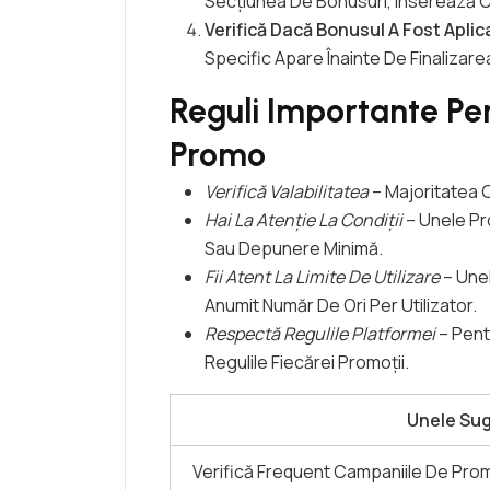
Secțiunea De Bonusuri, Inserează 
Verifică Dacă Bonusul A Fost Aplic
Specific Apare Înainte De Finalizare
Reguli Importante Pen
Promo
Verifică Valabilitatea
– Majoritatea 
Hai La Atenție La Condiții
– Unele Pro
Sau Depunere Minimă.
Fii Atent La Limite De Utilizare
– Unel
Anumit Număr De Ori Per Utilizator.
Respectă Regulile Platformei
– Pent
Regulile Fiecărei Promoții.
Unele Suge
Verifică Frequent Campaniile De Promo