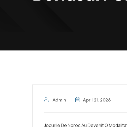
Admin
April 21, 2026
Jocurile De Noroc Au Devenit O Modalita