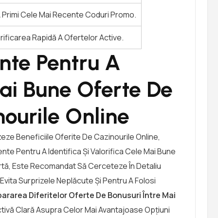
Primi Cele Mai Recente Coduri Promo.
erificarea Rapidă A Ofertelor Active.
ente Pentru A
ai Bune Oferte De
ourile Online
ze Beneficiile Oferite De Cazinourile Online,
ente Pentru A Identifica Și Valorifica Cele Mai Bune
ertă, Este Recomandat Să Cerceteze În Detaliu
 Evita Surprizele Neplăcute Și Pentru A Folosi
ararea Diferitelor Oferte De Bonusuri Între Mai
ivă Clară Asupra Celor Mai Avantajoase Opțiuni