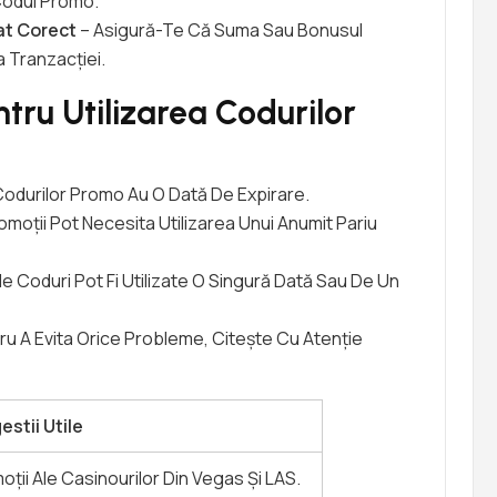
Codul Promo.
at Corect
– Asigură-Te Că Suma Sau Bonusul
a Tranzacției.
tru Utilizarea Codurilor
Codurilor Promo Au O Dată De Expirare.
moții Pot Necesita Utilizarea Unui Anumit Pariu
e Coduri Pot Fi Utilizate O Singură Dată Sau De Un
ru A Evita Orice Probleme, Citește Cu Atenție
stii Utile
ții Ale Casinourilor Din Vegas Și LAS.