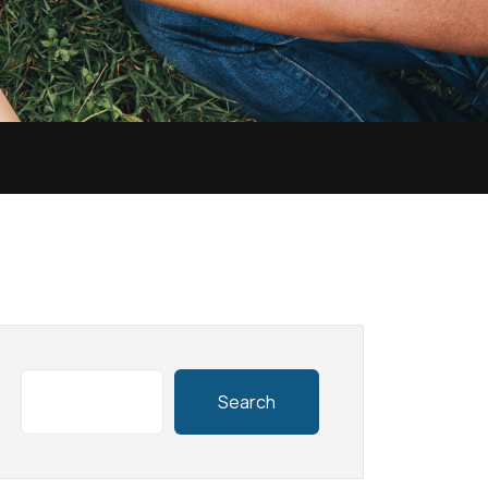
Search