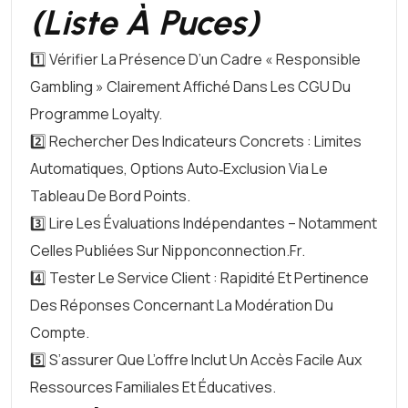
(liste À Puces)
1️⃣ Vérifier La Présence D’un Cadre « Responsible
Gambling » Clairement Affiché Dans Les CGU Du
Programme Loyalty.
2️⃣ Rechercher Des Indicateurs Concrets : Limites
Automatiques, Options Auto‑exclusion Via Le
Tableau De Bord Points.
3️⃣ Lire Les Évaluations Indépendantes – Notamment
Celles Publiées Sur Nipponconnection.Fr.
4️⃣ Tester Le Service Client : Rapidité Et Pertinence
Des Réponses Concernant La Modération Du
Compte.
5️⃣ S’assurer Que L’offre Inclut Un Accès Facile Aux
Ressources Familiales Et Éducatives.