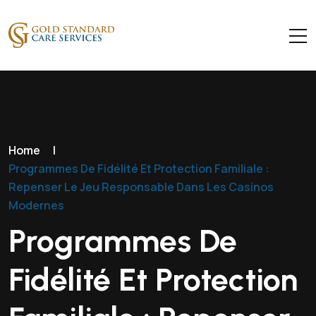
Home
|
Programmes De Fidélité Et Protection Familiale :
Repenser Le Jeu Responsable Dans Les Casinos
Modernes
Programmes De
Fidélité Et Protection