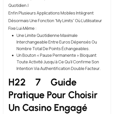
Quotidien.|
Enfin Plusieurs Applications Mobiles Intègrent
Désormais Une Fonction “my Limits” Où L’utilisateur
Fixe Lui‑même :
Une Limite Quotidienne Maximale
Interchangeable Entre Euros Dépensés Ou
Nombre Total De Points Échangeables.
Un Bouton « Pause Permanente » Bloquant
Toute Activité Jusqu’à Ce Qu’il Confirme Son
Intention Via Authentification Double Facteur.
H22 7 Guide
Pratique Pour Choisir
Un Casino Engagé