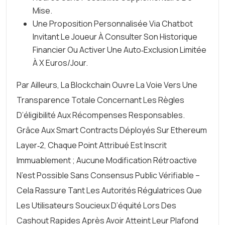
Mise.
Une Proposition Personnalisée Via Chatbot
Invitant Le Joueur À Consulter Son Historique
Financier Ou Activer Une Auto‑exclusion Limitée
À X Euros/jour.
Par Ailleurs, La Blockchain Ouvre La Voie Vers Une
Transparence Totale Concernant Les Règles
D’éligibilité Aux Récompenses Responsables.
Grâce Aux Smart Contracts Déployés Sur Ethereum
Layer‑2, Chaque Point Attribué Est Inscrit
Immuablement ; Aucune Modification Rétroactive
N’est Possible Sans Consensus Public Vérifiable –
Cela Rassure Tant Les Autorités Régulatrices Que
Les Utilisateurs Soucieux D’équité Lors Des
Cashout Rapides Après Avoir Atteint Leur Plafond