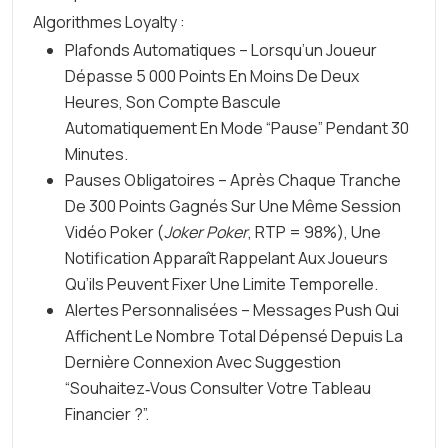
Algorithmes Loyalty :
Plafonds Automatiques – Lorsqu’un Joueur
Dépasse 5 000 Points En Moins De Deux
Heures, Son Compte Bascule
Automatiquement En Mode “pause” Pendant 30
Minutes.
Pauses Obligatoires – Après Chaque Tranche
De 300 Points Gagnés Sur Une Même Session
Vidéo Poker (
Joker Poker
, RTP = 98%), Une
Notification Apparaît Rappelant Aux Joueurs
Qu’ils Peuvent Fixer Une Limite Temporelle.
Alertes Personnalisées – Messages Push Qui
Affichent Le Nombre Total Dépensé Depuis La
Dernière Connexion Avec Suggestion
“Souhaitez‑vous Consulter Votre Tableau
Financier ?”.