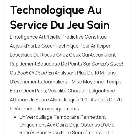
Technologique Au
Service Du Jeu Sain
L’intelligence Artificielle Prédictive Constitue
Aujourd’hui Le Cœur Technique Pour Anticiper
L’escalade Du Risque Chez Ceux Qui Accumulent
Rapidement Beaucoup De Points Sur
Gonzo’s Quest
Ou
Book Of Dead
. En Analysant Plus De 10 Millions
D’évènements Journaliers – Mise Moyenne, Temps
Entre Deux Paris, Volatilité Choisie – L’algorithme
Attribue Un Score Allant Jusqu’à 100 ; Au-Delà De 70,
Il Déclenche Automatiquement :
Un Verrouillage Temporaire Permettant
Uniquement Aux Gains Déjà Obtenus D’être
Retirés Sans Possibilité Supplémentaire De