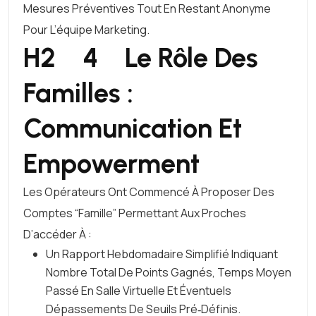
Mesures Préventives Tout En Restant Anonyme
Pour L’équipe Marketing.
H2 4 Le Rôle Des
Familles :
Communication Et
Empowerment
Les Opérateurs Ont Commencé À Proposer Des
Comptes “famille” Permettant Aux Proches
D’accéder À :
Un Rapport Hebdomadaire Simplifié Indiquant
Nombre Total De Points Gagnés, Temps Moyen
Passé En Salle Virtuelle Et Éventuels
Dépassements De Seuils Pré‑définis.