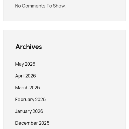
No Comments To Show.
Archives
May 2026
April 2026
March 2026
February 2026
January 2026
December 2025