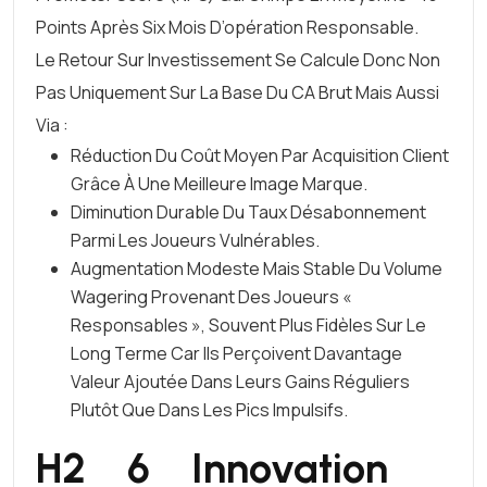
Points Après Six Mois D’opération Responsable.
Le Retour Sur Investissement Se Calcule Donc Non
Pas Uniquement Sur La Base Du CA Brut Mais Aussi
Via :
Réduction Du Coût Moyen Par Acquisition Client
Grâce À Une Meilleure Image Marque.
Diminution Durable Du Taux Désabonnement
Parmi Les Joueurs Vulnérables.
Augmentation Modeste Mais Stable Du Volume
Wagering Provenant Des Joueurs «
Responsables », Souvent Plus Fidèles Sur Le
Long Terme Car Ils Perçoivent Davantage
Valeur Ajoutée Dans Leurs Gains Réguliers
Plutôt Que Dans Les Pics Impulsifs.
H2 6 Innovation