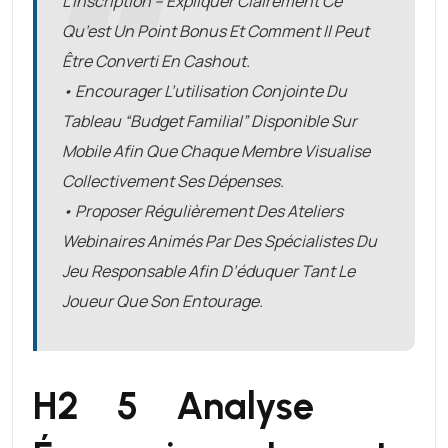
L’inscription – Expliquer Clairement Ce
Qu’est Un Point Bonus Et Comment Il Peut
Être Converti En Cashout.
• Encourager L’utilisation Conjointe Du
Tableau “budget Familial” Disponible Sur
Mobile Afin Que Chaque Membre Visualise
Collectivement Ses Dépenses.
• Proposer Régulièrement Des Ateliers
Webinaires Animés Par Des Spécialistes Du
Jeu Responsable Afin D’éduquer Tant Le
Joueur Que Son Entourage.
H2 5 Analyse