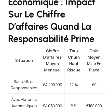
Économique : Impact
Sur Le Chiffre
D’affaires Quand La
Responsabilité Prime
Chiffre
Taux
Coût
D’affaires
Churn
Moyen
Situation
Moyen
Haut
Mise En
Mensuel
Risque
Place
Sans Filtres
€4 200 000
12 %
€0
Responsables
Avec Plafonds
Automatiques
€4 050 000
6 %
€180 000