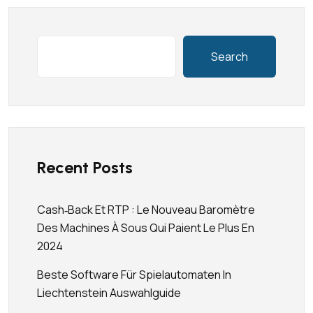
Search
Recent Posts
Cash‑back Et RTP : Le Nouveau Baromètre
Des Machines À Sous Qui Paient Le Plus En
2024
Beste Software Für Spielautomaten In
Liechtenstein Auswahlguide