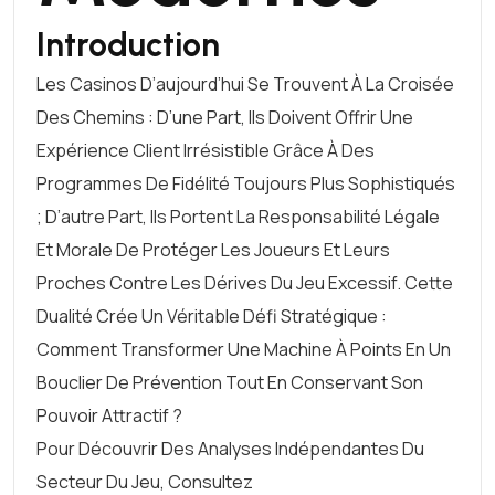
Introduction
Les Casinos D’aujourd’hui Se Trouvent À La Croisée
Des Chemins : D’une Part, Ils Doivent Offrir Une
Expérience Client Irrésistible Grâce À Des
Programmes De Fidélité Toujours Plus Sophistiqués
; D’autre Part, Ils Portent La Responsabilité Légale
Et Morale De Protéger Les Joueurs Et Leurs
Proches Contre Les Dérives Du Jeu Excessif. Cette
Dualité Crée Un Véritable Défi Stratégique :
Comment Transformer Une Machine À Points En Un
Bouclier De Prévention Tout En Conservant Son
Pouvoir Attractif ?
Pour Découvrir Des Analyses Indépendantes Du
Secteur Du Jeu, Consultez