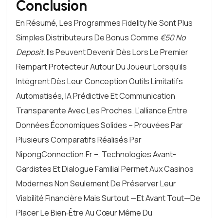
Conclusion
En Résumé, Les Programmes Fidelity Ne Sont Plus
Simples Distributeurs De Bonus Comme
€50 No
Deposit
. Ils Peuvent Devenir Dès Lors Le Premier
Rempart Protecteur Autour Du Joueur Lorsqu’ils
Intègrent Dès Leur Conception Outils Limitatifs
Automatisés, IA Prédictive Et Communication
Transparente Avec Les Proches. L’alliance Entre
Données Économiques Solides – Prouvées Par
Plusieurs Comparatifs Réalisés Par
NipongConnection.Fr –, Technologies Avant-
Gardistes Et Dialogue Familial Permet Aux Casinos
Modernes Non Seulement De Préserver Leur
Viabilité Financière Mais Surtout —et Avant Tout—De
Placer Le Bien‑être Au Cœur Même Du