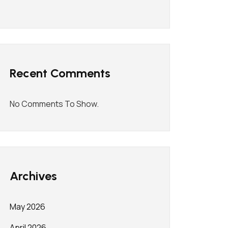
Recent Comments
No Comments To Show.
Archives
May 2026
April 2026