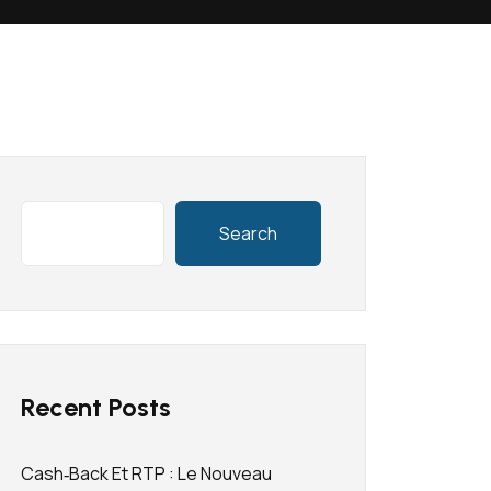
Search
Recent Posts
Cash‑back Et RTP : Le Nouveau