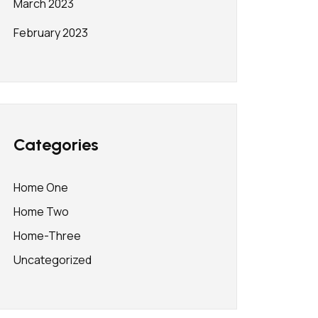
March 2023
February 2023
Categories
Home One
Home Two
Home-Three
Uncategorized