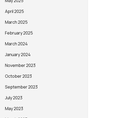
May 2025
April 2025
March 2025
February 2025
March 2024
January 2024
November 2023
October 2023
September 2023
July 2023
May 2023