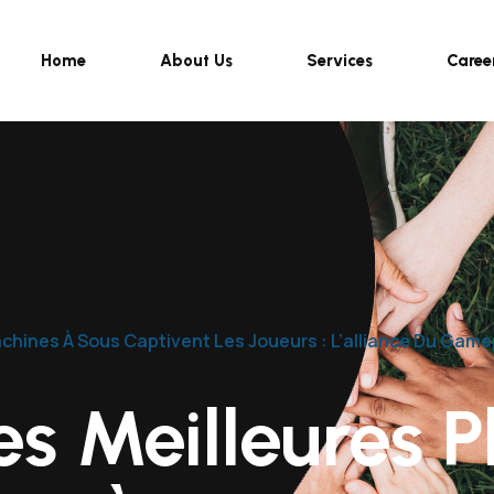
Home
About Us
Services
Caree
chines À Sous Captivent Les Joueurs : L’alliance Du Gamep
es Meilleures 