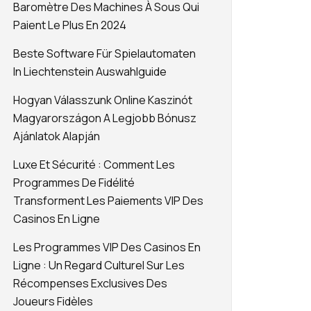
Baromètre Des Machines À Sous Qui
Paient Le Plus En 2024
Beste Software Für Spielautomaten
In Liechtenstein Auswahlguide
Hogyan Válasszunk Online Kaszinót
Magyarországon A Legjobb Bónusz
Ajánlatok Alapján
Luxe Et Sécurité : Comment Les
Programmes De Fidélité
Transforment Les Paiements VIP Des
Casinos En Ligne
Les Programmes VIP Des Casinos En
Ligne : Un Regard Culturel Sur Les
Récompenses Exclusives Des
Joueurs Fidèles