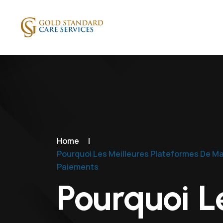
Home
|
Pourquoi Les Meilleures Plateformes De Ma
Paiements
Pourquoi L