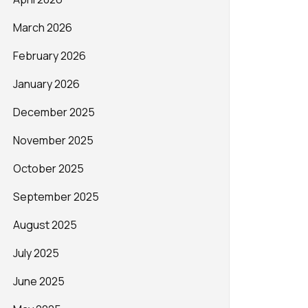
March 2026
February 2026
January 2026
December 2025
November 2025
October 2025
September 2025
August 2025
July 2025
June 2025