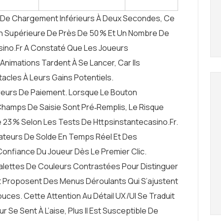
 De Chargement Inférieurs À Deux Secondes, Ce
on Supérieure De Près De 50 % Et Un Nombre De
sino.Fr A Constaté Que Les Joueurs
nimations Tardent À Se Lancer, Car Ils
cles À Leurs Gains Potentiels.
Erreurs De Paiement. Lorsque Le Bouton
 Champs De Saisie Sont Pré‑remplis, Le Risque
 23 % Selon Les Tests De Httpsinstantecasino.Fr.
cateurs De Solde En Temps Réel Et Des
Confiance Du Joueur Dès Le Premier Clic.
 Palettes De Couleurs Contrastées Pour Distinguer
 Et Proposent Des Menus Déroulants Qui S’ajustent
uces. Cette Attention Au Détail UX/UI Se Traduit
 Se Sent À L’aise, Plus Il Est Susceptible De