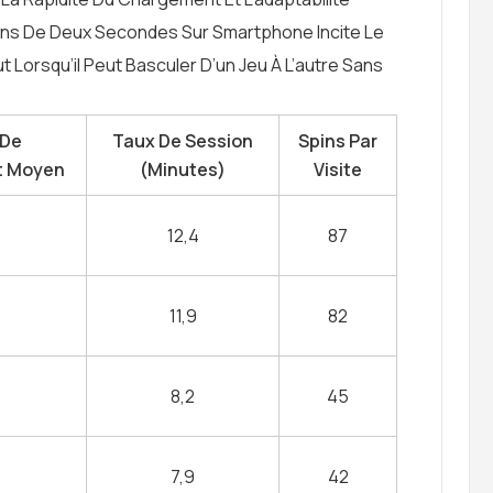
oins De Deux Secondes Sur Smartphone Incite Le
 Lorsqu’il Peut Basculer D’un Jeu À L’autre Sans
 De
Taux De Session
Spins Par
t Moyen
(minutes)
Visite
12,4
87
11,9
82
8,2
45
7,9
42