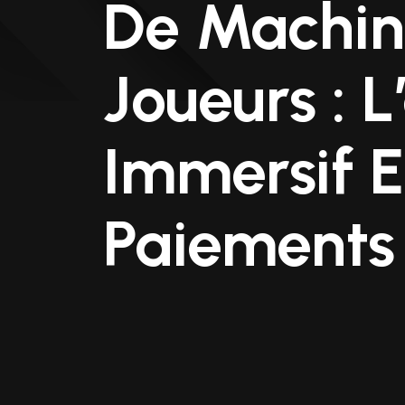
De Machin
Joueurs : 
Immersif E
Paiements