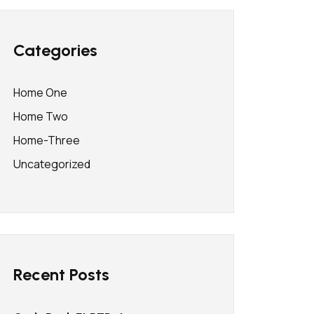
Categories
Home One
Home Two
Home-Three
Uncategorized
Recent Posts