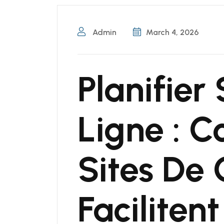
Admin
March 4, 2026
Planifier
Ligne : 
Sites De 
Facilitent