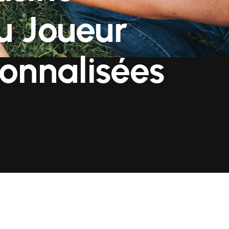
Du Joueur
onnalisées