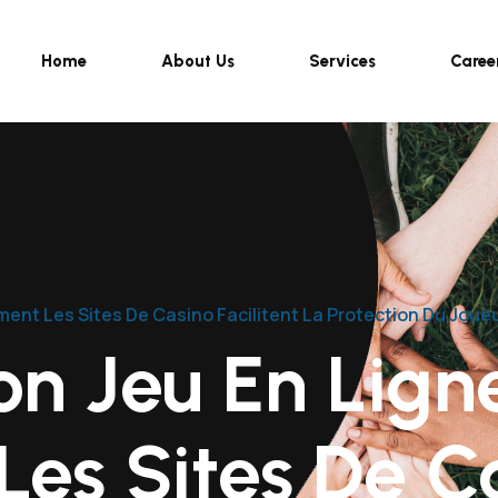
Home
About Us
Services
Caree
mment Les Sites De Casino Facilitent La Protection Du Jou
on Jeu En Ligne
es Sites De C