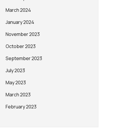
March 2024
January 2024
November 2023
October 2023
September 2023
July 2023
May 2023
March 2023
February 2023