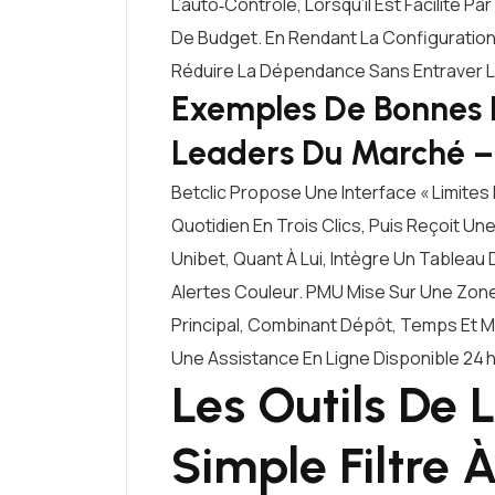
L’auto‑contrôle, Lorsqu’il Est Facilité 
De Budget. En Rendant La Configuration
Réduire La Dépendance Sans Entraver La
Exemples De Bonnes 
Leaders Du Marché –
Betclic Propose Une Interface « Limites
Quotidien En Trois Clics, Puis Reçoit Une
Unibet, Quant À Lui, Intègre Un Tablea
Alertes Couleur. PMU Mise Sur Une Zon
Principal, Combinant Dépôt, Temps Et M
Une Assistance En Ligne Disponible 24 H
Les Outils De L
Simple Filtre 