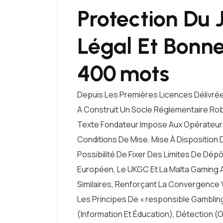
Protection Du 
Légal Et Bonne
400 Mots
Depuis Les Premières Licences Délivrées
A Construit Un Socle Réglementaire Rob
Texte Fondateur Impose Aux Opérateurs 
Conditions De Mise, Mise À Disposition D
Possibilité De Fixer Des Limites De Dép
Européen, Le UKGC Et La Malta Gaming A
Similaires, Renforçant La Convergence
Les Principes De « Responsible Gambling 
(information Et Éducation), Détection (ou