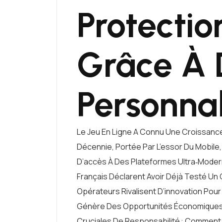
Protectio
Grâce À 
Personnal
Le Jeu En Ligne A Connu Une Croissance
Décennie, Portée Par L’essor Du Mobile, L
D’accès À Des Plateformes Ultra‑modern
Français Déclarent Avoir Déjà Testé Un C
Opérateurs Rivalisent D’innovation Pour
Génère Des Opportunités Économiques 
Cruciales De Responsabilité : Comment 