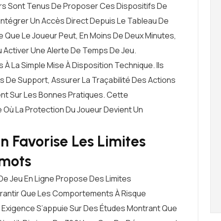
urs Sont Tenus De Proposer Ces Dispositifs De
’intégrer Un Accès Direct Depuis Le Tableau De
fie Que Le Joueur Peut, En Moins De Deux Minutes,
 Activer Une Alerte De Temps De Jeu.
 À La Simple Mise À Disposition Technique. Ils
 De Support, Assurer La Traçabilité Des Actions
t Sur Les Bonnes Pratiques. Cette
 Où La Protection Du Joueur Devient Un
on Favorise Les Limites
 Mots
 De Jeu En Ligne Propose Des Limites
Garantir Que Les Comportements À Risque
e Exigence S’appuie Sur Des Études Montrant Que