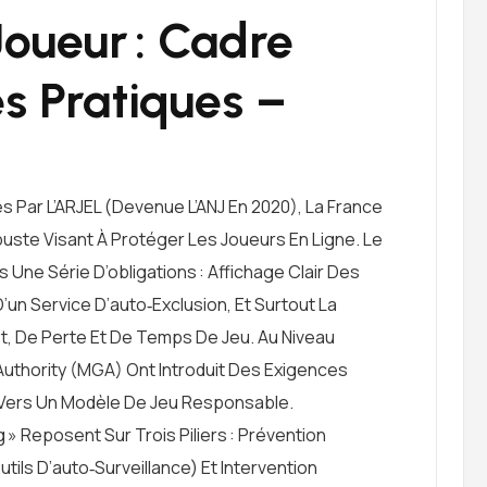
Joueur : Cadre
s Pratiques –
 Par L’ARJEL (devenue L’ANJ En 2020), La France
uste Visant À Protéger Les Joueurs En Ligne. Le
Une Série D’obligations : Affichage Clair Des
’un Service D’auto‑exclusion, Et Surtout La
ôt, De Perte Et De Temps De Jeu. Au Niveau
uthority (MGA) Ont Introduit Des Exigences
 Vers Un Modèle De Jeu Responsable.
» Reposent Sur Trois Piliers : Prévention
tils D’auto‑surveillance) Et Intervention