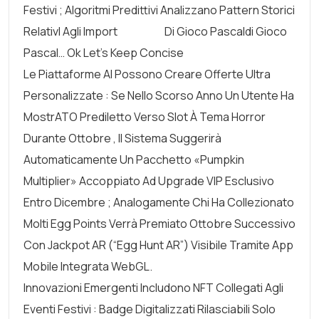
Festivi ; Algoritmi Predittivi Analizzano Pattern Storici
RelativI Agli Import​​​​​​​​​​​​​​​​​​​​​​​ ​ ​ ​ ​ ​ ​ ​ ​ ​ ​ ​ ​ ​ ​ ​ ​ ​ ​ ​ ​ ​ ​​​​​​​​​​​​​​​​​​​​​​​di Gioco Pascal­­­­­­­­­­­­­­­­­­­­­­­­­­­­­­­­­­­­­­­­­­­­­­­­­­di Gioco
Pascal… Ok Let’s Keep Concise
Le Piattaforme AI Possono Creare Offerte Ultra
Personalizzate : Se Nello Scorso Anno Un Utente Ha
MostrATO Prediletto Verso Slot À Tema Horror
Durante Ottobre , Il Sistema Suggerirà
Automaticamente Un Pacchetto «Pumpkin
Multiplier» Accoppiato Ad Upgrade VIP Esclusivo
Entro Dicembre ; Analogamente Chi Ha Collezionato
Molti Egg Points Verrà Premiato Ottobre Successivo
Con Jackpot AR (“Egg Hunt AR”) Visibile Tramite App
Mobile Integrata WebGL​.
Innovazioni Emergenti Includono NFT Collegati Agli
Eventi Festivi : Badge Digitalizzati Rilasciabili Solo