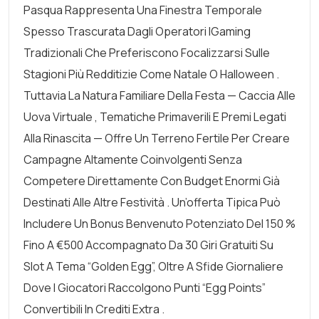
Pasqua Rappresenta Una Finestra Temporale
Spesso Trascurata Dagli Operatori IGaming
Tradizionali Che Preferiscono Focalizzarsi Sulle
Stagioni Più Redditizie Come Natale O Halloween .
Tuttavia La Natura Familiare Della Festa — Caccia Alle
Uova Virtuale , Tematiche Primaverili E Premi Legati
Alla Rinascita — Offre Un Terreno Fertile Per Creare
Campagne Altamente Coinvolgenti Senza
Competere Direttamente Con Budget Enormi Già
Destinati Alle Altre Festività . Un’offerta Tipica Può
Includere Un Bonus Benvenuto Potenziato Del 150 %
Fino A €500 Accompagnato Da 30 Giri Gratuiti Su
Slot A Tema “Golden Egg”, Oltre A Sfide Giornaliere
Dove I Giocatori Raccolgono Punti “Egg Points”
Convertibili In Crediti Extra .