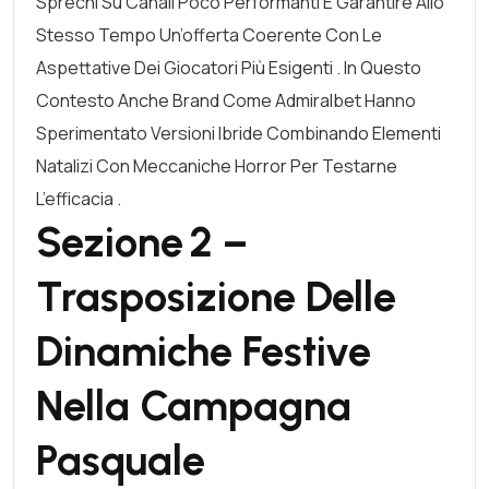
Sprechi Su Canali Poco Performanti E Garantire Allo
Stesso Tempo Un’offerta Coerente Con Le
Aspettative Dei Giocatori Più Esigenti . In Questo
Contesto Anche Brand Come Admiralbet Hanno
Sperimentato Versioni Ibride Combinando Elementi
Natalizi Con Meccaniche Horror Per Testarne
L’efficacia .
Sezione 2 –
Trasposizione Delle
Dinamiche Festive
Nella Campagna
Pasquale