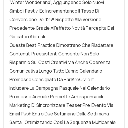
‘Winter Wonderland’, Aggiungendo Solo Nuovi
Simboli Festivi Ed Incrementando Il Tasso Di
Conversione Del 12 % Rispetto Alla Versione
Precedente Grazie All’effetto Novità Percepita Dai
Giocatori Abituali .
Queste Best‑practice Dimostrano Che Riadattare
Contenuti Preesistenti Consente Non Solo
Risparmio Sui Costi Creativi Ma Anche Coerenza
Comunicativa Lungo Tutto L’anno Calendario
Promosso Consigliato Da ParlAreCivile.It .
Includere La Campagna Pasquale Nel Calendario
Promosso Annuale Permette Ai Responsabili
Marketing Di Sincronizzare Teaser Pre‑evento Via
Email Push Entro Due Settimane Dalla Settimana
Santa , Ottimizzando Così La Sequenza Multicanale