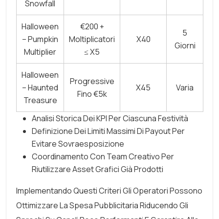
Snowfall
Halloween
€200 +
5
– Pumpkin
Moltiplicatori
X40
Giorni
Multiplier
≤ X5
Halloween
Progressive
– Haunted
X45
Varia
Fino €5k
Treasure
Analisi Storica Dei KPI Per Ciascuna Festività
Definizione Dei Limiti Massimi Di Payout Per
Evitare Sovraesposizione
Coordinamento Con Team Creativo Per
Riutilizzare Asset Grafici Già Prodotti
Implementando Questi Criteri Gli Operatori Possono
Ottimizzare La Spesa Pubblicitaria Riducendo Gli