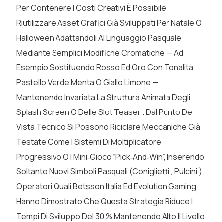
Per Contenere I Costi Creativi È Possibile
Riutilizzare Asset Grafici Già Sviluppati Per Natale O
Halloween Adattandoli Al Linguaggio Pasquale
Mediante Semplici Modifiche Cromatiche — Ad
Esempio Sostituendo Rosso Ed Oro Con Tonalità
Pastello Verde Menta O Giallo Limone —
Mantenendo Invariata La Struttura Animata Degli
Splash Screen O Delle Slot Teaser . Dal Punto De
Vista Tecnico Si Possono Riciclare Meccaniche Già
Testate Come I Sistemi Di Moltiplicatore
Progressivo O I Mini‑gioco “pick‑and‐win”, Inserendo
Soltanto Nuovi Simboli Pasquali (coniglietti , Pulcini ) .
Operatori Quali Betsson Italia Ed Evolution Gaming
Hanno Dimostrato Che Questa Strategia Riduce I
Tempi Di Sviluppo Del 30 % Mantenendo Alto Il Livello