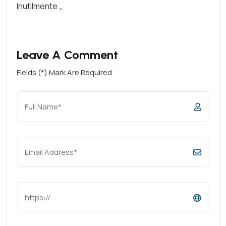
Inutilmente 。
Leave A Comment
Fields (*) Mark Are Required