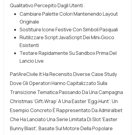
Qualitativo Percepito Dagli Utenti .
Cambiare Palette Colori Mantenendo Layout
Originale
Sostituire Icone Festive Con Simboli Pasquali
Riutilizzare Script JavaScript Dei Mini‑gioco
Esistenti
Testare Rapidamente Su Sandbox Prima Del
Lancio Live
ParlAreCivile.It Ha Recensito Diverse Case Study
Dove Gli Operatori Hanno Capitalizzato Sulla
Transizione Tematica Passando Da Una Campagna
Christmas ‘Gift‑Wrap’ A Una Easter ‘Egg‑Hunt’. Un
Esempio Concreto È Rappresentato Da Admiralbet
Che Ha Lanciato Una Serie Limitata Di Slot ‘Easter
Bunny Blast’, Basate Sul Motore Della Popolare