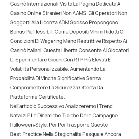
Casinò Internazionali, Visita La Pagina Dedicata A
Casino Online Stranieri Non AAMS
. Gli Operatori Non
Soggetti Alla Licenza ADM Spesso Propongono
Bonus Più Flessibili, Come Depositi Minimi Ridotti O
Condizioni Di Wagering Meno Restrittive Rispetto Ai
Casinò Italiani. Questa Libertà Consente Ai Giocatori
Di Sperimentare Giochi Con RTP Più Elevati E
Volatilità Personalizzabile, Aumentando La
Probabilità Di Vincite Significative Senza
Compromettere La Sicurezza Offerta Da
Piattaforme Certificate.
Nell’articolo Successivo Analizzeremo I Trend
Natalizi E Le Dinamiche Tipiche Delle Campagne
Halloween‑style, Per Poi Trasporre Queste
Best‑practice Nella Stagionalità Pasquale Ancora