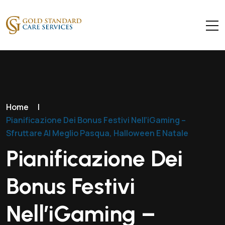
Home
|
Pianificazione Dei Bonus Festivi Nell’iGaming –
Sfruttare Al Meglio Pasqua, Halloween E Natale
Pianificazione Dei
Bonus Festivi
Nell’iGaming –