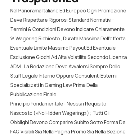
Nel Panorama Italiano Ed Europeo Ogni Promozione
Deve Rispettare Rigorosi Standard Normativi :
Termini & Condizioni Devono Indicare Chiaramente
% Wagering Richiesto , Durata Massima Dell’offerta ,
Eventuale Limite Massimo Payout Ed Eventuale
Esclusione Giochi Ad Alta Volatilità Secondo Licenza
ADM . La Redazione Deve Avvalersi Sempre Dello
Staff Legale Interno Oppure Consulenti Esterni
Specializzati In Gaming Law Prima Della
Pubblicazione Finale .
Principio Fondamentale : Nessun Requisito
Nascosto («no Hidden Wagering») ; Tutti Gli
Obblighi Devono Comparire Subito Sotto Forma De
FAQ Visibili Sia Nella Pagina Promo Sia Nella Sezione