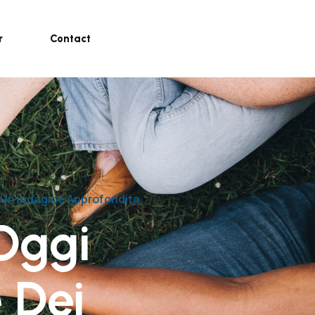
r
Contact
– Un’indagine Approfondita
 Oggi
 Dei