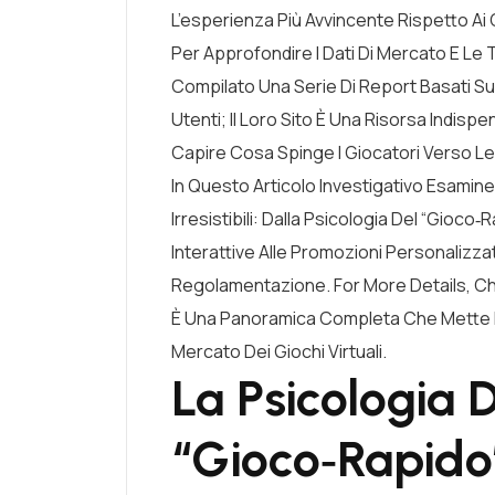
L’esperienza Più Avvincente Rispetto Ai 
Per Approfondire I Dati Di Mercato E Le
Compilato Una Serie Di Report Basati Su 
Utenti; Il Loro Sito È Una Risorsa Indis
Capire Cosa Spinge I Giocatori Verso Le 
In Questo Articolo Investigativo Esamin
Irresistibili: Dalla Psicologia Del “gioco
Interattive Alle Promozioni Personalizzat
Regolamentazione. For More Details, C
È Una Panoramica Completa Che Mette In
Mercato Dei Giochi Virtuali.
La Psicologia D
“gioco‑rapido