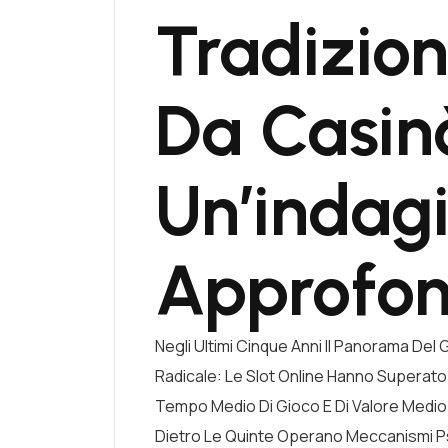
Tradizion
Da Casin
Un’indag
Approfon
Negli Ultimi Cinque Anni Il Panorama Del
Radicale: Le Slot Online Hanno Superato 
Tempo Medio Di Gioco E Di Valore Medi
Dietro Le Quinte Operano Meccanismi Ps