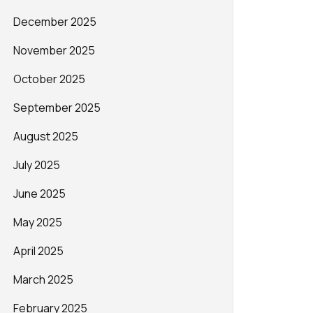
December 2025
November 2025
October 2025
September 2025
August 2025
July 2025
June 2025
May 2025
April 2025
March 2025
February 2025