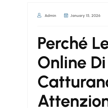
Admin
January 15, 2026
Perché Le
Online Di
Catturan
Attenzio