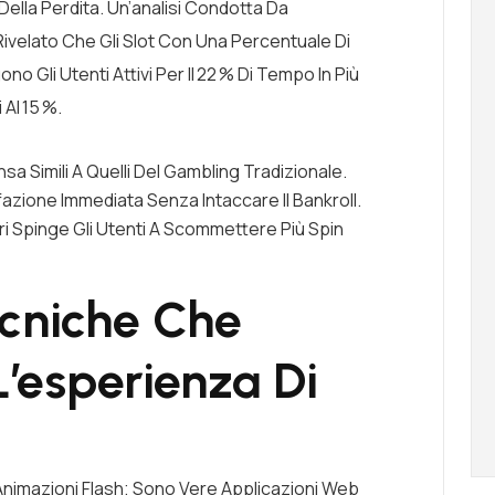
Della Perdita. Un’analisi Condotta Da
Rivelato Che Gli Slot Con Una Percentuale Di
o Gli Utenti Attivi Per Il 22 % Di Tempo In Più
 Al 15 %.
sa Simili A Quelli Del Gambling Tradizionale.
zione Immediata Senza Intaccare Il Bankroll.
ri Spinge Gli Utenti A Scommettere Più Spin
ecniche Che
L’esperienza Di
Animazioni Flash; Sono Vere Applicazioni Web