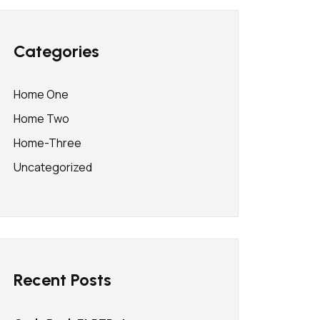
Categories
Home One
Home Two
Home-Three
Uncategorized
Recent Posts