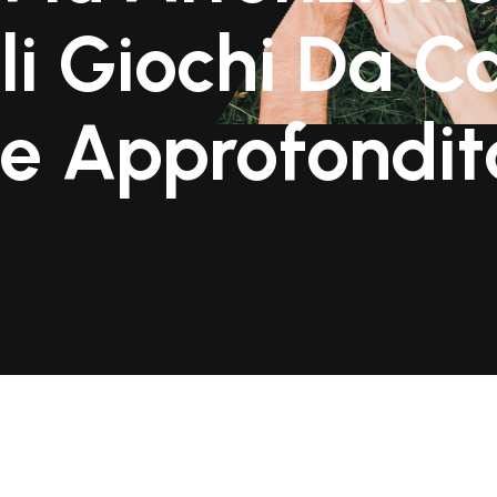
li Giochi Da C
ne Approfondit