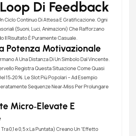
Loop Di Feedback
 Ciclo Continuo Di Attesa E Gratificazione. Ogni
nsoriali (suoni, Luci, Animazioni) Che Rafforzano
 Il Risultato È Puramente Casuale.
ua Potenza Motivazionale
i Fermano A Una Distanza Di Un Simbolo Dal Vincente.
Cervello Registra Questa Situazione Come Quasi
l 15‑20 %. Le Slot Più Popolari – Ad Esempio
iberatamente Sequenze Near‑miss Per Prolungare
te Micro‑elevate E
e
Tra 0,1 E 0,5 X La Puntata) Creano Un “effetto