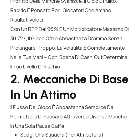
Profitto Della Manche Svanisce. Il Ciclo È Pulito,
Rapido E Pensato Per I Giocatori Che Amano
Risultati Veloci.
Con Un RTP Del 96 % E Un Moltiplicatore Massimo Di
30.72 ×, Il Gioco Offre Abbastanza Dramma Senza
Prolungarsi Troppo. La Volatilità È Completamente
Nelle Tue Mani – Ogni Scelta Di Cash‑out Determina
Il Tuo Livello Di Rischio.
2. Meccaniche Di Base
In Un Attimo
Il Flusso Del Gioco È Abbastanza Semplice Da
Permetterti Di Passare Attraverso Diverse Manche
In Una Sola Pausa Caffè:
Scegli Una Squadra (per Atmosfera).