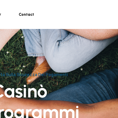
r
Contact
rta Sulla Sicurezza Dei Pagamenti
Casinò
 Programmi