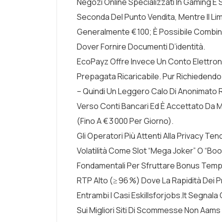
Negozi Online Specializzati In Gaming E 
Seconda Del Punto Vendita, Mentre Il Li
Generalmente € 100; È Possibile Combin
Dover Fornire Documenti D’identità.
EcoPayz Offre Invece Un Conto Elettron
Prepagata Ricaricabile. Pur Richiedendo
– Quindi Un Leggero Calo Di Anonimato R
Verso Conti Bancari Ed È Accettato Da Mol
(fino A € 3 000 Per Giorno).
Gli Operatori Più Attenti Alla Privacy 
Volatilità Come Slot “Mega Joker” O “Boo
Fondamentali Per Sfruttare Bonus Tempor
RTP Alto (≥ 96 %) Dove La Rapidità Dei Pre
Entrambi I Casi Eskillsforjobs.It Segna
Sui Migliori Siti Di Scommesse Non Aams 