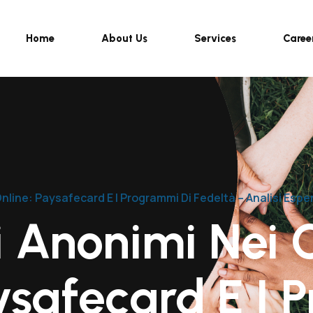
Home
About Us
Services
Caree
line: Paysafecard E I Programmi Di Fedeltà – Analisi Espe
 Anonimi Nei 
ysafecard E I