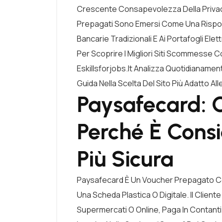
Crescente Consapevolezza Della Privac
Prepagati Sono Emersi Come Una Rispost
Bancarie Tradizionali E Ai Portafogli Elet
Per Scoprire I Migliori
Siti Scommesse
Co
Eskillsforjobs.It Analizza Quotidianame
Guida Nella Scelta Del Sito Più Adatto A
Paysafecard: 
Perché È Consi
Più Sicura
Paysafecard È Un Voucher Prepagato Cos
Una Scheda Plastica O Digitale. Il Client
Supermercati O Online, Paga In Contanti