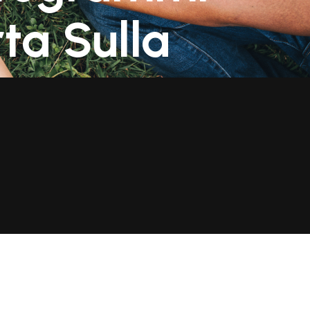
rta Sulla