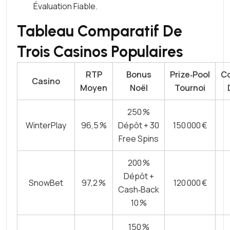
Évaluation Fiable.
Tableau Comparatif De
Trois Casinos Populaires
RTP
Bonus
Prize‑pool
Co
Casino
Moyen
Noël
Tournoi
250 %
WinterPlay
96,5 %
Dépôt + 30
150 000 €
Free Spins
200 %
Dépôt +
SnowBet
97,2 %
120 000 €
Cash‑back
10 %
150 %