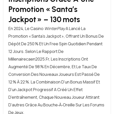
Promotion « Santa’s
Jackpot » – 130 Mots
En 2024, Le Casino
WinterPlay
A Lancé La
Promotion « Santa’s Jackpot », Offrant Un Bonus De
Dépôt De 250 % Et Un Free Spin Quotidien Pendant
12 Jours. Selon Le Rapport De
Millenairecaen2025.Fr, Les Inscriptions Ont
Augmenté De 98 % En Décembre, Et Le Taux De
Conversion Des Nouveaux Joueurs Est Passé De
12 % À 22 %. La Combinaison D’un Bonus Massif Et
D’un Jackpot Progressif A Créé Un Effet
D’entraînement, Chaque Nouveau Joueur Attirant
D’autres Grâce Au Bouche‑à‑oreille Sur Les Forums
De Jeux.