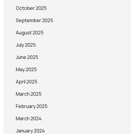
October 2025
September 2025
August 2025
July 2025
June 2025
May 2025
April 2025
March 2025
February 2025
March 2024
January 2024