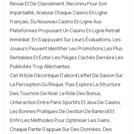
Revue Et De Classement, Reconnu Pour Son
Impartialité, Analyse Chaque Casino En Ligne
Français, Du Nouveau Casino En Ligne Aux
Plateformes Proposant Un Casino En Ligne Retrait
Immédiat. En S’appuyant Sur Leurs Évaluations, Les
Joueurs Peuvent Identifier Les Promotions Les Plus
Rentables Et Éviter Les Pièges Cachés Derrière Les
Publicités Trop Alléchantes.
Cet Article Décortique D’abord L’effet De Saison Sur
La Perception Du Risque, Puis Explore La Structure
Des Tournois De Noël, Le Rôle Des Bonus,
L’interaction Entre Paris Sportifs Et Jeux De Casino,
Les Bonnes Pratiques De Gestion De Bankroll Et
Enfin Les Méthodes Pour Optimiser Les Gains.
Chaque Partie S’appuie Sur Des Données, Des