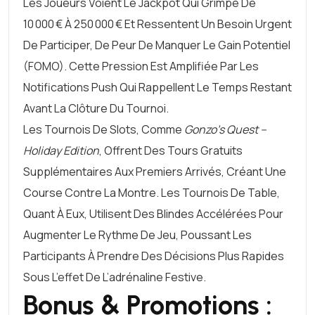
Les Joueurs Voient Le Jackpot Qui Grimpe De
10 000 € À 250 000 € Et Ressentent Un Besoin Urgent
De Participer, De Peur De Manquer Le Gain Potentiel
(FOMO). Cette Pression Est Amplifiée Par Les
Notifications Push Qui Rappellent Le Temps Restant
Avant La Clôture Du Tournoi.
Les Tournois De Slots, Comme
Gonzo’s Quest –
Holiday Edition
, Offrent Des Tours Gratuits
Supplémentaires Aux Premiers Arrivés, Créant Une
Course Contre La Montre. Les Tournois De Table,
Quant À Eux, Utilisent Des Blindes Accélérées Pour
Augmenter Le Rythme De Jeu, Poussant Les
Participants À Prendre Des Décisions Plus Rapides
Sous L’effet De L’adrénaline Festive.
Bonus & Promotions :