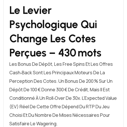
Le Levier
Psychologique Qui
Change Les Cotes
Perçues – 430 Mots
Les Bonus De Dépôt, Les Free Spins Et Les Offres
Cash‑back Sont Les Principaux Moteurs De La
Perception Des Cotes. Un Bonus De 200 % Sur Un
Dépôt De 100 € Donne 300 € De Crédit, Mais Il Est
Conditionné À Un Roll‑over De 30x. L’Expected Value
(EV) Réel De Cette Offre Dépend Du RTP Du Jeu
Choisi Et Du Nombre De Mises Nécessaires Pour
Satisfaire Le Wagering.