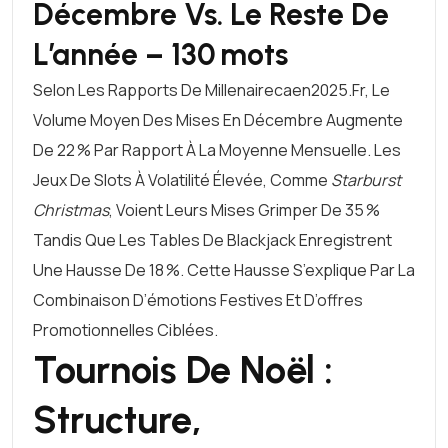
Décembre Vs. Le Reste De
L’année – 130 Mots
Selon Les Rapports De Millenairecaen2025.Fr, Le
Volume Moyen Des Mises En Décembre Augmente
De 22 % Par Rapport À La Moyenne Mensuelle. Les
Jeux De Slots À Volatilité Élevée, Comme
Starburst
Christmas
, Voient Leurs Mises Grimper De 35 %
Tandis Que Les Tables De Blackjack Enregistrent
Une Hausse De 18 %. Cette Hausse S’explique Par La
Combinaison D’émotions Festives Et D’offres
Promotionnelles Ciblées.
Tournois De Noël :
Structure,