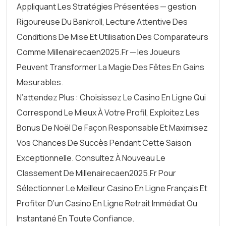
Appliquant Les Stratégies Présentées — Gestion
Rigoureuse Du Bankroll, Lecture Attentive Des
Conditions De Mise Et Utilisation Des Comparateurs
Comme Millenairecaen2025.Fr — Les Joueurs
Peuvent Transformer La Magie Des Fêtes En Gains
Mesurables.
N’attendez Plus : Choisissez Le Casino En Ligne Qui
Correspond Le Mieux À Votre Profil, Exploitez Les
Bonus De Noël De Façon Responsable Et Maximisez
Vos Chances De Succès Pendant Cette Saison
Exceptionnelle. Consultez À Nouveau Le
Classement De Millenairecaen2025.Fr Pour
Sélectionner Le Meilleur Casino En Ligne Français Et
Profiter D’un Casino En Ligne Retrait Immédiat Ou
Instantané En Toute Confiance.