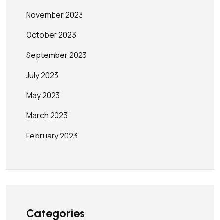
November 2023
October 2023
September 2023
July 2023
May 2023
March 2023
February 2023
Categories