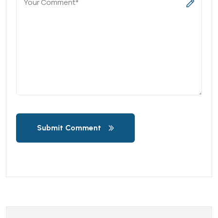
Submit Comment