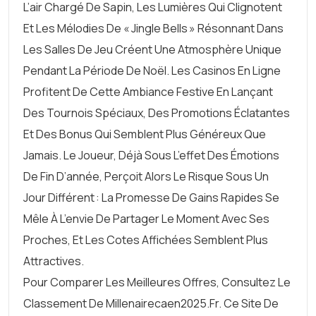
L’air Chargé De Sapin, Les Lumières Qui Clignotent
Et Les Mélodies De « Jingle Bells » Résonnant Dans
Les Salles De Jeu Créent Une Atmosphère Unique
Pendant La Période De Noël. Les Casinos En Ligne
Profitent De Cette Ambiance Festive En Lançant
Des Tournois Spéciaux, Des Promotions Éclatantes
Et Des Bonus Qui Semblent Plus Généreux Que
Jamais. Le Joueur, Déjà Sous L’effet Des Émotions
De Fin D’année, Perçoit Alors Le Risque Sous Un
Jour Différent : La Promesse De Gains Rapides Se
Mêle À L’envie De Partager Le Moment Avec Ses
Proches, Et Les Cotes Affichées Semblent Plus
Attractives.
Pour Comparer Les Meilleures Offres, Consultez Le
Classement De
Millenairecaen2025.Fr
. Ce Site De