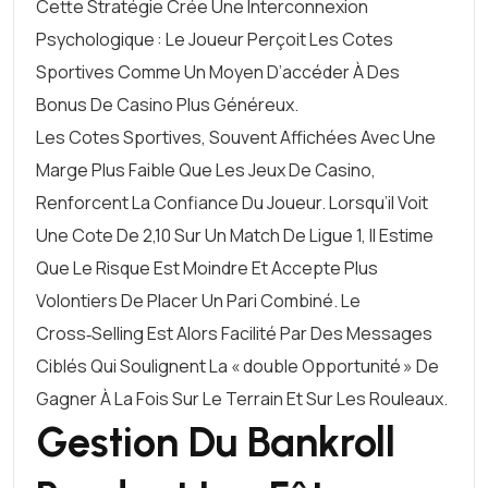
Cette Stratégie Crée Une Interconnexion
Psychologique : Le Joueur Perçoit Les Cotes
Sportives Comme Un Moyen D’accéder À Des
Bonus De Casino Plus Généreux.
Les Cotes Sportives, Souvent Affichées Avec Une
Marge Plus Faible Que Les Jeux De Casino,
Renforcent La Confiance Du Joueur. Lorsqu’il Voit
Une Cote De 2,10 Sur Un Match De Ligue 1, Il Estime
Que Le Risque Est Moindre Et Accepte Plus
Volontiers De Placer Un Pari Combiné. Le
Cross‑selling Est Alors Facilité Par Des Messages
Ciblés Qui Soulignent La « Double Opportunité » De
Gagner À La Fois Sur Le Terrain Et Sur Les Rouleaux.
Gestion Du Bankroll