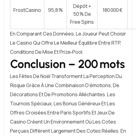
Dépôt +
FrostCasino
95,8 %
180 000 €
50 % De
Free Spins
En Comparant Ces Données, Le Joueur Peut Choisir
Le Casino Qui Offre Le Meilleur Équilibre Entre RTP,
Conditions De Mise Et Prize‑pool.
Conclusion – 200 Mots
Les Fêtes De Noël Transforment La Perception Du
Risque Grâce À Une Combinaison D’émotions, De
Décorations Et De Promotions Alléchantes. Les
Tournois Spéciaux, Les Bonus Généreux Et Les
Offres Croisées Entre Paris Sportifs Et Jeux De
Casino Créent Un Environnement Où Les Cotes
Perçues Diffèrent Largement Des Cotes Réelles. En