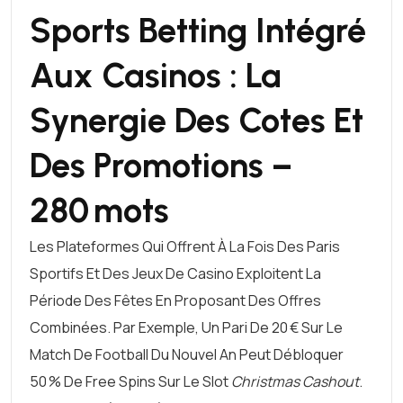
Sports Betting Intégré
Aux Casinos : La
Synergie Des Cotes Et
Des Promotions –
280 Mots
Les Plateformes Qui Offrent À La Fois Des Paris
Sportifs Et Des Jeux De Casino Exploitent La
Période Des Fêtes En Proposant Des Offres
Combinées. Par Exemple, Un Pari De 20 € Sur Le
Match De Football Du Nouvel An Peut Débloquer
50 % De Free Spins Sur Le Slot
Christmas Cashout
.