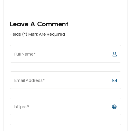
Leave A Comment
Fields (*) Mark Are Required