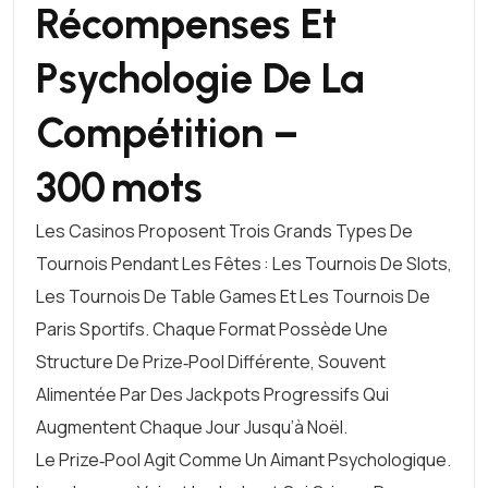
Récompenses Et
Psychologie De La
Compétition –
300 Mots
Les Casinos Proposent Trois Grands Types De
Tournois Pendant Les Fêtes : Les Tournois De Slots,
Les Tournois De Table Games Et Les Tournois De
Paris Sportifs. Chaque Format Possède Une
Structure De Prize‑pool Différente, Souvent
Alimentée Par Des Jackpots Progressifs Qui
Augmentent Chaque Jour Jusqu’à Noël.
Le Prize‑pool Agit Comme Un Aimant Psychologique.