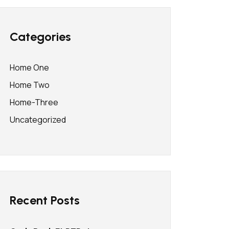
Categories
Home One
Home Two
Home-Three
Uncategorized
Recent Posts