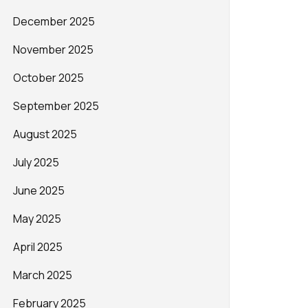
December 2025
November 2025
October 2025
September 2025
August 2025
July 2025
June 2025
May 2025
April 2025
March 2025
February 2025