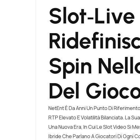
Slot‑Live
Ridefinis
Spin Nell
Del Gioc
NetEnt È Da Anni Un Punto Di Riferiment
RTP Elevato E Volatilità Bilanciata. La S
Una Nuova Era, In Cui Le Slot Video Si 
Ibride Che Parlano A Giocatori Di Ogni 