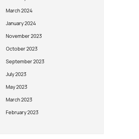
March 2024
January 2024
November 2023
October 2023
September 2023
July 2023
May 2023
March 2023
February 2023