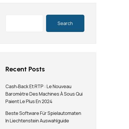
Search
Recent Posts
Cash‑back Et RTP : Le Nouveau
Baromètre Des Machines À Sous Qui
Paient Le Plus En 2024
Beste Software Für Spielautomaten
In Liechtenstein Auswahlguide