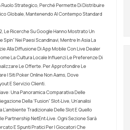
Ruolo Strategico, Perché Permette Di Distribuire
blico Globale, Mantenendo Al Contempo Standard
22, Le Ricerche Su Google Hanno Mostrato Un
e Spin” Nei Paesi Scandinavi, Mentre In Asia La
ie Alla Diffusione Di App Mobile Con Live Dealer
ome La Cultura Locale Influenzi Le Preferenze Di
alizzare Le Offerte. Per Approfondire Le
are I
Siti Poker Online Non Aams
, Dove
ut E Servizio Clienti.
Chiave: Una Panoramica Comparativa Delle
gazione Della “fusion” Slot‑Live, Un’analisi
ra L’ambiente Tradizionale Delle Slot E Quello
elle Partnership NetEnt‑Live. Ogni Sezione Sarà
rcato E Spunti Pratici Per I Giocatori Che