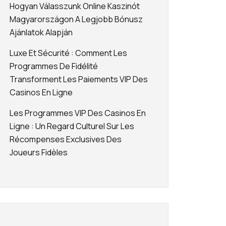
Hogyan Válasszunk Online Kaszinót
Magyarországon A Legjobb Bónusz
Ajánlatok Alapján
Luxe Et Sécurité : Comment Les
Programmes De Fidélité
Transforment Les Paiements VIP Des
Casinos En Ligne
Les Programmes VIP Des Casinos En
Ligne : Un Regard Culturel Sur Les
Récompenses Exclusives Des
Joueurs Fidèles