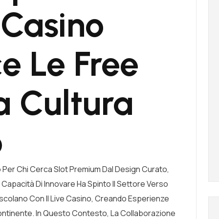
 Casino
ce Le Free
a Cultura
o
o Per Chi Cerca Slot Premium Dal Design Curato,
ua Capacità Di Innovare Ha Spinto Il Settore Verso
Mescolano Con Il Live Casino, Creando Esperienze
Continente. In Questo Contesto, La Collaborazione