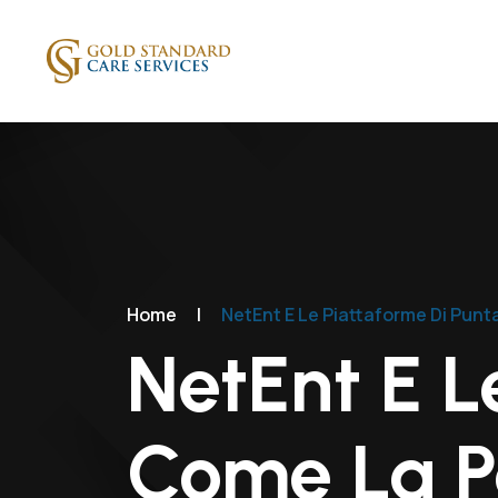
Home
|
NetEnt E Le Piattaforme Di Punt
NetEnt E L
Come La P