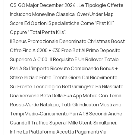
CS‑GO Major December 2024 . Le Tipologie Offerte
Includono Moneyline Classica, Over/under Map
Score Ed Opzioni Specialistiche Come “first Kill”
Oppure “total Penta Kills”.
Il Bonus Promozionale Denominato Christmas Boost
Offre Fino A €200 + €30 Free Bet Al Primo Deposito
Superiore A €100 . Il Requisito È Un Rollover Totale
Pari A 8x L’importo Ricevuto Combinando Bonus +
Stake Iniziale Entro Trenta Giorni Dal Ricevimento.
Sul Fronte Tecnologico BetGamingPro Ha Rilasciato
Una Versione Beta Della Sua App Mobile Con Tema
Rosso‐verde Natalizio; Tutti Gli Indicatori Mostrano
Tempi Medio‑caricamento Pari A 1,8 Secondi Anche
Quando Il Traffico Supera I Mille Utenti Simultanei.
Infine La Piattaforma Accetta Pagamenti Via