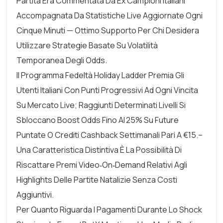
Partita Era Commentata Da Ex Campioni Italiani
Accompagnata Da Statistiche Live Aggiornate Ogni
Cinque Minuti — Ottimo Supporto Per Chi Desidera
Utilizzare Strategie Basate Su Volatilità
Temporanea Degli Odds.
Il Programma Fedeltà Holiday Ladder Premia Gli
Utenti Italiani Con Punti Progressivi Ad Ogni Vincita
Su Mercato Live; Raggiunti Determinati Livelli Si
Sbloccano Boost Odds Fino Al 25% Su Future
Puntate O Crediti Cash­back Settimanali Pari A €15.–
Una Caratteristica Distintiva È La Possibilità Di
Riscattare Premi Video‑on‑demand Relativi Agli
Highlights Delle Partite Natalizie Senza Costi
Aggiuntivi.
Per Quanto Riguarda I Pagamenti Durante Lo Shock