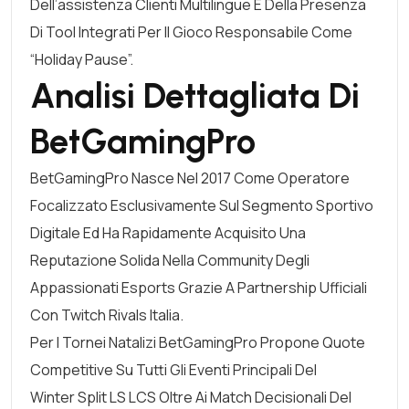
Dell’assistenza Clienti Multilingue E Della Presenza
Di Tool Integrati Per Il Gioco Responsabile Come
“Holiday Pause”.
Analisi Dettagliata Di
BetGamingPro
BetGamingPro Nasce Nel 2017 Come Operatore
Focalizzato Esclusivamente Sul Segmento Sportivo
Digitale Ed Ha Rapidamente Acquisito Una
Reputazione Solida Nella Community Degli
Appassionati Esports Grazie A Partnership Ufficiali
Con Twitch Rivals Italia.
Per I Tornei Natalizi BetGamingPro Propone Quote
Competitive Su Tutti Gli Eventi Principali Del
Winter Split LS LCS Oltre Ai Match Decisionali Del