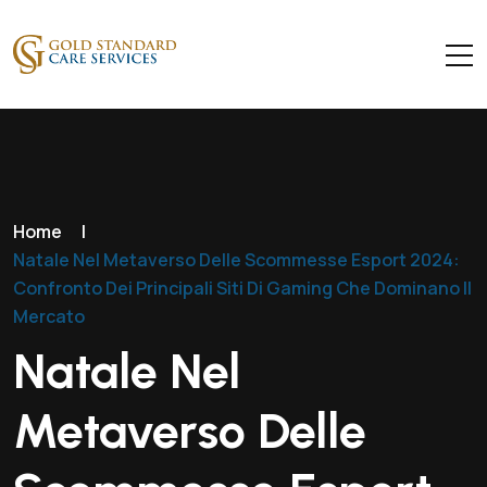
Home
|
Natale Nel Metaverso Delle Scommesse Esport 2024:
Confronto Dei Principali Siti Di Gaming Che Dominano Il
Mercato
Natale Nel
Metaverso Delle