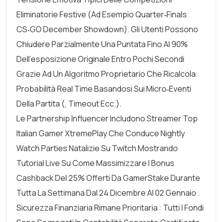
Eliminatorie Festive (ad Esempio Quarter‑finals
CS‑GO December Showdown). Gli Utenti Possono
Chiudere Parzialmente Una Puntata Fino Al 90%
Dell’esposizione Originale Entro Pochi Secondi
Grazie Ad Un Algoritmo Proprietario Che Ricalcola
Probabilità Real Time Basandosi Sui Micro‑eventi
Della Partita (
, Timeout Ecc.).
Le Partnership Influencer Includono Streamer Top
Italian Gamer XtremePlay Che Conduce Nightly
Watch Parties Natalizie Su Twitch Mostrando
Tutorial Live Su Come Massimizzare I Bonus
Cashback Del 25% Offerti Da GamerStake Durante
Tutta La Settimana Dal 24 Dicembre Al 02 Gennaio .
Sicurezza Finanziaria Rimane Prioritaria : Tutti I Fondi