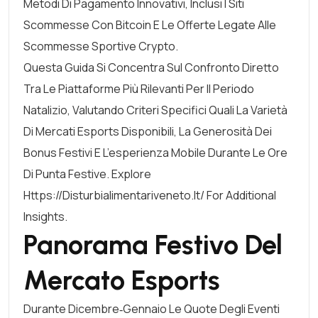
Metodi Di Pagamento Innovativi, Inclusi I Siti
Scommesse Con Bitcoin E Le Offerte Legate Alle
Scommesse Sportive Crypto.
Questa Guida Si Concentra Sul Confronto Diretto
Tra Le Piattaforme Più Rilevanti Per Il Periodo
Natalizio, Valutando Criteri Specifici Quali La Varietà
Di Mercati Esports Disponibili, La Generosità Dei
Bonus Festivi E L’esperienza Mobile Durante Le Ore
Di Punta Festive. Explore
Https://disturbialimentariveneto.it/
For Additional
Insights.
Panorama Festivo Del
Mercato Esports
Durante Dicembre‑gennaio Le Quote Degli Eventi