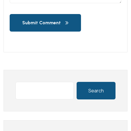
Submit Comment
Search