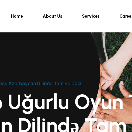
Home
About Us
Services
Caree
əsi: Azərbaycan Dilində Tam Bələdçi
ə Uğurlu Oyun 
 Dilində Tam 