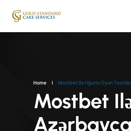
Home
|
Mostbet Ilə Uğurlu Oyun Təcrüb
Mostbet Il
Azərbaycan