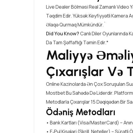
Live Dealer Bölməsi Real Zamanlı Video Ya
Təqdim Edir. Yüksək Keyfiyyətli Kamera Açı
Əlaqə Qurmaq Mümkündür.`
Did You Know?
Canlı Diler Oyunlarında Kar
Da Tam Şəffaflığı Təmin Edir.*
Maliyyə Əməliy
Çıxarışlar Və T
Online Kazinolarda Ən Çox Soruşulan Sua
Mostbet Bu Sahədə Də Liderdir. Platfor
Metodlarla Çıxarışlar 15 Dəqiqədən Bir Saa
Ödəniş Metodları
• Bank Kartları (Visa/MasterCard) – Anın
• E‑pul Kisələri (Skrill, Neteller) – Sürətli 