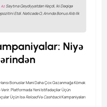
Saytına Qeydiyyatdan Keçdi, Iki Dəqiqə
 Az
pozitini Etdi. Nəticədə O, Anında Bonus Alıb Ilk
ampaniyalar: Niyə
lərindən
 “Hansı Bonuslar Məni Daha Çox Qazanmağa Kömək
erir. Platformada Yeni Istifadəçilər Üçün
çular Üçün Isə
Reload
Və
Cashback
Kampaniyaları