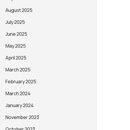
August 2025
July 2025
June 2025
May 2025
April 2025
March 2025
February 2025
March 2024
January 2024
November 2023
October 2023