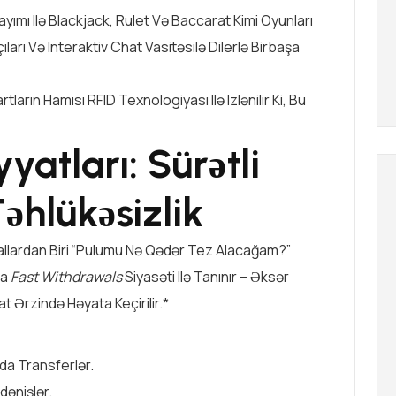
yımı Ilə Blackjack, Rulet Və Baccarat Kimi Oyunları
ları Və Interaktiv Chat Vasitəsilə Dilerlə Birbaşa
tların Hamısı RFID Texnologiyası Ilə Izlənilir Ki, Bu
yatları: Sürətli
əhlükəsizlik
llardan Biri “Pulumu Nə Qədər Tez Alacağam?”
ma
Fast Withdrawals
Siyasəti Ilə Tanınır – Əksər
t Ərzində Həyata Keçirilir.*
da Transferlər.
Ödənişlər.