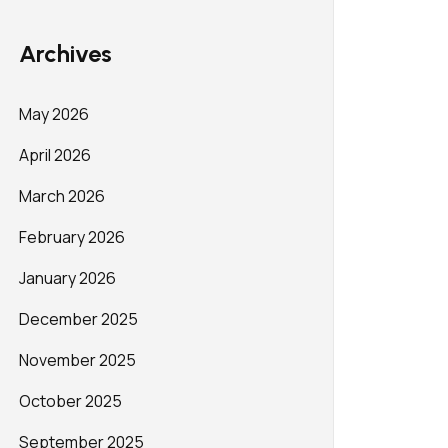
Archives
May 2026
April 2026
March 2026
February 2026
January 2026
December 2025
November 2025
October 2025
September 2025