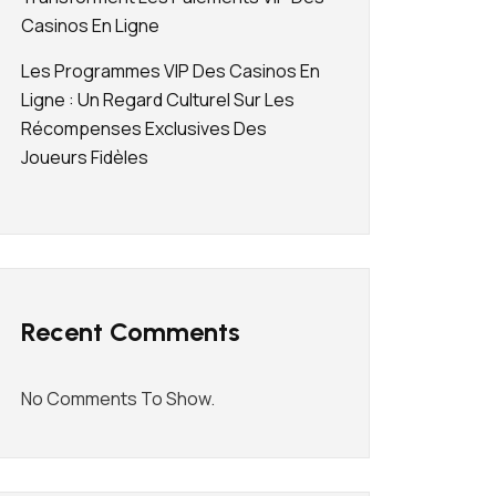
Casinos En Ligne
Les Programmes VIP Des Casinos En
Ligne : Un Regard Culturel Sur Les
Récompenses Exclusives Des
Joueurs Fidèles
Recent Comments
No Comments To Show.