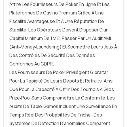
Attire Les Fournisseurs De Poker En Ligne Et Les
Plateformes De Casino Premium Grâce À Une
Fiscalité Avantageuse Et À Une Réputation De
Stabilité. Les Opérateurs Doivent Disposer D’un
Capital Minimum De 1 M £, Passer Par Un Audit AML
(Anti‑Money‑Laundering) Et Soumettre Leurs Jeux À
Des Contrôles De Sécurité Des Données
Conformes Au GDPR.
Les Fournisseurs De Poker Privilégient Gibraltar
Pour La Rapidité De Leurs Dépôts Et Retraits, Ainsi
Que Pour La Capacité À Offrir Des Tournois À Gros
Prize‑pool Sans Compromettre La Conformité. Les
Audits De Table‑games Incluent Une Surveillance En
Temps Réel Des Probabilités De Triche : Des
Systèmes De Détection D’anomalies Comparent