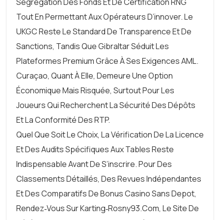
Ségrégation Des Fonds Et De Certification RNG
Tout En Permettant Aux Opérateurs D’innover. Le
UKGC Reste Le Standard De Transparence Et De
Sanctions, Tandis Que Gibraltar Séduit Les
Plateformes Premium Grâce À Ses Exigences AML.
Curaçao, Quant À Elle, Demeure Une Option
Économique Mais Risquée, Surtout Pour Les
Joueurs Qui Recherchent La Sécurité Des Dépôts
Et La Conformité Des RTP.
Quel Que Soit Le Choix, La Vérification De La Licence
Et Des Audits Spécifiques Aux Tables Reste
Indispensable Avant De S’inscrire. Pour Des
Classements Détaillés, Des Revues Indépendantes
Et Des Comparatifs De Bonus Casino Sans Depot,
Rendez‑vous Sur Karting‑Rosny93.Com, Le Site De