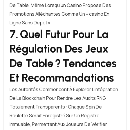
De Table, Même Lorsqu’un Casino Propose Des
Promotions Alléchantes Comme Un « Casino En
Ligne Sans Depot ».
7. Quel Futur Pour La
Régulation Des Jeux
De Table ? Tendances
Et Recommandations
Les Autorités Commencent À Explorer L’intégration
De La Blockchain Pour Rendre Les Audits RNG
Totalement Transparents : Chaque Spin De
Roulette Serait Enregistré Sur Un Registre
Immuable, Permettant Aux Joueurs De Vérifier