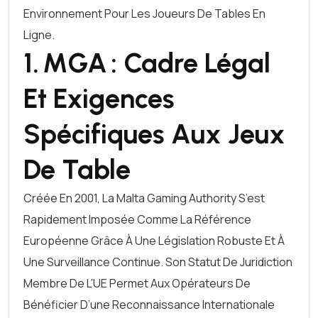
Environnement Pour Les Joueurs De Tables En
Ligne.
1. MGA : Cadre Légal
Et Exigences
Spécifiques Aux Jeux
De Table
Créée En 2001, La Malta Gaming Authority S’est
Rapidement Imposée Comme La Référence
Européenne Grâce À Une Législation Robuste Et À
Une Surveillance Continue. Son Statut De Juridiction
Membre De L’UE Permet Aux Opérateurs De
Bénéficier D’une Reconnaissance Internationale