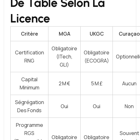
De Table Selon La
Licence
Critère
MGA
UKGC
Curaçao
Obligatoire
Certification
Obligatoire
(iTech,
Optionnel
RNG
(eCOGRA)
GLI)
Capital
2 M €
5 M £
Aucun
Minimum
Ségrégation
Oui
Oui
Non
Des Fonds
Programme
RGS
Souvent
Obligatoire
Obligatoire