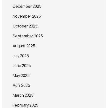
December 2025
November 2025
October 2025
September 2025
August 2025
July 2025
June 2025
May 2025
April 2025
March 2025
February 2025