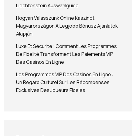
Liechtenstein Auswahlguide
Hogyan Válasszunk Online Kaszinót
Magyarországon A Legjobb Bónusz Ajánlatok
Alapján
Luxe Et Sécurité : Comment Les Programmes
De Fidélité Transforment Les Paiements VIP
Des Casinos En Ligne
Les Programmes VIP Des Casinos En Ligne :
Un Regard Culturel Sur Les Récompenses
Exclusives Des Joueurs Fidèles