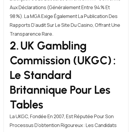
Aux Déclarations (généralement Entre 94 % Et
98 %). La MGA Exige Également La Publication Des
Rapports D’audit Sur Le Site Du Casino, Offrant Une
Transparence Rare.
2. UK Gambling
Commission (UKGC) :
Le Standard
Britannique Pour Les
Tables
La UKGC, Fondée En 2007, Est Réputée Pour Son
Processus D’obtention Rigoureux : Les Candidats