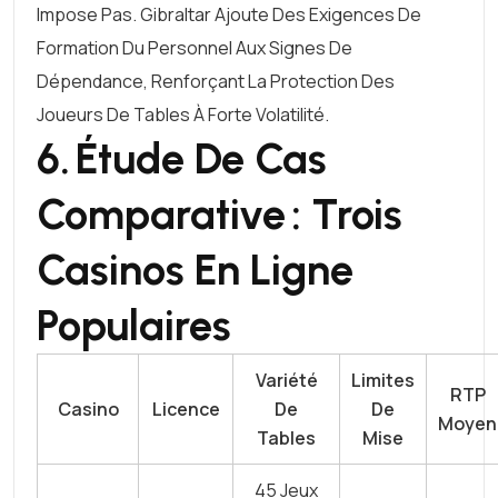
Impose Pas. Gibraltar Ajoute Des Exigences De
Formation Du Personnel Aux Signes De
Dépendance, Renforçant La Protection Des
Joueurs De Tables À Forte Volatilité.
6. Étude De Cas
Comparative : Trois
Casinos En Ligne
Populaires
Variété
Limites
RTP
Casino
Licence
De
De
Moyen
Tables
Mise
45 Jeux