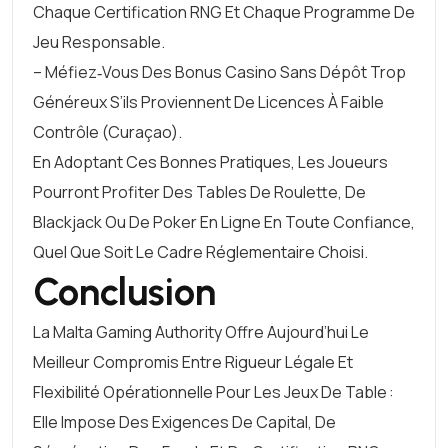
Chaque Certification RNG Et Chaque Programme De
Jeu Responsable.
– Méfiez‑vous Des Bonus Casino Sans Dépôt Trop
Généreux S’ils Proviennent De Licences À Faible
Contrôle (Curaçao).
En Adoptant Ces Bonnes Pratiques, Les Joueurs
Pourront Profiter Des Tables De Roulette, De
Blackjack Ou De Poker En Ligne En Toute Confiance,
Quel Que Soit Le Cadre Réglementaire Choisi.
Conclusion
La Malta Gaming Authority Offre Aujourd’hui Le
Meilleur Compromis Entre Rigueur Légale Et
Flexibilité Opérationnelle Pour Les Jeux De Table :
Elle Impose Des Exigences De Capital, De