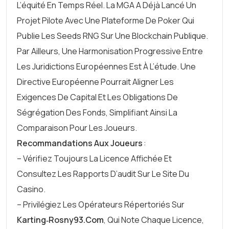
L’équité En Temps Réel. La MGA A Déjà Lancé Un
Projet Pilote Avec Une Plateforme De Poker Qui
Publie Les Seeds RNG Sur Une Blockchain Publique.
Par Ailleurs, Une Harmonisation Progressive Entre
Les Juridictions Européennes Est À L’étude. Une
Directive Européenne Pourrait Aligner Les
Exigences De Capital Et Les Obligations De
Ségrégation Des Fonds, Simplifiant Ainsi La
Comparaison Pour Les Joueurs.
Recommandations Aux Joueurs
:
– Vérifiez Toujours La Licence Affichée Et
Consultez Les Rapports D’audit Sur Le Site Du
Casino.
– Privilégiez Les Opérateurs Répertoriés Sur
Karting‑Rosny93.Com
, Qui Note Chaque Licence,