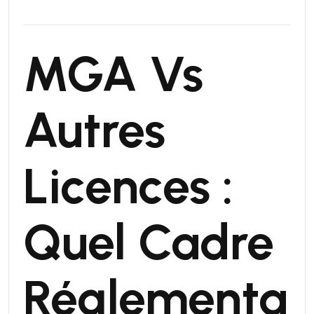
MGA Vs
Autres
Licences :
Quel Cadre
Réglementa