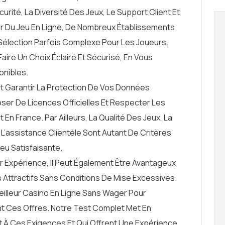
urité, La Diversité Des Jeux, Le Support Client Et
or Du Jeu En Ligne, De Nombreux Établissements
Sélection Parfois Complexe Pour Les Joueurs.
aire Un Choix Éclairé Et Sécurisé, En Vous
onibles.
ut Garantir La Protection De Vos Données
poser De Licences Officielles Et Respecter Les
n France. Par Ailleurs, La Qualité Des Jeux, La
 L’assistance Clientèle Sont Autant De Critères
eu Satisfaisante.
r Expérience, Il Peut Également Être Avantageux
 Attractifs Sans Conditions De Mise Excessives.
eilleur Casino En Ligne Sans Wager
Pour
t Ces Offres. Notre Test Complet Met En
 À Ces Exigences Et Qui Offrent Une Expérience