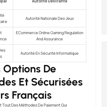
ipal
Autorité Délivrante
ité
Autorité Nationale Des Jeux
aire
t
ECommerce Online Gaming Regulation
ence
And Assurance
Des
Autorité En Sécurité Informatique
s
s Options De
des Et Sécurisées
rs Français
nt Tout Des Méthodes De Paiement Qui