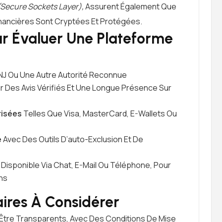
(Secure Sockets Layer),
Assurent Également Que
nancières Sont Cryptées Et Protégées.
ur Évaluer Une Plateforme
ANJ Ou Une Autre Autorité Reconnue
 Des Avis Vérifiés Et Une Longue Présence Sur
risées
Telles Que Visa, MasterCard, E-Wallets Ou
e
Avec Des Outils D’auto-Exclusion Et De
Disponible Via Chat, E-Mail Ou Téléphone, Pour
ns
ires À Considérer
 Être Transparents, Avec Des Conditions De Mise