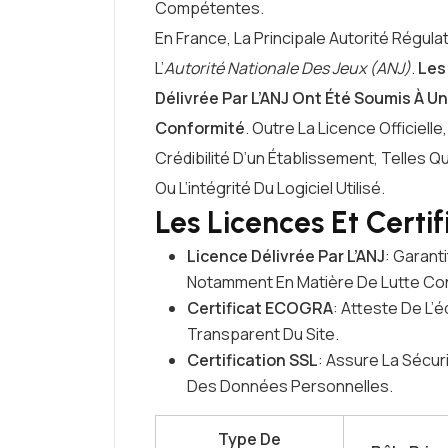
Compétentes.
En France, La Principale Autorité Régul
L’
Autorité Nationale Des Jeux (ANJ)
.
Les
Délivrée Par L’ANJ Ont Été Soumis À U
Conformité
. Outre La Licence Officiell
Crédibilité D’un Établissement, Telles
Ou L’intégrité Du Logiciel Utilisé.
Les Licences Et Certif
Licence Délivrée Par L’ANJ
: Garant
Notamment En Matière De Lutte Con
Certificat ECOGRA
: Atteste De L’
Transparent Du Site.
Certification SSL
: Assure La Sécur
Des Données Personnelles.
Type De