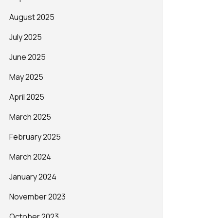
August 2025
July 2025
June 2025
May 2025
April 2025
March 2025
February 2025
March 2024
January 2024
November 2023
October 2023