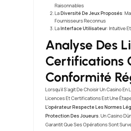
Raisonnables
La
Diversité De Jeux Proposés
: Ma
Fournisseurs Reconnus
La
Interface Utilisateur
: Intuitive
Analyse Des L
Certifications
Conformité Ré
Lorsqu’il S’agit De Choisir Un Casino En 
Licences Et Certifications Est Une Étape
L’opérateur Respecte Les Normes Léga
Protection Des Joueurs
. Un Casino Dû
Garantit Que Ses Opérations Sont Surve