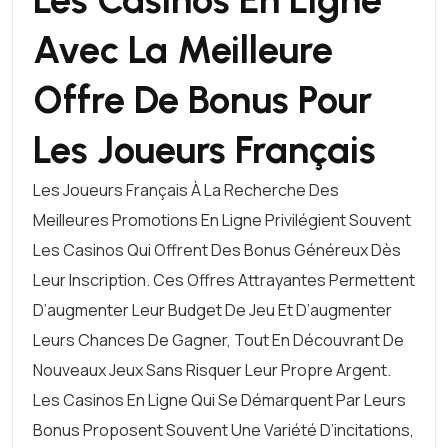
Les Casinos En Ligne
Avec La Meilleure
Offre De Bonus Pour
Les Joueurs Français
Les Joueurs Français À La Recherche Des
Meilleures Promotions En Ligne Privilégient Souvent
Les Casinos Qui Offrent Des Bonus Généreux Dès
Leur Inscription. Ces Offres Attrayantes Permettent
D’augmenter Leur Budget De Jeu Et D’augmenter
Leurs Chances De Gagner, Tout En Découvrant De
Nouveaux Jeux Sans Risquer Leur Propre Argent.
Les Casinos En Ligne Qui Se Démarquent Par Leurs
Bonus Proposent Souvent Une Variété D’incitations,