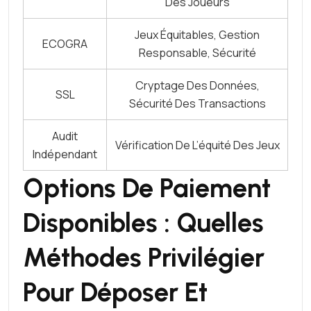
Des Joueurs
Jeux Équitables, Gestion
ECOGRA
Responsable, Sécurité
Cryptage Des Données,
SSL
Sécurité Des Transactions
Audit
Vérification De L’équité Des Jeux
Indépendant
Options De Paiement
Disponibles : Quelles
Méthodes Privilégier
Pour Déposer Et