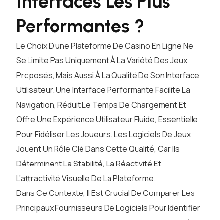
Interfaces Les Plus
Performantes ?
Le Choix D’une Plateforme De Casino En Ligne Ne
Se Limite Pas Uniquement À La Variété Des Jeux
Proposés, Mais Aussi À La Qualité De Son Interface
Utilisateur. Une Interface Performante Facilite La
Navigation, Réduit Le Temps De Chargement Et
Offre Une Expérience Utilisateur Fluide, Essentielle
Pour Fidéliser Les Joueurs. Les Logiciels De Jeux
Jouent Un Rôle Clé Dans Cette Qualité, Car Ils
Déterminent La Stabilité, La Réactivité Et
L’attractivité Visuelle De La Plateforme.
Dans Ce Contexte, Il Est Crucial De Comparer Les
Principaux Fournisseurs De Logiciels Pour Identifier