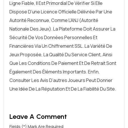
Ligne Fiable, Il Est Primordial De Vérifier Si Elle
Dispose D’une Licence Officielle Délivrée Par Une
Autorité Reconnue, Comme L’ANJ (Autorité
Nationale Des Jeux). La Plateforme Doit Assurer La
Sécurité De Vos Données Personnelles Et
Financières Via Un Chiffrement SSL. La Variété De
Jeux Proposée, La Qualité Du Service Client, Ainsi
Que Les Conditions De Paiement Et De Retrait Sont
Également Des Éléments Importants. Enfin,
Consulter Les Avis D’autres Joueurs Peut Donner
Une Idée De La Réputation Et De La Fiabilité Du Site.
Leave A Comment
Fields (*) Mark Are Required