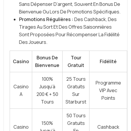
Sans Dépenser D’argent, Souvent En Bonus De
Bienvenue Ou Lors De Promotions Spécifiques.
Promotions Régulières :
Des Cashback, Des
Tirages Au Sort Et Des Offres Saisonnières
Sont Proposées Pour Récompenser La Fidélité
Des Joueurs.
Bonus De
Tour
Casino
Fidélité
Bienvenue
Gratuit
100%
25 Tours
Programme
Casino
Jusqu’à
Gratuits
VIP Avec
A
200 € + 50
Sur
Points
Tours
Starburst
50 Tours
150%
Gratuits
Casino
Cashback
Jusqu’à
En