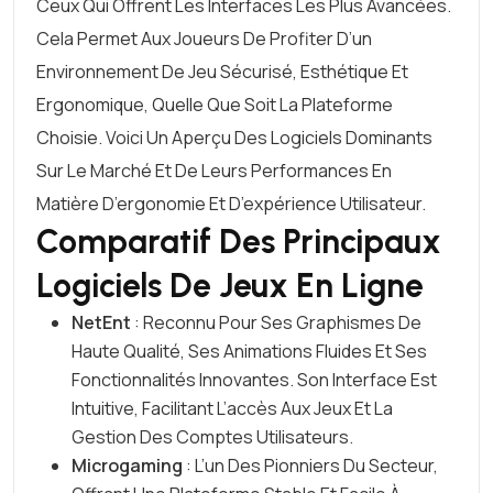
Ceux Qui Offrent Les Interfaces Les Plus Avancées.
Cela Permet Aux Joueurs De Profiter D’un
Environnement De Jeu Sécurisé, Esthétique Et
Ergonomique, Quelle Que Soit La Plateforme
Choisie. Voici Un Aperçu Des Logiciels Dominants
Sur Le Marché Et De Leurs Performances En
Matière D’ergonomie Et D’expérience Utilisateur.
Comparatif Des Principaux
Logiciels De Jeux En Ligne
NetEnt
: Reconnu Pour Ses Graphismes De
Haute Qualité, Ses Animations Fluides Et Ses
Fonctionnalités Innovantes. Son Interface Est
Intuitive, Facilitant L’accès Aux Jeux Et La
Gestion Des Comptes Utilisateurs.
Microgaming
: L’un Des Pionniers Du Secteur,