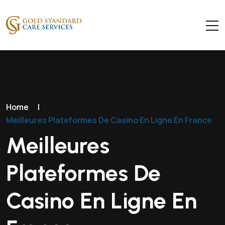
Home
|
Meilleures Plateformes De Casino En Ligne En France
Meilleures
Plateformes De
Casino En Ligne En