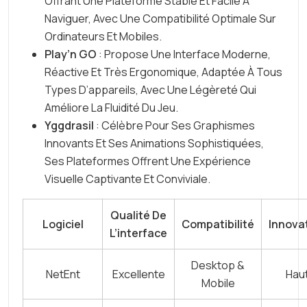
Offrant Une Plateforme Stable Et Facile À
Naviguer, Avec Une Compatibilité Optimale Sur
Ordinateurs Et Mobiles.
Play’n GO
: Propose Une Interface Moderne,
Réactive Et Très Ergonomique, Adaptée À Tous
Types D’appareils, Avec Une Légèreté Qui
Améliore La Fluidité Du Jeu.
Yggdrasil
: Célèbre Pour Ses Graphismes
Innovants Et Ses Animations Sophistiquées,
Ses Plateformes Offrent Une Expérience
Visuelle Captivante Et Conviviale.
Qualité De
Logiciel
Compatibilité
Innova
L’interface
Desktop &
NetEnt
Excellente
Hau
Mobile