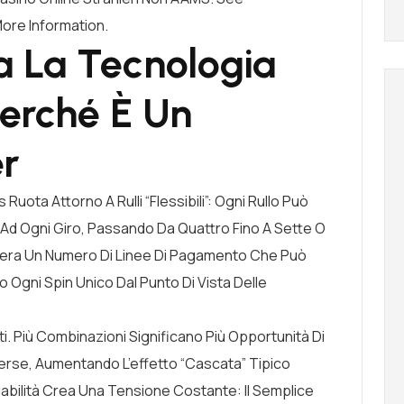
ore Information.
 La Tecnologia
erché È Un
r
ota Attorno A Rulli “flessibili”: Ogni Rullo Può
 Ad Ogni Giro, Passando Da Quattro Fino A Sette O
nera Un Numero Di Linee Di Pagamento Che Può
 Ogni Spin Unico Dal Punto Di Vista Delle
ti. Più Combinazioni Significano Più Opportunità Di
erse, Aumentando L’effetto “cascata” Tipico
 Variabilità Crea Una Tensione Costante: Il Semplice