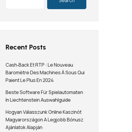
Search
Recent Posts
Cash‑back Et RTP : Le Nouveau
Baromètre Des Machines À Sous Qui
Paient Le Plus En 2024
Beste Software Für Spielautomaten
In Liechtenstein Auswahlguide
Hogyan Válasszunk Online Kaszinót
Magyarországon A Legjobb Bónusz
Ajánlatok Alapján