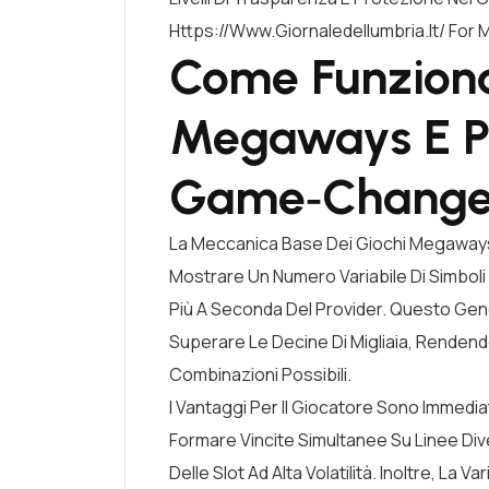
Https://www.giornaledellumbria.it/
For M
Come Funziona
Megaways E P
Game‑change
La Meccanica Base Dei Giochi Megaways Ru
Mostrare Un Numero Variabile Di Simboli
Più A Seconda Del Provider. Questo Ge
Superare Le Decine Di Migliaia, Rendendo
Combinazioni Possibili.
I Vantaggi Per Il Giocatore Sono Immedia
Formare Vincite Simultanee Su Linee Div
Delle Slot Ad Alta Volatilità. Inoltre, La