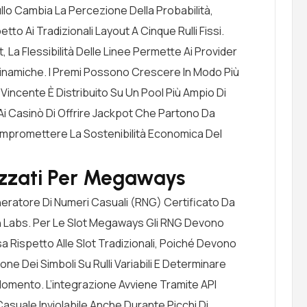
ullo Cambia La Percezione Della Probabilità,
to Ai Tradizionali Layout A Cinque Rulli Fissi.
, La Flessibilità Delle Linee Permette Ai Provider
Dinamiche. I Premi Possono Crescere In Modo Più
 Vincente È Distribuito Su Un Pool Più Ampio Di
i Casinò Di Offrire Jackpot Che Partono Da
Compromettere La Sostenibilità Economica Del
izzati Per Megaways
eneratore Di Numeri Casuali (RNG) Certificato Da
 Labs. Per Le Slot Megaways Gli RNG Devono
 Rispetto Alle Slot Tradizionali, Poiché Devono
e Dei Simboli Su Rulli Variabili E Determinare
 Momento. L’integrazione Avviene Tramite API
uale Inviolabile Anche Durante Picchi Di