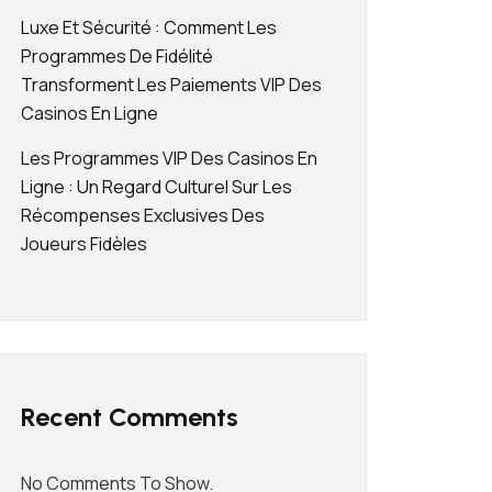
Luxe Et Sécurité : Comment Les
Programmes De Fidélité
Transforment Les Paiements VIP Des
Casinos En Ligne
Les Programmes VIP Des Casinos En
Ligne : Un Regard Culturel Sur Les
Récompenses Exclusives Des
Joueurs Fidèles
Recent Comments
No Comments To Show.