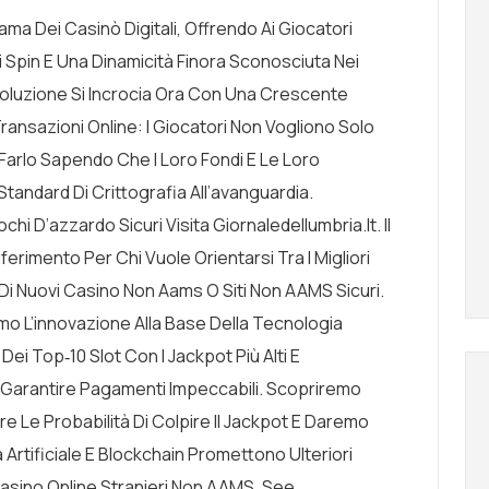
ma Dei Casinò Digitali, Offrendo Ai Giocatori
ni Spin E Una Dinamicità Finora Sconosciuta Nei
voluzione Si Incrocia Ora Con Una Crescente
ansazioni Online: I Giocatori Non Vogliono Solo
arlo Sapendo Che I Loro Fondi E Le Loro
Standard Di Crittografia All’avanguardia.
ochi D’azzardo Sicuri Visita
Giornaledellumbria.it
. Il
erimento Per Chi Vuole Orientarsi Tra I Migliori
Di Nuovi Casino Non Aams O Siti Non AAMS Sicuri.
mo L’innovazione Alla Base Della Tecnologia
i Top‑10 Slot Con I Jackpot Più Alti E
r Garantire Pagamenti Impeccabili. Scopriremo
e Le Probabilità Di Colpire Il Jackpot E Daremo
 Artificiale E Blockchain Promettono Ulteriori
Casino Online Stranieri Non AAMS. See