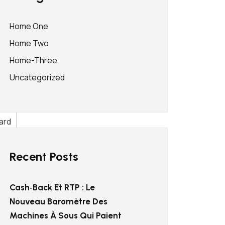
o
Home One
i
Home Two
Home-Three
,
Uncategorized
l
rte
ard
Recent Posts
,
Cash‑back Et RTP : Le
y
Nouveau Baromètre Des
Machines À Sous Qui Paient