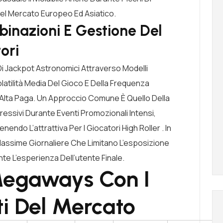
 Del Mercato Europeo Ed Asiatico.
binazioni E Gestione Del
ori
à Di Jackpot Astronomici Attraverso Modelli
tilità Media Del Gioco E Della Frequenza
 Alta Paga. Un Approccio Comune È Quello Della
ssivi Durante Eventi Promozionali Intensi,
endo L’attrattiva Per I Giocatori High Roller . In
Massime Giornaliere Che Limitano L’esposizione
te L’esperienza Dell’utente Finale.
 Megaways Con I
ti Del Mercato