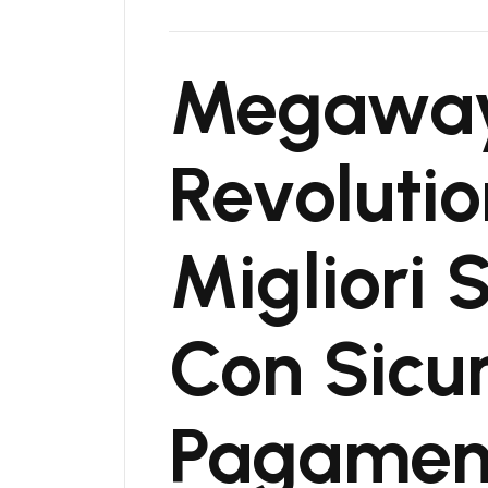
Megawa
Revolutio
Migliori 
Con Sicu
Pagamen