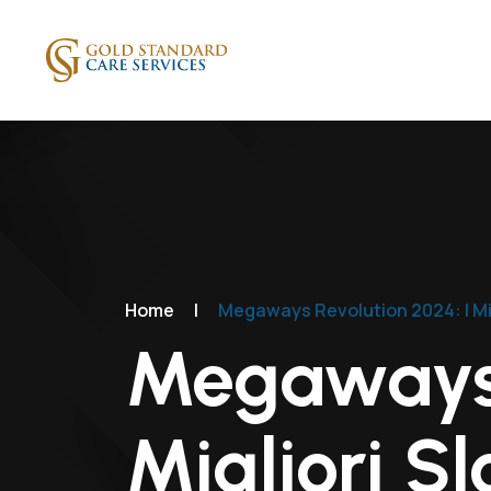
Home
|
Megaways Revolution 2024: I Mi
Megaways 
Migliori S