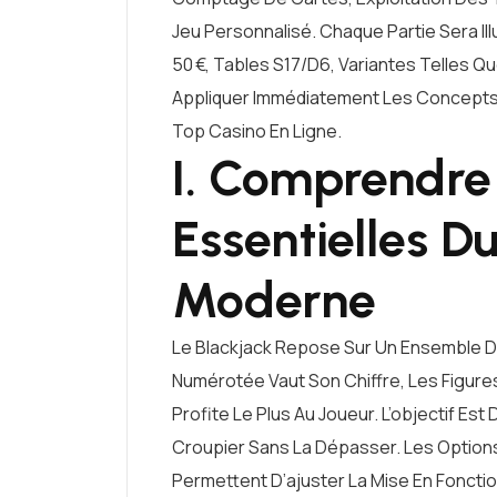
Jeu Personnalisé. Chaque Partie Sera I
50 €, Tables S17/D6, Variantes Telles Qu
Appliquer Immédiatement Les Concepts 
Top Casino En Ligne.
I. Comprendre
Essentielles D
Moderne
Le Blackjack Repose Sur Un Ensemble D
Numérotée Vaut Son Chiffre, Les Figures 
Profite Le Plus Au Joueur. L’objectif Es
Croupier Sans La Dépasser. Les Options 
Permettent D’ajuster La Mise En Foncti