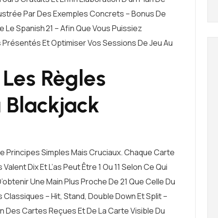
llustrée Par Des Exemples Concrets – Bonus De
e Le Spanish 21 – Afin Que Vous Puissiez
Présentés Et Optimiser Vos Sessions De Jeu Au
 Les Règles
u Blackjack
e Principes Simples Mais Cruciaux. Chaque Carte
Valent Dix Et L’as Peut Être 1 Ou 11 Selon Ce Qui
t D’obtenir Une Main Plus Proche De 21 Que Celle Du
Classiques – Hit, Stand, Double Down Et Split –
on Des Cartes Reçues Et De La Carte Visible Du