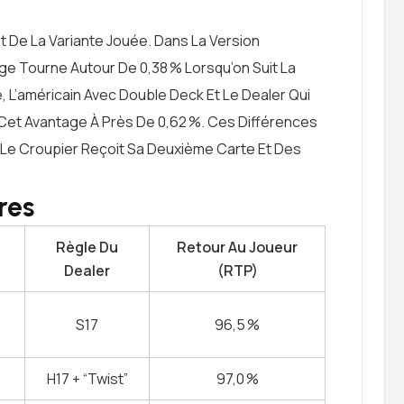
 De La Variante Jouée. Dans La Version
e Tourne Autour De 0,38 % Lorsqu’on Suit La
, L’américain Avec Double Deck Et Le Dealer Qui
Cet Avantage À Près De 0,62 %. Ces Différences
e Croupier Reçoit Sa Deuxième Carte Et Des
res
Règle Du
Retour Au Joueur
Dealer
(RTP)
S17
96,5 %
H17 + “twist”
97,0 %