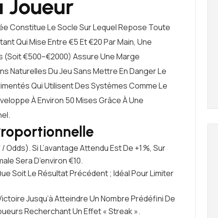
u Joueur
ée Constitue Le Socle Sur Lequel Repose Toute
ant Qui Mise Entre €5 Et €20 Par Main, Une
ses (soit €500–€2000) Assure Une Marge
ons Naturelles Du Jeu Sans Mettre En Danger Le
périmentés Qui Utilisent Des Systèmes Comme Le
Enveloppe À Environ 50 Mises Grâce À Une
el.
roportionnelle
EV / Odds). Si L’avantage Attendu Est De +1 %, Sur
male Sera D’environ €10.
ue Soit Le Résultat Précédent ; Idéal Pour Limiter
ictoire Jusqu’à Atteindre Un Nombre Prédéfini De
oueurs Recherchant Un Effet « Streak ».