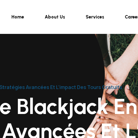
Home
About Us
Services
Caree
: Stratégies Avancées Et L’impact Des Tours Gratuits
Le Blackjack En
 Avancées Et 