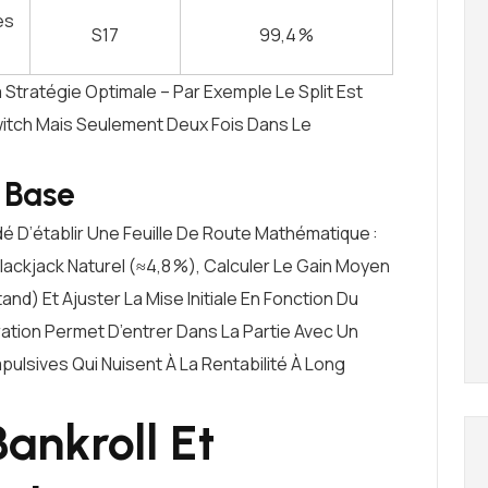
es
S17
99,4 %
Stratégie Optimale – Par Exemple Le Split Est
Switch Mais Seulement Deux Fois Dans Le
 Base
 D’établir Une Feuille De Route Mathématique :
lackjack Naturel (≈4,8 %), Calculer Le Gain Moyen
nd) Et Ajuster La Mise Initiale En Fonction Du
ation Permet D’entrer Dans La Partie Avec Un
mpulsives Qui Nuisent À La Rentabilité À Long
Bankroll Et