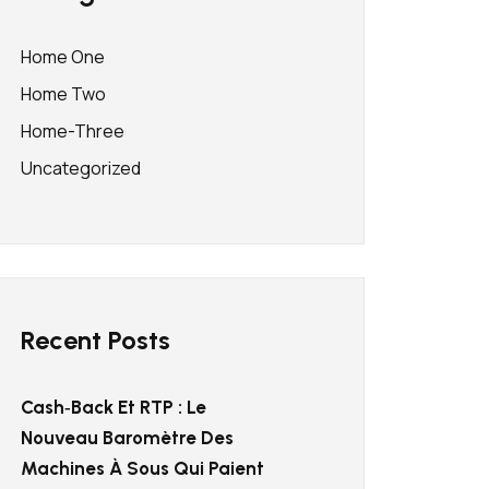
Home One
Home Two
Home-Three
Uncategorized
Recent Posts
Cash‑back Et RTP : Le
Nouveau Baromètre Des
Machines À Sous Qui Paient