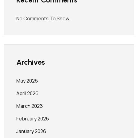
No Comments To Show.
Archives
May 2026
April 2026
March 2026
February 2026
January 2026