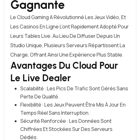
Gagnante
Le Cloud Gaming A Révolutionné Les Jeux Vidéo, Et
Les Casinos En Ligne L’ont Rapidement Adopté Pour
Leurs Tables Live. Au Lieu De Diffuser Depuis Un
Studio Unique, Plusieurs Serveurs Répartissent La
Charge, Offrant Ainsi Une Expérience Plus Stable.
Avantages Du Cloud Pour
Le Live Dealer
Scalabilité : Les Pics De Trafic Sont Gérés Sans
Perte De Qualité.
Flexibilité : Les Jeux Peuvent Être Mis À Jour En
Temps Réel Sans Interruption.
Sécurité Renforcée : Les Données Sont
Chiffrées Et Stockées Sur Des Serveurs
Dédiés.