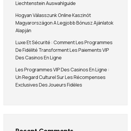
Liechtenstein Auswahlguide
Hogyan Válasszunk Online Kaszinót
Magyarországon A Legjobb Bónusz Ajánlatok
Alapján
Luxe Et Sécurité : Comment Les Programmes
De Fidélité Transforment Les Paiements VIP
Des Casinos En Ligne
Les Programmes VIP Des Casinos En Ligne :
Un Regard Culturel Sur Les Récompenses
Exclusives Des Joueurs Fidèles
Recent Comments