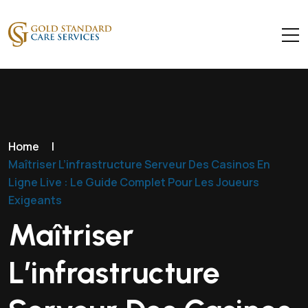
Home
|
Maîtriser L’infrastructure Serveur Des Casinos En
Ligne Live : Le Guide Complet Pour Les Joueurs
Exigeants
Maîtriser
L’infrastructure