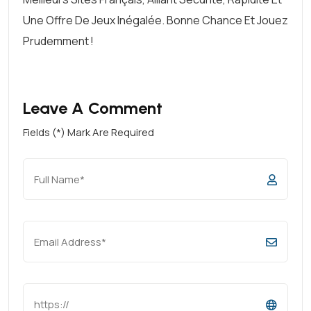
Une Offre De Jeux Inégalée. Bonne Chance Et Jouez
Prudemment !
Leave A Comment
Fields (*) Mark Are Required