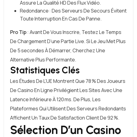
Assure La Qualité HD Des Flux Vidéo.
Redondance : Des Serveurs De Secours Évitent
Toute Interruption En Cas De Panne.
Pro Tip
: Avant De Vous Inscrire, Testez Le Temps
De Chargement D’une Partie Live. Si Le Jeu Met Plus
De 5 Secondes À Démarrer, Cherchez Une
Alternative Plus Performante.
Statistiques Clés
Les Études De L’UE Montrent Que 78 % Des Joueurs
De Casino En Ligne Privilégient Les Sites Avec Une
Latence Inférieure À 120 Ms. De Plus, Les
Plateformes Qui Utilisent Des Serveurs Redondants
Affichent Un Taux De Satisfaction Client De 92 %.
Sélection D’un Casino