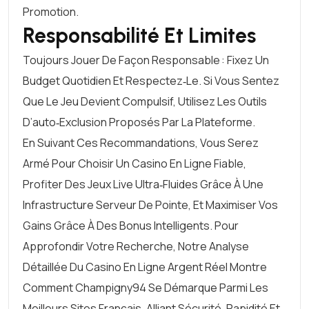
Promotion.
Responsabilité Et Limites
Toujours Jouer De Façon Responsable : Fixez Un
Budget Quotidien Et Respectez‑le. Si Vous Sentez
Que Le Jeu Devient Compulsif, Utilisez Les Outils
D’auto‑exclusion Proposés Par La Plateforme.
En Suivant Ces Recommandations, Vous Serez
Armé Pour Choisir Un Casino En Ligne Fiable,
Profiter Des Jeux Live Ultra‑fluides Grâce À Une
Infrastructure Serveur De Pointe, Et Maximiser Vos
Gains Grâce À Des Bonus Intelligents. Pour
Approfondir Votre Recherche, Notre Analyse
Détaillée Du
Casino En Ligne Argent Réel
Montre
Comment Champigny94 Se Démarque Parmi Les
Meilleurs Sites Français, Alliant Sécurité, Rapidité Et