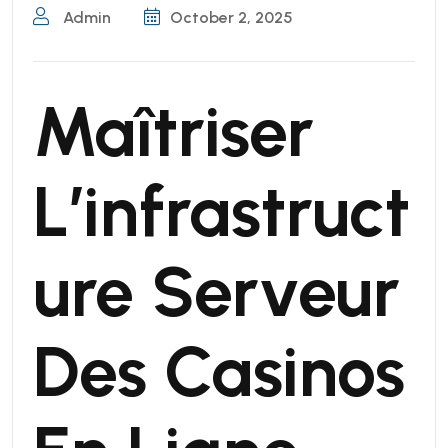
Admin
October 2, 2025
Maîtriser
L’infrastruct
Ure Serveur
Des Casinos