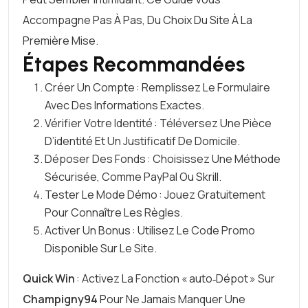
Accompagne Pas À Pas, Du Choix Du Site À La
Première Mise.
Étapes Recommandées
Créer Un Compte : Remplissez Le Formulaire
Avec Des Informations Exactes.
Vérifier Votre Identité : Téléversez Une Pièce
D’identité Et Un Justificatif De Domicile.
Déposer Des Fonds : Choisissez Une Méthode
Sécurisée, Comme PayPal Ou Skrill.
Tester Le Mode Démo : Jouez Gratuitement
Pour Connaître Les Règles.
Activer Un Bonus : Utilisez Le Code Promo
Disponible Sur Le Site.
Quick Win
: Activez La Fonction « Auto‑dépot » Sur
Champigny94
Pour Ne Jamais Manquer Une