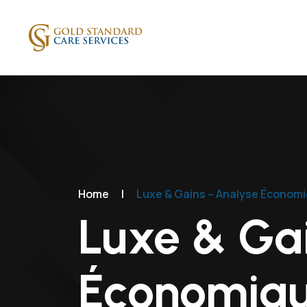
Home
|
Luxe & Gains – Analyse Économi
Luxe & Ga
Économiqu