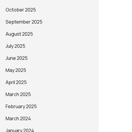
October 2025
September 2025
August 2025
July 2025
June 2025
May 2025
April 2025
March 2025
February 2025
March 2024
January 2024