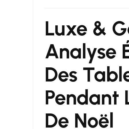
Luxe & G
Analyse 
Des Table
Pendant 
De Noël