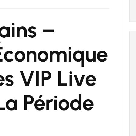
ains –
Économique
s VIP Live
La Période