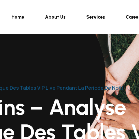
Home
About Us
Services
Caree
que Des Tables VIP Live Pendant La Période De Noël
ins – Analyse
e Des Tables V