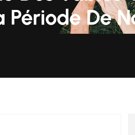
 Période De N