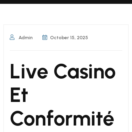
Admin
October 15, 2025
Live Casino
Et
Conformité