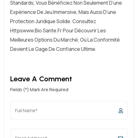
Standards, Vous Bénéficiez Non Seulement D’une
Expérience De Jeu Immersive, Mais Aussi D’une
Protection Juridique Solide. Consultez
Httpswww.Bio Sante.Fr Pour Découvrir Les
Meilleures Options Du Marché, Où La Conformité
Devient Le Gage De Confiance Ultime.
Leave A Comment
Fields (*) Mark Are Required