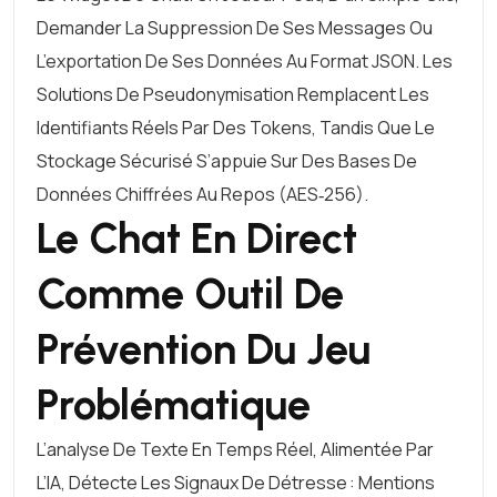
Demander La Suppression De Ses Messages Ou
L’exportation De Ses Données Au Format JSON. Les
Solutions De Pseudonymisation Remplacent Les
Identifiants Réels Par Des Tokens, Tandis Que Le
Stockage Sécurisé S’appuie Sur Des Bases De
Données Chiffrées Au Repos (AES‑256).
Le Chat En Direct
Comme Outil De
Prévention Du Jeu
Problématique
L’analyse De Texte En Temps Réel, Alimentée Par
L’IA, Détecte Les Signaux De Détresse : Mentions