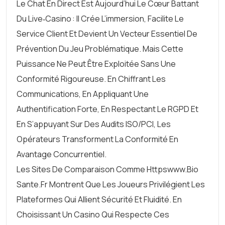
Le Chat En Direct Est Aujourd’hui Le Cœur Battant
Du Live‑casino : Il Crée L’immersion, Facilite Le
Service Client Et Devient Un Vecteur Essentiel De
Prévention Du Jeu Problématique. Mais Cette
Puissance Ne Peut Être Exploitée Sans Une
Conformité Rigoureuse. En Chiffrant Les
Communications, En Appliquant Une
Authentification Forte, En Respectant Le RGPD Et
En S’appuyant Sur Des Audits ISO/PCI, Les
Opérateurs Transforment La Conformité En
Avantage Concurrentiel.
Les Sites De Comparaison Comme Httpswww.Bio
Sante.Fr Montrent Que Les Joueurs Privilégient Les
Plateformes Qui Allient Sécurité Et Fluidité. En
Choisissant Un Casino Qui Respecte Ces