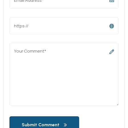
Submit Comment