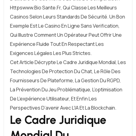
Httpswww.Bio Sante.Fr, Qui Classe Les Meilleurs
Casinos Selon Leurs Standards De Sécurité. Un Bon
Exemple Est Le
Casino En Ligne Sans Verification
,
Qui Illustre Comment Un Opérateur Peut Offrir Une
Expérience Fluide Tout En Respectant Les
Exigences Légales Les Plus Strictes.
Cet Article Décrypte Le Cadre Juridique Mondial, Les
Technologies De Protection Du Chat, Le Rôle Des
Fournisseurs De Plateforme, La Gestion Du RGPD,
La Prévention Du Jeu Problématique, L’optimisation
De L’expérience Utilisateur, Et Enfin Les
Perspectives D’avenir Avec L’IA Et La Blockchain.
Le Cadre Juridique
Mondial Du