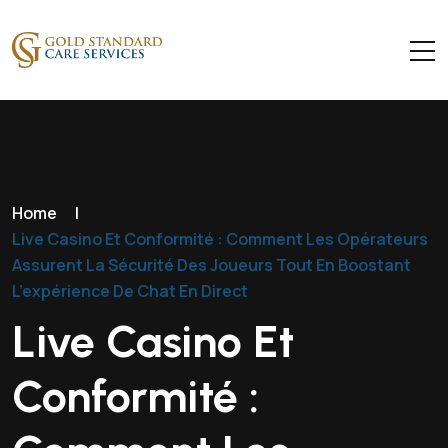
Home
|
Live Casino Et Conformité : Comment Les Opérateurs
Assurent La Sécurité Des Joueurs Tout En Boostant
L’expérience De Chat En Direct
Live Casino Et
Conformité :