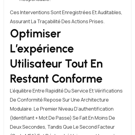
Ces Interventions Sont Enregistrées Et Auditables,
Assurant La Traçabilité Des Actions Prises.
Optimiser
L’expérience
Utilisateur Tout En
Restant Conforme
L’équilibre Entre Rapidité Du Service Et Vérifications
De Conformité Repose Sur Une Architecture
Modulaire. Le Premier Niveau D’authentification
(identifiant + Mot De Passe) Se Fait En Moins De
Deux Secondes, Tandis Que Le Second Facteur