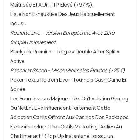
Maîtrisée Et À Un RTP Élevé (>97 %).
Liste Non Exhaustive Des Jeux Habituellement
Inclus :
Roulette Live – Version Européenne Avec Zéro
Simple Uniquement
Blackjack Premium – Règle « Double After Split »
Active
Baccarat Speed – Mises Minimales Élevées (>25 €)
Poker Texas Hold’em Live – Tournois Cash Game En
Soirée
Les Fournisseurs Majeurs Tels Qu’Evolution Gaming
Ou NetEnt Live Influencent Fortement Cette
Sélection Car Ils Offrent Aux Casinos Des Packages
Exclusifs Incluant Des Outils Marketing Dédiés Au
Chat Interactif (pop‑up Instantané Lorsqu’un