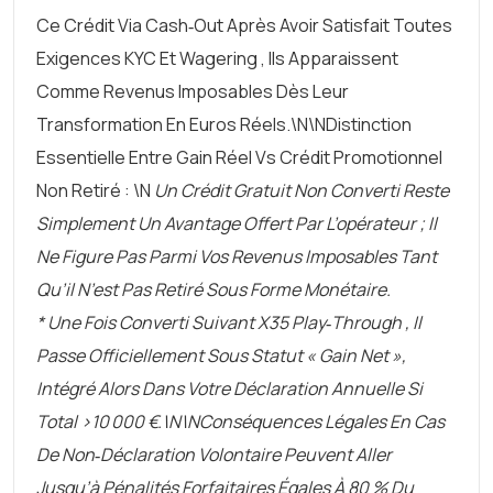
Ce Crédit Via Cash‑out Après Avoir Satisfait Toutes
Exigences KYC Et Wagering , Ils Apparaissent
Comme Revenus Imposables Dès Leur
Transformation En Euros Réels.\n\nDistinction
Essentielle Entre Gain Réel Vs Crédit Promotionnel
Non Retiré : \n
Un Crédit Gratuit Non Converti Reste
Simplement Un Avantage Offert Par L’opérateur ; Il
Ne Figure Pas Parmi Vos Revenus Imposables Tant
Qu’il N’est Pas Retiré Sous Forme Monétaire.
* Une Fois Converti Suivant X35 Play‑through , Il
Passe Officiellement Sous Statut « Gain Net »,
Intégré Alors Dans Votre Déclaration Annuelle Si
Total >10 000 €.\n\nConséquences Légales En Cas
De Non‑déclaration Volontaire Peuvent Aller
Jusqu’à Pénalités Forfaitaires Égales À
80 %
Du