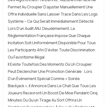
Permet Au Croupier D’ajuster Manuellement Une
Offre Individuelle Sans Laisser Trace Dans Les Logs
Système – Ce Qui Serait Immédiatement Détecté
Lors D’un Audit ANJ. Deuxièmement, La
Réglementation Française Impose Que Chaque
Incitation Soit Uniformément Disponible Pour Tous
Les Participants Afin D’éviter Toute Discrimination
Ou Favoritisme Illégal.
Il Existe Toutefois Des Moments Où Un Croupier
Peut Déclencher Une Promotion Générale : Lors
D’un Événement Spécial Comme « Soirée
Blackjack », Il Annonce Dans Le Chat Que Tous Les
Joueurs Recevront Un Boost De Mise Pendant Cinq
Minutes Ou Qu’un Tirage Au Sort Offrira Un