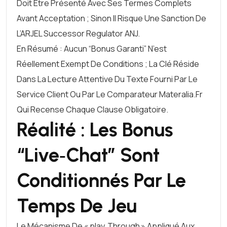
Doit Être Présenté Avec Ses Termes Complets
Avant Acceptation ; Sinon Il Risque Une Sanction De
L’ARJEL Successor Regulator ANJ.
En Résumé : Aucun “bonus Garanti” N’est
Réellement Exempt De Conditions ; La Clé Réside
Dans La Lecture Attentive Du Texte Fourni Par Le
Service Client Ou Par Le Comparateur Materalia.Fr
Qui Recense Chaque Clause Obligatoire.
Réalité : Les Bonus
“live‑chat” Sont
Conditionnés Par Le
Temps De Jeu
Le Mécanisme De « Play‑through » Appliqué Aux