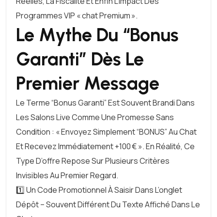
Réelles, La Fiscalité Et Enfin L’impact Des
Programmes VIP « Chat Premium ».
Le Mythe Du “bonus
Garanti” Dès Le
Premier Message
Le Terme “bonus Garanti” Est Souvent Brandi Dans
Les Salons Live Comme Une Promesse Sans
Condition : « Envoyez Simplement “BONUS” Au Chat
Et Recevez Immédiatement +100 € ». En Réalité, Ce
Type D’offre Repose Sur Plusieurs Critères
Invisibles Au Premier Regard.
1️⃣ Un Code Promotionnel À Saisir Dans L’onglet
Dépôt – Souvent Différent Du Texte Affiché Dans Le