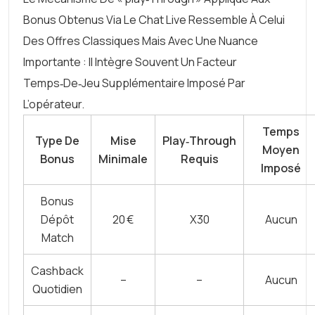
Bonus Obtenus Via Le Chat Live Ressemble À Celui
Des Offres Classiques Mais Avec Une Nuance
Importante : Il Intègre Souvent Un Facteur
Temps‑de‑jeu Supplémentaire Imposé Par
L’opérateur.
Temps
Type De
Mise
Play‑through
Moyen
Bonus
Minimale
Requis
Imposé
Bonus
Dépôt
20 €
X30
Aucun
Match
Cashback
–
–
Aucun
Quotidien