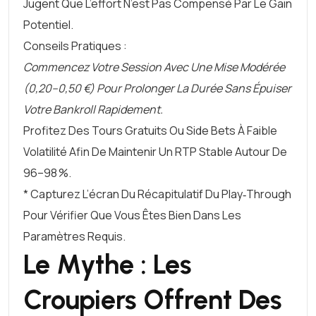
Jugent Que L’effort N’est Pas Compensé Par Le Gain
Potentiel.
Conseils Pratiques :
Commencez Votre Session Avec Une Mise Modérée
(0,20–0,50 €) Pour Prolonger La Durée Sans Épuiser
Votre Bankroll Rapidement.
Profitez Des Tours Gratuits Ou Side Bets À Faible
Volatilité Afin De Maintenir Un RTP Stable Autour De
96–98 %.
* Capturez L’écran Du Récapitulatif Du Play‑through
Pour Vérifier Que Vous Êtes Bien Dans Les
Paramètres Requis.
Le Mythe : Les
Croupiers Offrent Des