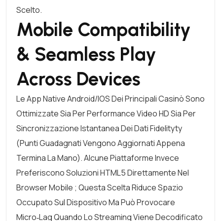
Scelto.
Mobile Compatibility
& Seamless Play
Across Devices
Le App Native Android/iOS Dei Principali Casinò Sono
Ottimizzate Sia Per Performance Video HD Sia Per
Sincronizzazione Istantanea Dei Dati Fidelity­ty ​
(punti Guadagnati Vengono Aggiornati Appena
Termina La Mano). Alcune Piattaforme Invece
Preferiscono Soluzioni HTML5 Direttamente Nel
Browser Mobile ; Questa Scelta Riduce Spazio
Occupato Sul Dispositivo Ma Può Provocare
Micro‑lag Quando Lo Streaming Viene Decodificato