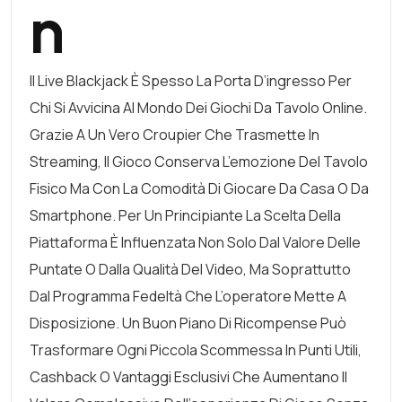
N
Il Live Blackjack È Spesso La Porta D’ingresso Per
Chi Si Avvicina Al Mondo Dei Giochi Da Tavolo Online.
Grazie A Un Vero Croupier Che Trasmette In
Streaming, Il Gioco Conserva L’emozione Del Tavolo
Fisico Ma Con La Comodità Di Giocare Da Casa O Da
Smartphone. Per Un Principiante La Scelta Della
Piattaforma È Influenzata Non Solo Dal Valore Delle
Puntate O Dalla Qualità Del Video, Ma Soprattutto
Dal Programma Fedeltà Che L’operatore Mette A
Disposizione. Un Buon Piano Di Ricompense Può
Trasformare Ogni Piccola Scommessa In Punti Utili,
Cashback O Vantaggi Esclusivi Che Aumentano Il