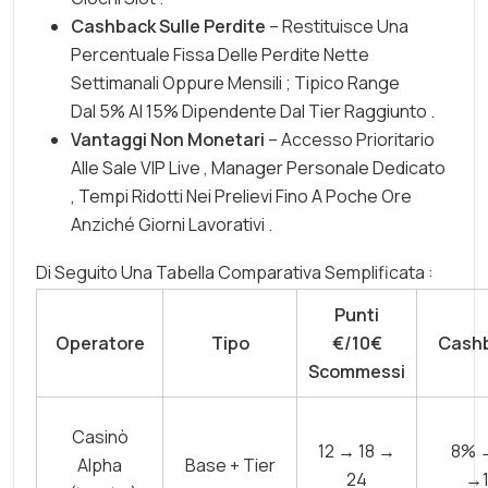
Cashback Sulle Perdite
– Restituisce Una
Percentuale Fissa Delle Perdite Nette
Settimanali Oppure Mensili ; Tipico Range
Dal 5% Al 15%​ Dipendente Dal Tier Raggiunto .
Vantaggi Non Monetari
– Accesso Prioritario
Alle Sale VIP Live , Manager Personale Dedicato
, Tempi Ridotti Nei Prelievi Fino A Poche Ore
Anziché Giorni Lavorativi .
Di Seguito Una Tabella Comparativa Semplificata :
Punti
Operatore
Tipo
€/10€
Cash
Scommessi
Casinò
12 → 18 →
8% 
Alpha
Base + Tier
24
→