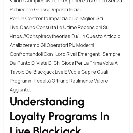
Valore Complessivo Dell’esperienza Di Gioco Senza
Richiedere Grossi Depositi Iniziali.
Per Un Confronto Imparziale Dei Migliori Siti
Live‑casino Consulta Le Ultime Recensioni Su
Https://conspiracytheories.eu/
. In Questo Articolo
Analizzeremo Gli Operatori Più Moderni
Confrontandoli Con I Loro Rivali Emergenti, Sempre
Dal Punto Di Vista Di Chi Gioca Per La Prima Volta Al
Tavolo Del Blackjack Live E Vuole Capire Quali
Programmi Fedeltà Offrano Realmente Valore
Aggiunto.
Understanding
Loyalty Programs In
Live Blackjack