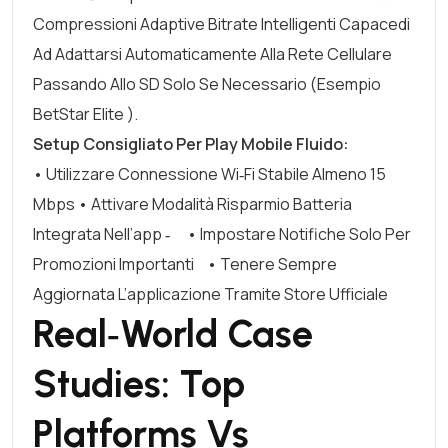
Compressioni Adaptive Bitrate Intelligenti Capace­di
Ad Adattarsi Automaticamente Alla Rete Cellulare
Passando Allo SD Solo Se Necessario ​(esempio
BetStar Elite ).​
Setup Consigliato Per Play Mobile Fluido:
• Utilizzare Connessione Wi‑Fi Stabile Almeno ‎15
Mbps​​ • Attivare Modalità Risparmio Batteria
Integrata Nell’app ⁠⁠⁠⁠⁠⁠‐​⁠⁠ ⁠⁣ ⁠⁣ • Impostare Notifiche Solo Per
Promozioni Importanti ⁠​ • Tenere Sempre
Aggiornata L’applicazione Tramite Store Ufficiale
Real‑World Case
Studies: Top
Platforms Vs