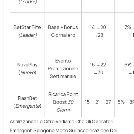
(leader)
BetStar Elite
Base + Bonus
14 →20
7% 
(leader)
Giornaliero
→28
→
Evento
NovaPlay
16 →22
6%
Promozionale
(
Nuovo
)
→30
→
Settimanale
Ricarica Point
FlashBet
Boost
30
15 →21 →27
5%→8
(
Emergente
)
Giorni
Analizzando Le Cifre Vediamo Che Gli Operatori
Emergenti Spingono Molto Sull’accelerazione Dei